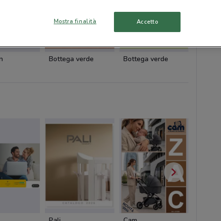
Mostra finalità
Accetto
n
Bottega verde
Bottega verde
GrandV
Pali
Cam
Cam