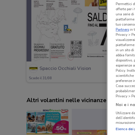
Permettici d
offerte per 
una serie di
piattaforme 
tuo consenso
Partners
in 
Privacy > Pe
visualizzera
piattaforme 
in un sito d
abbia fornit
dispositivo,
esperienze a
Spaccio Occhiali Vision
Policy. Inolt
scientifiche
Scade il 31/08
preferenze 
Cosa succede
probabilmen
Privacy > Pe
Altri volantini nelle vicinanze
Noi e i no
Utilizzare da
dell’identif
misurazione 
Elenco dei 