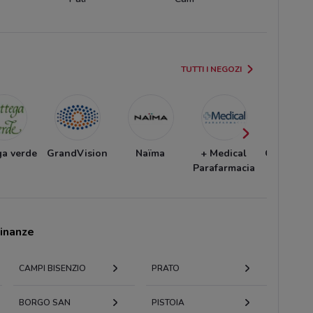
TUTTI I NEGOZI
ga verde
GrandVision
Naïma
+ Medical
Ottica Vis
Parafarmacia
cinanze
CAMPI BISENZIO
PRATO
BORGO SAN
PISTOIA