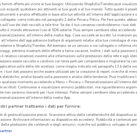
i fornirti offerte più vicine ai tuoi bisogni: Utilizzando Shopfully/Tiendeo puoi visualizz
Spa
i tuoi acquisti quotidiani più attinenti ai tuoi gusti e al tuo mondo. Tutto questo è possi
 strumenti e analisi effettuate in base alle tue attività all'interno dell'applicazione e 
collegate, come indicato nel paragrafo 2 della Privacy Policy. Per fare questo, abbi
 sull'uso dei dati raccolti a tale fine. Se dai il tuo consenso condivideremo i tuoi dati
tutto il mondo attraverso l’uso di SDK esterne. Puoi sempre cambiare idea accedend
rsonalizzazione, all’interno della nostra App. Cosa succede se accetti: Le inserzioni pu
i all'interno dell’app potranno trattare di argomenti relativi alla tua cronologia di na
esterne a Shopfully/Tiendeo. Ad esempio, se un servizio a noi collegato ci informa ch
i viaggi, potremo mostrarti delle offerte a tema vacanze. Inoltre, i dati sulla posizione 
o il relativo consenso) insieme alle informazioni sulle prestazioni della rete e agli ident
 possono essere raccolte e condivisi con terze parti per comprendere e migliorare la conn
pplicative sulle delle reti wireless, come meglio indicato nel paragrafo 13.b della no
re, i tuoi dati possono anche essere utilizzati per la creazione di report, ricerche di mer
 e statistiche, analisi basate sulla posizione e analisi delle tendenze. Puoi modificare l
23.3 km
in qualsiasi momento accedendo a Menu > Privacy > Personalizzazione all'interno del
 se rifiuti: Continuerai a visualizzare annunci pubblicitari, ma riguarderanno argome
te non saranno rilevanti per i tuoi interessi. Potrai sempre cambiare idea accedendo
rsonalizzazione all'interno della nostra App.
stri partner trattiamo i dati per fornire:
ti di geolocalizzazione precisi. Scansione attiva delle caratteristiche del dispositivo ai 
icazione. Archiviare informazioni su dispositivo e/o accedervi. Pubblicità e contenuti per
delle prestazioni dei contenuti e degli annunci, ricerche sul pubblico, sviluppo di servi
partner