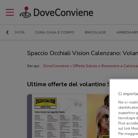
NOVITÀ
CURA CASA E CORPO
BRICOLAGE
ARREDAME
Spaccio Occhiali Vision Calenzano: Volanti
Sei qui:
DoveConviene
Offerte Salute e Benessere a Calenz
Ultime offerte del volantino Spaccio Occ
Ci importa
Noi e i nostr
identificato
supportino g
tecnologie d
Puoi accede
sul link Mos
Per maggiori