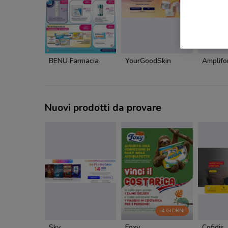
BENU Farmacia
YourGoodSkin
Amplifo
Nuovi prodotti da provare
-4 GIORNI
Sky
Foxy
Cofidis