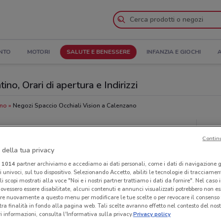
NTO
MOTORI
SALUTE E BENESSERE
INFANZIA E GIOCHI
A
no, Orari di apertura e Indirizzi
ano
Negozi Spaccio Occhiali Vision a Calenzano
hiali Vision
Neg
Contin
 della tua privacy
i
1014
partner archiviamo e accediamo ai dati personali, come i dati di navigazione g
ri univoci, sul tuo dispositivo. Selezionando Accetto, abiliti le tecnologie di tracciame
li scopi mostrati alla voce "Noi e i nostri partner trattiamo i dati da fornire". Nel caso 
ovessero essere disabilitate, alcuni contenuti e annunci visualizzati potrebbero non ess
re nuovamente a questo menu per modificare le tue scelte o per revocare il consenso
tra finalità in fondo alla pagina web. Tali scelte avranno effetto nel contesto del nost
 informazioni, consulta l'Informativa sulla privacy.
Privacy policy