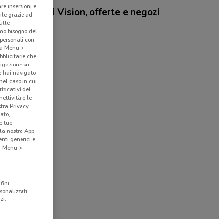
are inserzioni e
ccio Occhiali Vision, offerte e negozi
bile grazie ad
sulle
amo bisogno del
 personali con
o a Menu >
bblicitarie che
vigazione su
e hai navigato
(nel caso in cui
ificativi del
ettività e le
stra Privacy
cato,
e tue
la nostra App.
nti generici e
 a Menu >
fini
sonalizzati,
zi.