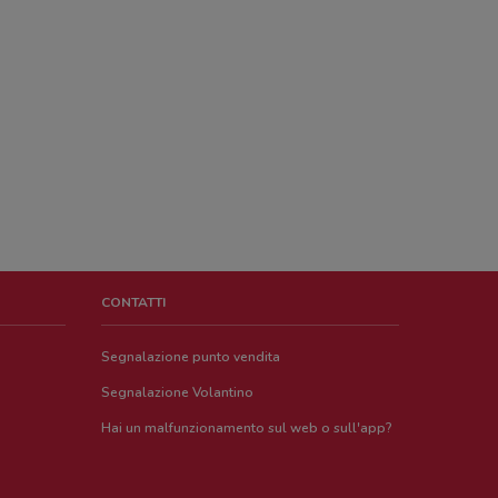
CONTATTI
Segnalazione punto vendita
Segnalazione Volantino
Hai un malfunzionamento sul web o sull'app?