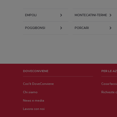
EMPOLI
MONTECATINI-TERME
POGGIBONSI
PORCARI
DOVECONVIENE
PER LE A
Cos'è DoveConviene
Cosa facc
Chi siamo
Richieste 
News e media
Lavora con noi