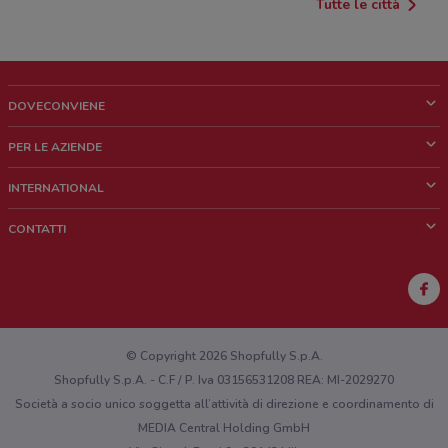
Tutte le città
DOVECONVIENE
Cos'è DoveConviene
PER LE AZIENDE
Chi siamo
Cosa facciamo
INTERNATIONAL
News e media
Richieste commerciali e marketing
Brazil
CONTATTI
Lavora con noi
Mexico
Segnalazione punto vendita
France
Segnalazione Volantino
Australia
Hai un malfunzionamento sul web o sull'app?
New Zealand
© Copyright 2026 Shopfully S.p.A.
Shopfully S.p.A. - C.F / P. Iva 03156531208 REA: MI-2029270
Società a socio unico soggetta all’attività di direzione e coordinamento di
MEDIA Central Holding GmbH