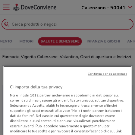
Calenzano - 50041
MENTO
MOTORI
SALUTE E BENESSERE
INFANZIA E GIOCHI
ANI
Farmacie Vigorito Calenzano: Volantino, Orari di apertura e Indirizzi
Ultime offerte del volantino Farmacie Vigorito
Continua senza accettare
Ci importa della tua privacy
Noi e i nostri
1012
partner archiviamo e accediamo ai dati personali,
come i dati di navigazione gli o identificatori univoci, sul tuo dispositivo.
Selezionando Accetto, abiliti le tecnologie di tracciamento affinché
supportino gli scopi mostrati alla voce "Noi e i nostri partner trattiamo i
dati da fornire". Nel caso in cui queste tecnologie dovessero essere
disabilitate, alcuni contenuti e annunci visualizzati potrebbero non
essere rilevanti. Puoi accedere nuovamente a questo menu per
modificare le tue scelte o per revocare il consenso facendo clic sul link