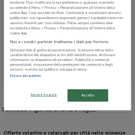
tendenze. Puoi modificare le tue preferenze in qualsiasi momento
accedendo a Menu > Privacy > Personalizzazione all'interno della
nostra App. Cosa succede se rifiuti: Continuerai a visualizzare annunci
pubblicitari, ma riguarderanno argomenti generici e probabilmente non
saranno rilevanti per i tuoi interessi. Potrai sempre cambiare idea
accedendo a Menu > Privacy > Personalizzazione all'interno della
nostra App.
Noi e i nostri partner trattiamo i dati per fornire:
Utilizzare dati di geolocalizzazione precisi. Scansione attiva delle
caratteristiche del dispositivo ai fini dell’identificazione. Archiviare
informazioni su dispositivo e/o accedervi. Pubblicità e contenuti
personalizzati, misurazione delle prestazioni dei contenuti e degli
Non ci sono negozi nelle vicinanze
annunci, ricerche sul pubblico, sviluppo di servizi.
Elenco dei partner
Mostra finalità
Accetto
Farmacie Vigorito, offerte e negozi
Offerte volantini e cataloghi per città nelle vicinanze