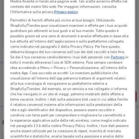
Mostra finalità in fondo alla pagina web. Tali scelte avranno effetto nel
contesto del nostro Sito web. Per maggiori informazioni, consulta
l'Informativa sulla privacy.
Privacy policy
Permettici di fornirti offerte più vicine ai tuoi bisogni: Utilizzando
Ci dispiace, al momento non abbiamo pubblicato
Shopfully/Tiendeo puoi visualizzare inserzioni e offerte per i tuoi acquisti
quotidiani più attinenti ai tuoi gusti e al tuo mondo. Tutto questo è
volantini nella tua zona. Riprova più tardi.
possibile grazie ad una serie di strumenti e analisi effettuate in base alle
tue attività all'interno dell'applicazione e sulle piattaforme collegate,
come indicato nel paragrafo 2 della Privacy Policy. Per fare questo,
abbiamo bisogno del tuo consenso sull'uso dei dati raccolti a tale fine.
Se dai il tuo consenso condivideremo i tuoi dati personali con
Partners
in
tutto il mondo attraverso l’uso di SDK esterne. Puoi sempre cambiare
idea accedendo a Menu > Privacy > Personalizzazione, all’interno della
Porta DoveConviene sempre con te!
nostra App. Cosa succede se accetti: Le inserzioni pubblicitarie che
Puoi trovare le migliori offerte dei negozi vicino a te,
visualizzerai all'interno dell’app potranno trattare di argomenti relativi
salvarle e creare la tua lista del risparmio, comodamente
alla tua cronologia di navigazione su piattaforme esterne a
dal tuo cellulare.
Shopfully/Tiendeo. Ad esempio, se un servizio a noi collegato ci informa
che hai navigato in un sito di viaggi, potremo mostrarti delle offerte a
SCARICA L’APP
tema vacanze. Inoltre, i dati sulla posizione (nel caso in cui abbia fornito
il relativo consenso) insieme alle informazioni sulle prestazioni della
rete e agli identificativi del dispositivo, possono essere raccolte e
condivisi con terze parti per comprendere e migliorare la connettività e
le esperienze applicative sulle delle reti wireless, come meglio indicato
Negozi Farmacie Vigorito a Calenzano
nel paragrafo 13.b della nostra Privacy Policy. Inoltre, i tuoi dati possono
anche essere utilizzati per la creazione di report, ricerche di mercato,
scientifiche e statistiche, analisi basate sulla posizione e analisi delle