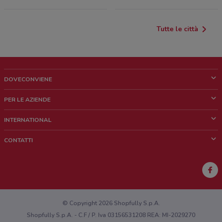
Tutte le città
DOVECONVIENE
Cos'è DoveConviene
PER LE AZIENDE
Chi siamo
Cosa facciamo
INTERNATIONAL
News e media
Richieste commerciali e marketing
Brazil
CONTATTI
Lavora con noi
Mexico
Segnalazione punto vendita
France
Segnalazione Volantino
Australia
Hai un malfunzionamento sul web o sull'app?
New Zealand
© Copyright 2026 Shopfully S.p.A.
Shopfully S.p.A. - C.F / P. Iva 03156531208 REA: MI-2029270