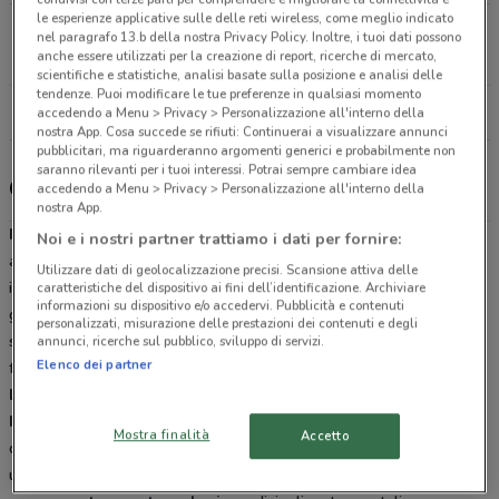
le esperienze applicative sulle delle reti wireless, come meglio indicato
Via Magenta, 30 Campi Bisenzio
nel paragrafo 13.b della nostra Privacy Policy. Inoltre, i tuoi dati possono
anche essere utilizzati per la creazione di report, ricerche di mercato,
5 km
scientifiche e statistiche, analisi basate sulla posizione e analisi delle
tendenze. Puoi modificare le tue preferenze in qualsiasi momento
Tutti i negozi Consorzio Infarmacia
accedendo a Menu > Privacy > Personalizzazione all'interno della
nostra App. Cosa succede se rifiuti: Continuerai a visualizzare annunci
pubblicitari, ma riguarderanno argomenti generici e probabilmente non
saranno rilevanti per i tuoi interessi. Potrai sempre cambiare idea
Consorzio Infarmacia, offerte e negozi
accedendo a Menu > Privacy > Personalizzazione all'interno della
nostra App.
Infarmacia FarmaNetwork
è un consorzio con oltre 200 farmacie
Noi e i nostri partner trattiamo i dati per fornire:
associate nato nel 2009 per migliorare i servizi legati alla
salute
e
Utilizzare dati di geolocalizzazione precisi. Scansione attiva delle
il
benessere
dei clienti. Un unione che diventa la forza per
caratteristiche del dispositivo ai fini dell’identificazione. Archiviare
informazioni su dispositivo e/o accedervi. Pubblicità e contenuti
garantire
professionalità
,
servizio
,
informazione
dei propri clienti
personalizzati, misurazione delle prestazioni dei contenuti e degli
senza perdere di vista il giusto prezzo per la cura di te e della tua
annunci, ricerche sul pubblico, sviluppo di servizi.
Elenco dei partner
famiglia.
L'accento sulla Salute
Il consorzio Infarmacia
mette l'accento sul
cliente
: l'obiettivo di
Mostra finalità
Accetto
questo network di farmacie è farsi
garante
su tutto il nord italia di
una
sicurezza
per il cliente rispondendo al momento del bisogno