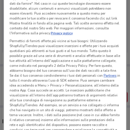
dati da fornire". Nel caso in cui queste tecnologie dovessero essere
disabilitate, alcuni contenuti e annunci visualizzati potrebbero non
essere rilevanti. Puoi accedere nuovamente a questo menu per
modificare le tue scelte o per revocare il consenso facendo clic sul link
Mostra finalità in fondo alla pagina web. Tali scelte avranno effetto nel
contesto del nostro Sito web. Per maggiori informazioni, consulta
Ci dispiace, al momento non abbiamo pubblicato
l'Informativa sulla privacy.
Privacy policy
volantini nella tua zona. Riprova più tardi.
Permettici di fornirti offerte più vicine ai tuoi bisogni: Utilizzando
Shopfully/Tiendeo puoi visualizzare inserzioni e offerte per i tuoi acquisti
quotidiani più attinenti ai tuoi gusti e al tuo mondo. Tutto questo è
possibile grazie ad una serie di strumenti e analisi effettuate in base alle
tue attività all'interno dell'applicazione e sulle piattaforme collegate,
come indicato nel paragrafo 2 della Privacy Policy. Per fare questo,
abbiamo bisogno del tuo consenso sull'uso dei dati raccolti a tale fine.
Porta DoveConviene sempre con te!
Se dai il tuo consenso condivideremo i tuoi dati personali con
Partners
in
Puoi trovare le migliori offerte dei negozi vicino a te,
tutto il mondo attraverso l’uso di SDK esterne. Puoi sempre cambiare
salvarle e creare la tua lista del risparmio, comodamente
idea accedendo a Menu > Privacy > Personalizzazione, all’interno della
dal tuo cellulare.
nostra App. Cosa succede se accetti: Le inserzioni pubblicitarie che
visualizzerai all'interno dell’app potranno trattare di argomenti relativi
SCARICA L’APP
alla tua cronologia di navigazione su piattaforme esterne a
Shopfully/Tiendeo. Ad esempio, se un servizio a noi collegato ci informa
che hai navigato in un sito di viaggi, potremo mostrarti delle offerte a
tema vacanze. Inoltre, i dati sulla posizione (nel caso in cui abbia fornito
il relativo consenso) insieme alle informazioni sulle prestazioni della
Negozi Consorzio Infarmacia a Calenzano
rete e agli identificativi del dispositivo, possono essere raccolte e
condivisi con terze parti per comprendere e migliorare la connettività e