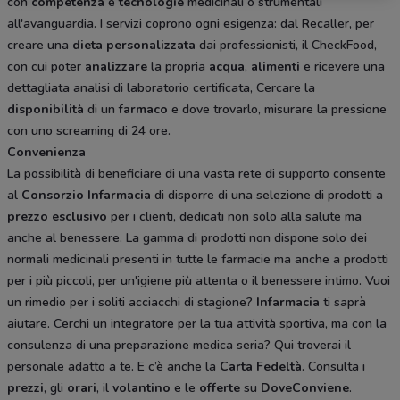
con
competenza
e
tecnologie
medicinali o strumentali
all'avanguardia. I servizi coprono ogni esigenza: dal Recaller, per
creare una
dieta
personalizzata
dai professionisti, il CheckFood,
con cui poter
analizzare
la propria
acqua
,
alimenti
e ricevere una
dettagliata analisi di laboratorio certificata, Cercare la
disponibilità
di un
farmaco
e dove trovarlo, misurare la pressione
con uno screaming di 24 ore.
Convenienza
La possibilità di beneficiare di una vasta rete di supporto consente
al
Consorzio
Infarmacia
di disporre di una selezione di prodotti a
prezzo
esclusivo
per i clienti, dedicati non solo alla salute ma
anche al benessere. La gamma di prodotti non dispone solo dei
normali medicinali presenti in tutte le farmacie ma anche a prodotti
per i più piccoli, per un'igiene più attenta o il benessere intimo. Vuoi
un rimedio per i soliti acciacchi di stagione?
Infarmacia
ti saprà
aiutare. Cerchi un integratore per la tua attività sportiva, ma con la
consulenza di una preparazione medica seria? Qui troverai il
personale adatto a te. E c’è anche la
Carta
Fedeltà
. Consulta i
prezzi
, gli
orari
, il
volantino
e le
offerte
su
DoveConviene
.