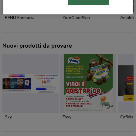
BENU Farmacia
YourGoodSkin
Amplifo
Nuovi prodotti da provare
Sky
Foxy
Cofidis