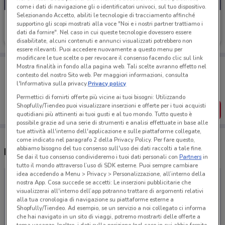
come i dati di navigazione gli o identificatori univoci, sul tuo dispositivo.
Selezionando Accetto, abiliti le tecnologie di tracciamento affinché
Avon
supportino gli scopi mostrati alla voce "Noi e i nostri partner trattiamo i
dati da fornire". Nel caso in cui queste tecnologie dovessero essere
Scade il 31/08
276.6 km
disabilitate, alcuni contenuti e annunci visualizzati potrebbero non
essere rilevanti. Puoi accedere nuovamente a questo menu per
modificare le tue scelte o per revocare il consenso facendo clic sul link
Porta DoveConviene sempre con te!
Mostra finalità in fondo alla pagina web. Tali scelte avranno effetto nel
Puoi trovare le migliori offerte dei negozi vicino a te,
contesto del nostro Sito web. Per maggiori informazioni, consulta
salvarle e creare la tua lista del risparmio, comodamente
l'Informativa sulla privacy.
Privacy policy
dal tuo cellulare.
Permettici di fornirti offerte più vicine ai tuoi bisogni: Utilizzando
Shopfully/Tiendeo puoi visualizzare inserzioni e offerte per i tuoi acquisti
SCARICA L’APP
quotidiani più attinenti ai tuoi gusti e al tuo mondo. Tutto questo è
possibile grazie ad una serie di strumenti e analisi effettuate in base alle
tue attività all'interno dell'applicazione e sulle piattaforme collegate,
come indicato nel paragrafo 2 della Privacy Policy. Per fare questo,
abbiamo bisogno del tuo consenso sull'uso dei dati raccolti a tale fine.
Negozi Avon a Calenzano
Se dai il tuo consenso condivideremo i tuoi dati personali con
Partners
in
tutto il mondo attraverso l’uso di SDK esterne. Puoi sempre cambiare
idea accedendo a Menu > Privacy > Personalizzazione, all’interno della
nostra App. Cosa succede se accetti: Le inserzioni pubblicitarie che
visualizzerai all'interno dell’app potranno trattare di argomenti relativi
alla tua cronologia di navigazione su piattaforme esterne a
Shopfully/Tiendeo. Ad esempio, se un servizio a noi collegato ci informa
che hai navigato in un sito di viaggi, potremo mostrarti delle offerte a