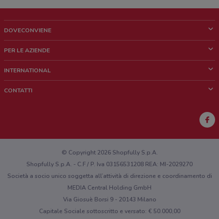
DOVECONVIENE
Cos'è DoveConviene
PER LE AZIENDE
Chi siamo
Cosa facciamo
INTERNATIONAL
News e media
Richieste commerciali e marketing
Brazil
CONTATTI
Lavora con noi
Mexico
Segnalazione punto vendita
France
Segnalazione Volantino
Australia
Hai un malfunzionamento sul web o sull'app?
New Zealand
© Copyright 2026 Shopfully S.p.A.
Shopfully S.p.A. - C.F / P. Iva 03156531208 REA: MI-2029270
Società a socio unico soggetta all’attività di direzione e coordinamento di
MEDIA Central Holding GmbH
Via Giosuè Borsi 9 - 20143 Milano
Capitale Sociale sottoscritto e versato: € 50.000,00