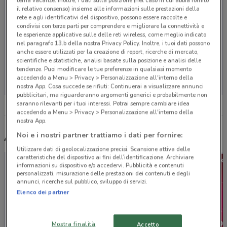
tema vacanze. Inoltre, i dati sulla posizione (nel caso in cui abbia fornito
il relativo consenso) insieme alle informazioni sulle prestazioni della
rete e agli identificativi del dispositivo, possono essere raccolte e
condivisi con terze parti per comprendere e migliorare la connettività e
le esperienze applicative sulle delle reti wireless, come meglio indicato
nel paragrafo 13.b della nostra Privacy Policy. Inoltre, i tuoi dati possono
anche essere utilizzati per la creazione di report, ricerche di mercato,
scientifiche e statistiche, analisi basate sulla posizione e analisi delle
Non ci sono negozi nelle vicinanze
tendenze. Puoi modificare le tue preferenze in qualsiasi momento
accedendo a Menu > Privacy > Personalizzazione all'interno della
nostra App. Cosa succede se rifiuti: Continuerai a visualizzare annunci
pubblicitari, ma riguarderanno argomenti generici e probabilmente non
saranno rilevanti per i tuoi interessi. Potrai sempre cambiare idea
accedendo a Menu > Privacy > Personalizzazione all'interno della
nostra App.
Noi e i nostri partner trattiamo i dati per fornire:
Altri volantini nelle vicinanze
Utilizzare dati di geolocalizzazione precisi. Scansione attiva delle
caratteristiche del dispositivo ai fini dell’identificazione. Archiviare
informazioni su dispositivo e/o accedervi. Pubblicità e contenuti
personalizzati, misurazione delle prestazioni dei contenuti e degli
annunci, ricerche sul pubblico, sviluppo di servizi.
Elenco dei partner
Mostra finalità
Accetto