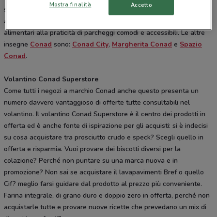
Mostra finalità
Accetto
supermercati di grandi dimensioni che punta ad un grande
assortimento di prodotti dedicati all’alimentazione e beni non
alimentari alla praticità di parcheggi comodi e accessibili. Le altre
insegne
Conad
sono:
Conad City
,
Margherita Conad
e
Spazio
Conad
.
Volantino Conad Superstore
Come tutti i negozi a marchio Conad anche questo presenta un
numero davvero vantaggioso di offerte tutte consultabili nel
volantino. Il volantino Conad Superstore è il centro dei prodotti in
offerta ed è anche fonte di ispirazione per gli acquisti: si è indecisi
su cosa acquistare tra prosciutto crudo e speck? Scegli quello in
offerta e risparmia. Vuoi provare dei biscotti diversi per la
colazione? Perché non puntare su una marca nuova e in
promozione? Non sai se acquistare il lavapavimenti Bref o quello
Cif? meglio farsi guidare dal prodotto al prezzo più conveniente.
Farina integrale, di grano duro e doppio zero in offerta, perché non
acquistarle tutte e provare nuove ricette che prevedano un mix di