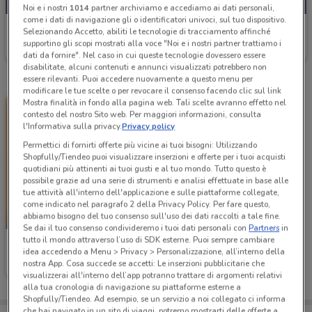
Noi e i nostri
1014
partner archiviamo e accediamo ai dati personali,
come i dati di navigazione gli o identificatori univoci, sul tuo dispositivo.
Conad Superstore
Selezionando Accetto, abiliti le tecnologie di tracciamento affinché
supportino gli scopi mostrati alla voce "Noi e i nostri partner trattiamo i
Scade mercoledì
25.8 km
dati da fornire". Nel caso in cui queste tecnologie dovessero essere
disabilitate, alcuni contenuti e annunci visualizzati potrebbero non
essere rilevanti. Puoi accedere nuovamente a questo menu per
modificare le tue scelte o per revocare il consenso facendo clic sul link
Mostra finalità in fondo alla pagina web. Tali scelte avranno effetto nel
contesto del nostro Sito web. Per maggiori informazioni, consulta
l'Informativa sulla privacy.
Privacy policy
Permettici di fornirti offerte più vicine ai tuoi bisogni: Utilizzando
Shopfully/Tiendeo puoi visualizzare inserzioni e offerte per i tuoi acquisti
quotidiani più attinenti ai tuoi gusti e al tuo mondo. Tutto questo è
possibile grazie ad una serie di strumenti e analisi effettuate in base alle
tue attività all'interno dell'applicazione e sulle piattaforme collegate,
come indicato nel paragrafo 2 della Privacy Policy. Per fare questo,
abbiamo bisogno del tuo consenso sull'uso dei dati raccolti a tale fine.
-3 GIORNI
Se dai il tuo consenso condivideremo i tuoi dati personali con
Partners
in
tutto il mondo attraverso l’uso di SDK esterne. Puoi sempre cambiare
Conad Superstore
idea accedendo a Menu > Privacy > Personalizzazione, all’interno della
nostra App. Cosa succede se accetti: Le inserzioni pubblicitarie che
Scade mercoledì
25.8 km
visualizzerai all'interno dell’app potranno trattare di argomenti relativi
alla tua cronologia di navigazione su piattaforme esterne a
Shopfully/Tiendeo. Ad esempio, se un servizio a noi collegato ci informa
che hai navigato in un sito di viaggi, potremo mostrarti delle offerte a