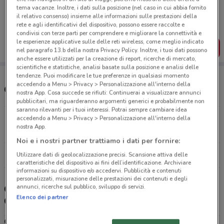
Porta DoveConviene sempre con te!
tema vacanze. Inoltre, i dati sulla posizione (nel caso in cui abbia fornito
Puoi trovare le migliori offerte dei negozi vicino a te,
il relativo consenso) insieme alle informazioni sulle prestazioni della
salvarle e creare la tua lista del risparmio, comodamente
rete e agli identificativi del dispositivo, possono essere raccolte e
dal tuo cellulare.
condivisi con terze parti per comprendere e migliorare la connettività e
le esperienze applicative sulle delle reti wireless, come meglio indicato
SCARICA L’APP
nel paragrafo 13.b della nostra Privacy Policy. Inoltre, i tuoi dati possono
anche essere utilizzati per la creazione di report, ricerche di mercato,
scientifiche e statistiche, analisi basate sulla posizione e analisi delle
tendenze. Puoi modificare le tue preferenze in qualsiasi momento
accedendo a Menu > Privacy > Personalizzazione all'interno della
Conad Superstore e orari
nostra App. Cosa succede se rifiuti: Continuerai a visualizzare annunci
pubblicitari, ma riguarderanno argomenti generici e probabilmente non
saranno rilevanti per i tuoi interessi. Potrai sempre cambiare idea
Via Budapest Sassari
accedendo a Menu > Privacy > Personalizzazione all'interno della
nostra App.
25.8 km
APERTO
Noi e i nostri partner trattiamo i dati per fornire:
Tutti i negozi Conad Superstore
Utilizzare dati di geolocalizzazione precisi. Scansione attiva delle
caratteristiche del dispositivo ai fini dell’identificazione. Archiviare
informazioni su dispositivo e/o accedervi. Pubblicità e contenuti
personalizzati, misurazione delle prestazioni dei contenuti e degli
annunci, ricerche sul pubblico, sviluppo di servizi.
Conad Superstore - volantino, offerte e carta
Elenco dei partner
Conad
Conad Superstore
è la catena del gruppo Conad dedicata ai