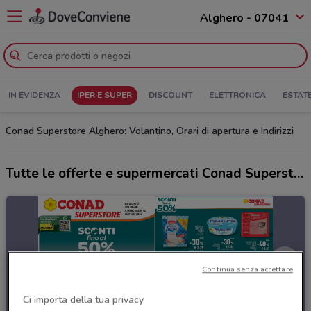
Alghero - 07041
IN EVIDENZA
IPER E SUPER
DISCOUNT
ELETTRONICA
ESTAT
Conad Superstore Alghero: Volantino, Orari di apertura e Indirizzi
Tutte le offerte e supermercati Conad Superstore
Continua senza accettare
Ci importa della tua privacy