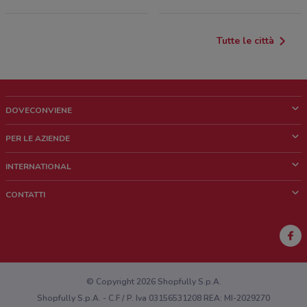
Tutte le città
DOVECONVIENE
Cos'è DoveConviene
PER LE AZIENDE
Chi siamo
Cosa facciamo
INTERNATIONAL
News e media
Richieste commerciali e marketing
Brazil
CONTATTI
Lavora con noi
Mexico
Segnalazione punto vendita
France
Segnalazione Volantino
Australia
Hai un malfunzionamento sul web o sull'app?
New Zealand
© Copyright 2026 Shopfully S.p.A.
Shopfully S.p.A. - C.F / P. Iva 03156531208 REA: MI-2029270