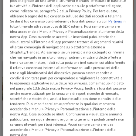
possibile grazie ad una serie di strumenti e analisi effettuate in base alle
tue attività all'interno dell'applicazione e sulle piattaforme collegate,
come indicato nel paragrafo 2 della Privacy Policy. Per fare questo,
abbiamo bisogno del tuo consenso sull'uso dei dati raccolti a tale fine.
Se dai il tuo consenso condivideremo i tuoi dati personali con
Partners
in
tutto il mondo attraverso l’uso di SDK esterne. Puoi sempre cambiare
idea accedendo a Menu > Privacy > Personalizzazione, all’interno della
nostra App. Cosa succede se accetti: Le inserzioni pubblicitarie che
Giunti al Punto
Giunti al Punto
visualizzerai all'interno dell’app potranno trattare di argomenti relativi
alla tua cronologia di navigazione su piattaforme esterne a
Scade domenica
229 m
Scade domenica
229 m
Shopfully/Tiendeo. Ad esempio, se un servizio a noi collegato ci informa
che hai navigato in un sito di viaggi, potremo mostrarti delle offerte a
tema vacanze. Inoltre, i dati sulla posizione (nel caso in cui abbia fornito
il relativo consenso) insieme alle informazioni sulle prestazioni della
rete e agli identificativi del dispositivo, possono essere raccolte e
condivisi con terze parti per comprendere e migliorare la connettività e
le esperienze applicative sulle delle reti wireless, come meglio indicato
nel paragrafo 13.b della nostra Privacy Policy. Inoltre, i tuoi dati possono
anche essere utilizzati per la creazione di report, ricerche di mercato,
scientifiche e statistiche, analisi basate sulla posizione e analisi delle
tendenze. Puoi modificare le tue preferenze in qualsiasi momento
accedendo a Menu > Privacy > Personalizzazione all'interno della
nostra App. Cosa succede se rifiuti: Continuerai a visualizzare annunci
pubblicitari, ma riguarderanno argomenti generici e probabilmente non
Fastweb
Ubik
saranno rilevanti per i tuoi interessi. Potrai sempre cambiare idea
accedendo a Menu > Privacy > Personalizzazione all'interno della
Scade il 27/08
302 m
Scade il 31/08
515 m
nostra App.