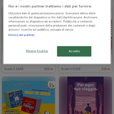
Noi e i nostri partner trattiamo i dati per fornire:
Utilizzare dati di geolocalizzazione precisi. Scansione attiva delle
caratteristiche del dispositivo ai fini dell’identificazione. Archiviare
informazioni su dispositivo e/o accedervi. Pubblicità e contenuti
personalizzati, misurazione delle prestazioni dei contenuti e degli
annunci, ricerche sul pubblico, sviluppo di servizi.
Elenco dei partner
Mostra finalità
Accetto
Ubik
Ubik
Scade il 24/08
515 m
Scade il 01/09
515 m