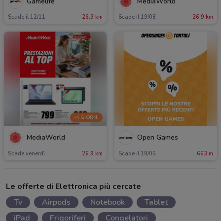
Gamelife
MediaWorld
Scade il 12/11
26.9 km
Scade il 19/08
26.9 km
-4 GIORNI
MediaWorld
Open Games
Scade venerdì
26.9 km
Scade il 19/05
663 m
Le offerte di Elettronica più cercate
Tv
Airpods
Notebook
Tablet
iPad
Frigoriferi
Congelatori