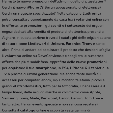
Hai visto le nuove promozioni dell’ultimo modello di
playstation
?
Cerchi il nuovo
iPhone 7
? Sei un appassionato di elettronica?
Cerchi un
negozio
specializzato? Nella categoria
Elettronica
potrai consultare comodamente da casa tua i
volantini
online con
le
offerte, le promozioni, gli sconti e i sottocosto
dei migliori
negozi dedicati alla vendita di prodotti di elettronica
,
presenti a
Alghero. In questa sezione troverai i
cataloghi
delle migliori catene
di settore come
Mediaworld
,
Unieuro, Euronics, Trony
e tanto
altro. Prima di andare ad acquistare il prodotto che desideri
,
sfoglia
il
volantino
online su DoveConviene.it e scegli tra le numerose
offerte
che più ti soddisfano. Approfitta delle nuove
promozioni
per acquistare il tuo
smartphone
, la
PS4
, l’
iPhone 6
, il
tablet
o
la
TV
a plasma di ultima generazione. Ma anche tante novità su
accessori per computer, ebook, mp3, monitor, telefonia, piccoli e
grandi
elettrodomestici
, tutto per la fotografia, il benessere e il
tempo libero, delle migliori marche in commercio come
Apple
,
Samsung
,
Sony
,
Miele
,
Kenwood
, Canon, Garmin,
Tom Tom
e
tanto altro. Hai un evento speciale e non sai cosa regalare?
Consulta il
catalogo
online e scopri la vasta gamma di