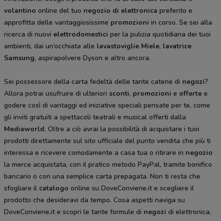
volantino
online del tuo
negozio di elettronica
preferito e
approfitta delle vantaggiosissime
promozioni
in corso. Se sei alla
ricerca di nuovi
elettrodomestici
per la pulizia quotidiana dei tuoi
ambienti, dai un’occhiata alle
lavastoviglie Miele
,
lavatrice
Samsung
, aspirapolvere Dyson
e altro ancora.
Sei possessore della carta fedeltà delle tante catene di
negozi
?
Allora potrai usufruire di ulteriori
sconti
,
promozioni
e
offerte
e
godere così di vantaggi ed iniziative speciali pensate per te, come
gli inviti gratuiti a spettacoli teatrali e musical offerti dalla
Mediaworld
. Oltre a ciò avrai la possibilità di acquistare i tuoi
prodotti direttamente sul sito ufficiale del punto vendita che più ti
interessa e ricevere comodamente a casa tua o ritirare in
negozio
la merce acquistata, con il pratico metodo PayPal, tramite bonifico
bancario o con una semplice carta prepagata. Non ti resta che
sfogliare il
catalogo
online su DoveConviene.it e scegliere il
prodotto che desideravi da tempo. Cosa aspetti naviga su
DoveConviene.it e scopri le tante formule di
negozi
di elettronica,