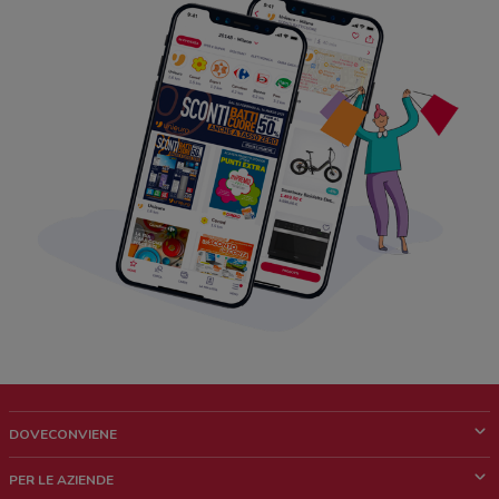
DOVECONVIENE
Cos'è DoveConviene
PER LE AZIENDE