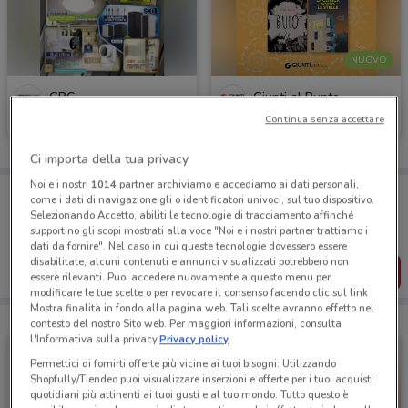
NUOVO
GBC
Giunti al Punto
Continua senza accettare
Scade il 30/09
84 m
Scade domenica
229 m
Ci importa della tua privacy
Noi e i nostri
1014
partner archiviamo e accediamo ai dati personali,
Porta DoveConviene sempre con te!
come i dati di navigazione gli o identificatori univoci, sul tuo dispositivo.
Puoi trovare le migliori offerte dei negozi vicino a te,
Selezionando Accetto, abiliti le tecnologie di tracciamento affinché
salvarle e creare la tua lista del risparmio, comodamente
supportino gli scopi mostrati alla voce "Noi e i nostri partner trattiamo i
dal tuo cellulare.
dati da fornire". Nel caso in cui queste tecnologie dovessero essere
disabilitate, alcuni contenuti e annunci visualizzati potrebbero non
SCARICA L’APP
essere rilevanti. Puoi accedere nuovamente a questo menu per
modificare le tue scelte o per revocare il consenso facendo clic sul link
Mostra finalità in fondo alla pagina web. Tali scelte avranno effetto nel
contesto del nostro Sito web. Per maggiori informazioni, consulta
l'Informativa sulla privacy.
Privacy policy
Permettici di fornirti offerte più vicine ai tuoi bisogni: Utilizzando
Shopfully/Tiendeo puoi visualizzare inserzioni e offerte per i tuoi acquisti
quotidiani più attinenti ai tuoi gusti e al tuo mondo. Tutto questo è