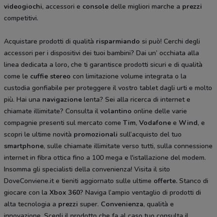
videogiochi
, accessori e
console
delle migliori marche a
prezzi
competitivi.
Acquistare prodotti di qualità
risparmiando
si può! Cerchi degli
accessori per i dispositivi dei tuoi bambini? Dai un’ occhiata alla
linea dedicata a loro
,
che ti garantisce prodotti sicuri e di qualità
come le
cuffie stereo
con limitazione volume integrata o la
custodia gonfiabile per proteggere il vostro tablet dagli urti e molto
più. Hai una
navigazione
lenta? Sei alla ricerca di internet e
chiamate illimitate? Consulta il
volantino
online delle varie
compagnie presenti sul mercato come
Tim
,
Vodafone
e
Wind
, e
scopri le ultime novità
promozionali
sull’acquisto del tuo
smartphone
, sulle chiamate illimitate verso tutti, sulla connessione
internet in fibra ottica fino a 100 mega e l'istallazione del modem.
Insomma gli specialisti della convenienza! Visita il sito
DoveConviene.it e tieniti aggiornato sulle ultime
offerte.
Stanco di
giocare con la
Xbox 360
? Naviga l’ampio ventaglio di prodotti di
alta tecnologia a
prezzi
super.
Convenienza
, qualità e
innovazione. Scegli il prodotto che fa al caso tuo consulta il