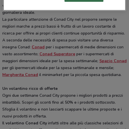
vicino casa creando il supermercato di quartiere e per la spesa
giornaliera ideale.
La particolare attenzione di Conad City nel proporre sempre le
migliori marche a prezzi bassi è frutto di un lavoro costante di
ricerca per offrire ai propri clienti continue opportunità di risparmio.
A seconda delle necessità di spesa puoi visitare una diversa
insegna Conad:
Conad
per i supermercati di medie dimensioni con
vasto assortimento;
Conad Superstore
per i supermercati di
maggiori dimensioni ideale per la spesa settimanale;
Spazio Conad
per gli ipermercati ideale per la spesa settimanale e mensile;
Margherita Conad
il minimarket per la piccola spesa quotidiana.
Un volantino ricco di offerte
Ogni due settimane Conad City propone i migliori prodotti a prezzi
imbattibili. Scopri gli sconti fino al 50% e i prodotti sottocosto.
Sfoglia il volantino e non lasciarti scappare le ultime proposte e i
nuovi prodotti in offerta.
Il
volantino Conad City
infatti oltre alle più classiche selezioni di