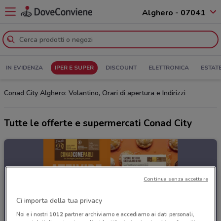
Alghero - 07041
IN EVIDENZA
IPER E SUPER
DISCOUNT
ELETTRONICA
ESTAT
Conad City Alghero: Volantino, Orari di apertura e Indirizzi
Tutte le offerte e supermercati Conad City
Continua senza accettare
Ci importa della tua privacy
Noi e i nostri
1012
partner archiviamo e accediamo ai dati personali,