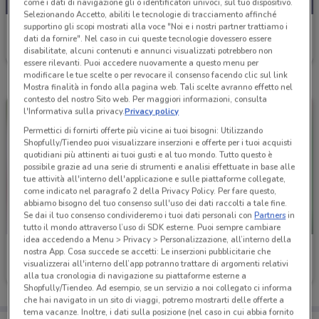
come i dati di navigazione gli o identificatori univoci, sul tuo dispositivo.
Selezionando Accetto, abiliti le tecnologie di tracciamento affinché
supportino gli scopi mostrati alla voce "Noi e i nostri partner trattiamo i
Conad City
dati da fornire". Nel caso in cui queste tecnologie dovessero essere
disabilitate, alcuni contenuti e annunci visualizzati potrebbero non
Scade mercoledì
992 m
essere rilevanti. Puoi accedere nuovamente a questo menu per
modificare le tue scelte o per revocare il consenso facendo clic sul link
Mostra finalità in fondo alla pagina web. Tali scelte avranno effetto nel
contesto del nostro Sito web. Per maggiori informazioni, consulta
l'Informativa sulla privacy.
Privacy policy
Permettici di fornirti offerte più vicine ai tuoi bisogni: Utilizzando
Shopfully/Tiendeo puoi visualizzare inserzioni e offerte per i tuoi acquisti
quotidiani più attinenti ai tuoi gusti e al tuo mondo. Tutto questo è
possibile grazie ad una serie di strumenti e analisi effettuate in base alle
tue attività all'interno dell'applicazione e sulle piattaforme collegate,
come indicato nel paragrafo 2 della Privacy Policy. Per fare questo,
abbiamo bisogno del tuo consenso sull'uso dei dati raccolti a tale fine.
Se dai il tuo consenso condivideremo i tuoi dati personali con
Partners
in
NUOVO
tutto il mondo attraverso l’uso di SDK esterne. Puoi sempre cambiare
idea accedendo a Menu > Privacy > Personalizzazione, all’interno della
Conad City
Conad City
nostra App. Cosa succede se accetti: Le inserzioni pubblicitarie che
visualizzerai all'interno dell’app potranno trattare di argomenti relativi
Scade mercoledì
992 m
Scade mercoledì
992 m
alla tua cronologia di navigazione su piattaforme esterne a
Shopfully/Tiendeo. Ad esempio, se un servizio a noi collegato ci informa
che hai navigato in un sito di viaggi, potremo mostrarti delle offerte a
tema vacanze. Inoltre, i dati sulla posizione (nel caso in cui abbia fornito