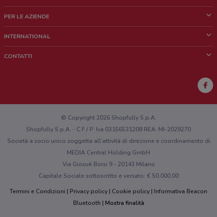
Cos'è DoveConviene
PER LE AZIENDE
Chi siamo
Cosa facciamo
INTERNATIONAL
News e media
Richieste commerciali e marketing
Brazil
CONTATTI
Lavora con noi
Mexico
Segnalazione punto vendita
France
Segnalazione Volantino
Australia
Hai un malfunzionamento sul web o sull'app?
New Zealand
© Copyright 2026 Shopfully S.p.A.
Shopfully S.p.A. - C.F / P. Iva 03156531208 REA: MI-2029270
Società a socio unico soggetta all’attività di direzione e coordinamento di
MEDIA Central Holding GmbH
Via Giosuè Borsi 9 - 20143 Milano
Capitale Sociale sottoscritto e versato: € 50.000,00
Termini e Condizioni
Privacy policy
Cookie policy
Informativa Beacon
Bluetooth
Mostra finalità