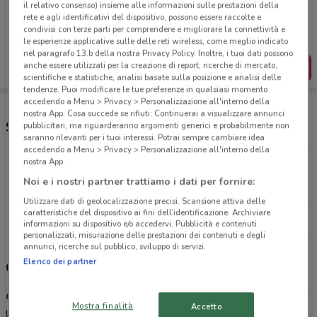
Porta DoveConviene sempre con te!
il relativo consenso) insieme alle informazioni sulle prestazioni della
rete e agli identificativi del dispositivo, possono essere raccolte e
Puoi trovare le migliori offerte dei negozi vicino a te,
condivisi con terze parti per comprendere e migliorare la connettività e
salvarle e creare la tua lista del risparmio, comodamente
dal tuo cellulare.
le esperienze applicative sulle delle reti wireless, come meglio indicato
nel paragrafo 13.b della nostra Privacy Policy. Inoltre, i tuoi dati possono
anche essere utilizzati per la creazione di report, ricerche di mercato,
SCARICA L’APP
scientifiche e statistiche, analisi basate sulla posizione e analisi delle
tendenze. Puoi modificare le tue preferenze in qualsiasi momento
accedendo a Menu > Privacy > Personalizzazione all'interno della
nostra App. Cosa succede se rifiuti: Continuerai a visualizzare annunci
Supermercati e orari Conad City
pubblicitari, ma riguarderanno argomenti generici e probabilmente non
saranno rilevanti per i tuoi interessi. Potrai sempre cambiare idea
accedendo a Menu > Privacy > Personalizzazione all'interno della
nostra App.
Via Berlinguer 13 Alghero
Noi e i nostri partner trattiamo i dati per fornire:
991 m
CHIUSO
Utilizzare dati di geolocalizzazione precisi. Scansione attiva delle
caratteristiche del dispositivo ai fini dell’identificazione. Archiviare
Tutti i negozi Conad City
informazioni su dispositivo e/o accedervi. Pubblicità e contenuti
personalizzati, misurazione delle prestazioni dei contenuti e degli
annunci, ricerche sul pubblico, sviluppo di servizi.
Elenco dei partner
Conad City - volantino, offerte e carta Conad
Conad City
è una catena di supermercati di prossimità che unisce
Mostra finalità
Accetto
la garanzia di qualità del marchio Conad alla comodità della spesa