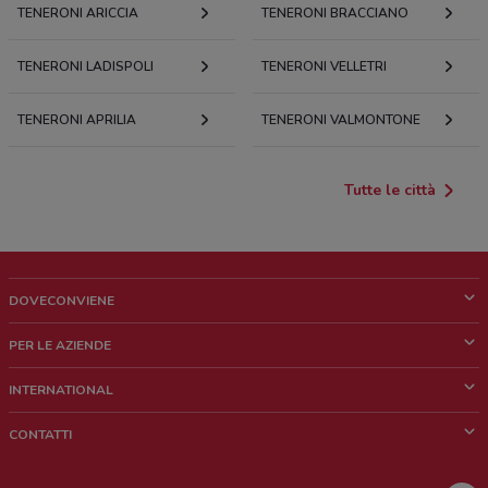
TENERONI ARICCIA
TENERONI BRACCIANO
TENERONI LADISPOLI
TENERONI VELLETRI
TENERONI APRILIA
TENERONI VALMONTONE
Tutte le città
DOVECONVIENE
Cos'è DoveConviene
PER LE AZIENDE
Chi siamo
Cosa facciamo
INTERNATIONAL
News e media
Richieste commerciali e marketing
Brazil
CONTATTI
Lavora con noi
Mexico
Segnalazione punto vendita