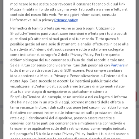
modificare le tue scelte o per revocare il consenso facendo clic sul link
Mostra finalità in fondo alla pagina web. Tali scelte avranno effetto nel
contesto del nostro Sito web. Per maggiori informazioni, consulta
l'Informativa sulla privacy.
Privacy policy
Ci dispiace, al momento non abbiamo pubblicato
Permettici di fornirti offerte più vicine ai tuoi bisogni: Utilizzando
volantini nella tua zona. Riprova più tardi.
Shopfully/Tiendeo puoi visualizzare inserzioni e offerte per i tuoi acquisti
quotidiani più attinenti ai tuoi gusti e al tuo mondo. Tutto questo è
possibile grazie ad una serie di strumenti e analisi effettuate in base alle
tue attività all'interno dell'applicazione e sulle piattaforme collegate,
come indicato nel paragrafo 2 della Privacy Policy. Per fare questo,
abbiamo bisogno del tuo consenso sull'uso dei dati raccolti a tale fine.
Se dai il tuo consenso condivideremo i tuoi dati personali con
Partners
in
Porta DoveConviene sempre con te!
tutto il mondo attraverso l’uso di SDK esterne. Puoi sempre cambiare
Puoi trovare le migliori offerte dei negozi vicino a te,
idea accedendo a Menu > Privacy > Personalizzazione, all’interno della
salvarle e creare la tua lista del risparmio, comodamente
nostra App. Cosa succede se accetti: Le inserzioni pubblicitarie che
dal tuo cellulare.
visualizzerai all'interno dell’app potranno trattare di argomenti relativi
alla tua cronologia di navigazione su piattaforme esterne a
SCARICA L’APP
Shopfully/Tiendeo. Ad esempio, se un servizio a noi collegato ci informa
che hai navigato in un sito di viaggi, potremo mostrarti delle offerte a
tema vacanze. Inoltre, i dati sulla posizione (nel caso in cui abbia fornito
il relativo consenso) insieme alle informazioni sulle prestazioni della
rete e agli identificativi del dispositivo, possono essere raccolte e
Negozi Teneroni nelle vicinanze
condivisi con terze parti per comprendere e migliorare la connettività e
le esperienze applicative sulle delle reti wireless, come meglio indicato
nel paragrafo 13.b della nostra Privacy Policy. Inoltre, i tuoi dati possono
anche essere utilizzati per la creazione di report, ricerche di mercato,