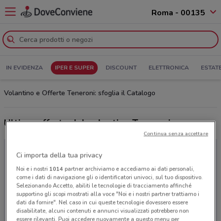
Roma - 00135
IN EVIDENZA
IPER E SUPER
DISCOUNT
ELETTRONICA
ESTAT
Volantino e Offerte Teneroni: sfoglia il Catalogo
Ultime offerte del volantino Teneroni
Continua senza accettare
Ci importa della tua privacy
Noi e i nostri
1014
partner archiviamo e accediamo ai dati personali,
come i dati di navigazione gli o identificatori univoci, sul tuo dispositivo.
Selezionando Accetto, abiliti le tecnologie di tracciamento affinché
supportino gli scopi mostrati alla voce "Noi e i nostri partner trattiamo i
dati da fornire". Nel caso in cui queste tecnologie dovessero essere
disabilitate, alcuni contenuti e annunci visualizzati potrebbero non
essere rilevanti. Puoi accedere nuovamente a questo menu per