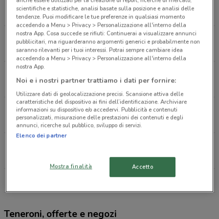
V.LE GERMANIA Roma
scientifiche e statistiche, analisi basate sulla posizione e analisi delle
976 m
tendenze. Puoi modificare le tue preferenze in qualsiasi momento
accedendo a Menu > Privacy > Personalizzazione all'interno della
nostra App. Cosa succede se rifiuti: Continuerai a visualizzare annunci
Via Andrea Bregno 41 Roma
pubblicitari, ma riguarderanno argomenti generici e probabilmente non
1 km
APERTO
saranno rilevanti per i tuoi interessi. Potrai sempre cambiare idea
accedendo a Menu > Privacy > Personalizzazione all'interno della
nostra App.
Via Orti Farnesina, 83 Roma
Noi e i nostri partner trattiamo i dati per fornire:
1.1 km
APERTO
Utilizzare dati di geolocalizzazione precisi. Scansione attiva delle
caratteristiche del dispositivo ai fini dell’identificazione. Archiviare
Via Monte Pertica, 27 Roma
informazioni su dispositivo e/o accedervi. Pubblicità e contenuti
personalizzati, misurazione delle prestazioni dei contenuti e degli
1.5 km
APERTO
annunci, ricerche sul pubblico, sviluppo di servizi.
Elenco dei partner
Via Germania Snc Roma
1.5 km
APERTO
Mostra finalità
Accetto
Tutti i negozi Teneroni
Teneroni, offerte e negozi