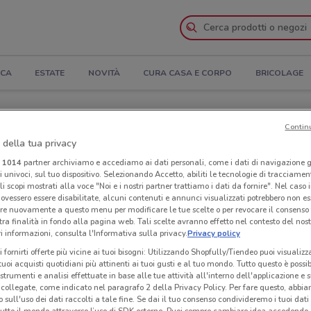
ICA
ESTATE
NOVITÀ
CURA CASA E CORPO
BRICOLAGE
ura e Indirizzi
Contin
 della tua privacy
 Teneroni a Ariccia
i
1014
partner archiviamo e accediamo ai dati personali, come i dati di navigazione g
ri univoci, sul tuo dispositivo. Selezionando Accetto, abiliti le tecnologie di tracciame
li scopi mostrati alla voce "Noi e i nostri partner trattiamo i dati da fornire". Nel caso 
Neg
ovessero essere disabilitate, alcuni contenuti e annunci visualizzati potrebbero non ess
re nuovamente a questo menu per modificare le tue scelte o per revocare il consenso
tra finalità in fondo alla pagina web. Tali scelte avranno effetto nel contesto del nost
 informazioni, consulta l'Informativa sulla privacy.
Privacy policy
i fornirti offerte più vicine ai tuoi bisogni: Utilizzando Shopfully/Tiendeo puoi visualizz
i tuoi acquisti quotidiani più attinenti ai tuoi gusti e al tuo mondo. Tutto questo è possi
 strumenti e analisi effettuate in base alle tue attività all'interno dell'applicazione e 
collegate, come indicato nel paragrafo 2 della Privacy Policy. Per fare questo, abbi
 sull'uso dei dati raccolti a tale fine. Se dai il tuo consenso condivideremo i tuoi dati
tutto il mondo attraverso l’uso di SDK esterne. Puoi sempre cambiare idea accedend