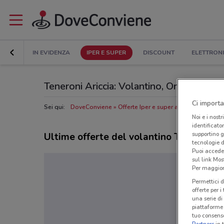
IN EVIDENZA
IPER E SUPER
DISCOUNT
ELETTRON
Teneroni Ariccia: Volantino, Orari di apert
Ci importa
Sei qui:
DoveConviene
Offerte Iper e super a Ariccia
Negozi
Noi e i nostr
identificato
supportino g
Ultime offerte del volantino Teneroni
tecnologie d
Puoi accede
sul link Mos
Per maggiori
Permettici d
offerte per 
una serie di
piattaforme 
tuo consenso
Partners
in 