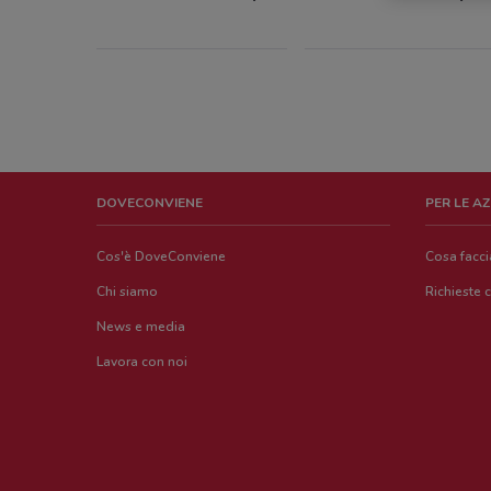
DOVECONVIENE
PER LE A
Cos'è DoveConviene
Cosa facc
Chi siamo
Richieste 
News e media
Lavora con noi