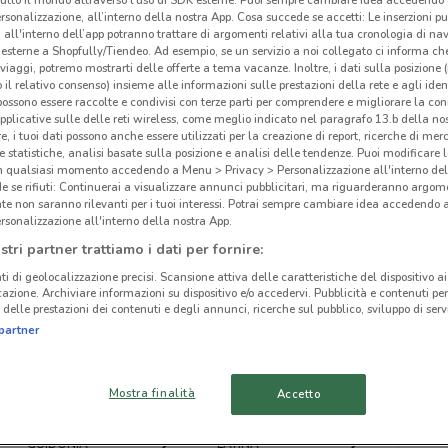
rsonalizzazione, all’interno della nostra App. Cosa succede se accetti: Le inserzioni pu
i all'interno dell’app potranno trattare di argomenti relativi alla tua cronologia di na
esterne a Shopfully/Tiendeo. Ad esempio, se un servizio a noi collegato ci informa ch
i viaggi, potremo mostrarti delle offerte a tema vacanze. Inoltre, i dati sulla posizione 
o il relativo consenso) insieme alle informazioni sulle prestazioni della rete e agli ident
 possono essere raccolte e condivisi con terze parti per comprendere e migliorare la conn
ato volantini nella tua zona. Riprova più tardi.
pplicative sulle delle reti wireless, come meglio indicato nel paragrafo 13.b della no
re, i tuoi dati possono anche essere utilizzati per la creazione di report, ricerche di mer
 e statistiche, analisi basate sulla posizione e analisi delle tendenze. Puoi modificare l
in qualsiasi momento accedendo a Menu > Privacy > Personalizzazione all'interno del
 se rifiuti: Continuerai a visualizzare annunci pubblicitari, ma riguarderanno argome
te non saranno rilevanti per i tuoi interessi. Potrai sempre cambiare idea accedendo
rsonalizzazione all'interno della nostra App.
cinanze
stri partner trattiamo i dati per fornire:
ti di geolocalizzazione precisi. Scansione attiva delle caratteristiche del dispositivo ai 
icazione. Archiviare informazioni su dispositivo e/o accedervi. Pubblicità e contenuti per
VELLETRI
FRASCATI
delle prestazioni dei contenuti e degli annunci, ricerche sul pubblico, sviluppo di servi
Ten
partner
POMEZIA
CISTERNA DI LATINA
Mostra finalità
Accetto
COLLEFERRO
TIVOLI
GUIDONIA
LATINA