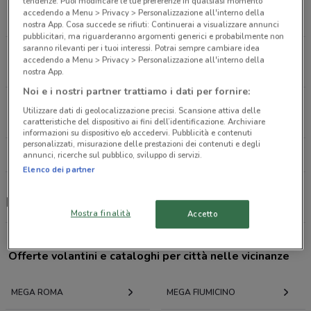
tendenze. Puoi modificare le tue preferenze in qualsiasi momento
Via Prenestina, 940 Roma
accedendo a Menu > Privacy > Personalizzazione all'interno della
12.5 km
CHIUSO
nostra App. Cosa succede se rifiuti: Continuerai a visualizzare annunci
pubblicitari, ma riguarderanno argomenti generici e probabilmente non
saranno rilevanti per i tuoi interessi. Potrai sempre cambiare idea
Viale Donato Bramante, 53 Fiumicino
accedendo a Menu > Privacy > Personalizzazione all'interno della
19.9 km
nostra App.
Noi e i nostri partner trattiamo i dati per fornire:
Viale della Buona Fortuna, 1 Capena
Utilizzare dati di geolocalizzazione precisi. Scansione attiva delle
23.8 km
caratteristiche del dispositivo ai fini dell’identificazione. Archiviare
informazioni su dispositivo e/o accedervi. Pubblicità e contenuti
personalizzati, misurazione delle prestazioni dei contenuti e degli
Tutti i negozi Mega
annunci, ricerche sul pubblico, sviluppo di servizi.
Elenco dei partner
Mega, offerte e negozi
Mostra finalità
Accetto
Offerte volantini e cataloghi per città nelle vicinanze
MEGA ROMA
MEGA FIUMICINO