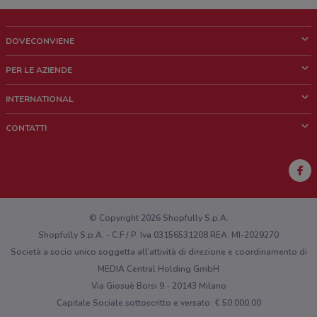
DOVECONVIENE
Cos'è DoveConviene
PER LE AZIENDE
Chi siamo
Cosa facciamo
INTERNATIONAL
News e media
Richieste commerciali e marketing
Brazil
CONTATTI
Lavora con noi
Mexico
Segnalazione punto vendita
France
Segnalazione Volantino
Australia
Hai un malfunzionamento sul web o sull'app?
New Zealand
© Copyright 2026 Shopfully S.p.A.
Shopfully S.p.A. - C.F / P. Iva 03156531208 REA: MI-2029270
Società a socio unico soggetta all’attività di direzione e coordinamento di
MEDIA Central Holding GmbH
Via Giosuè Borsi 9 - 20143 Milano
Capitale Sociale sottoscritto e versato: € 50.000,00