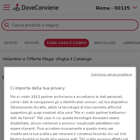
Roma - 00135
ESTATE
NOVITÀ
CURA CASA E CORPO
BRICOLAGE
ARREDA
Volantino e Offerte Mega: sfoglia il Catalogo
Continua senza accettare
Ultime offerte del volantino Mega
Ci importa della tua privacy
Noi e i nostri
1012
partner archiviamo e accediamo ai dati personali,
come i dati di navigazione gli o identificatori univoci, sul tuo dispositivo.
Selezionando Accetto, abiliti le tecnologie di tracciamento affinché
supportino gli scopi mostrati alla voce "Noi e i nostri partner trattiamo i
dati da fornire". Nel caso in cui queste tecnologie dovessero essere
disabilitate, alcuni contenuti e annunci visualizzati potrebbero non
essere rilevanti. Puoi accedere nuovamente a questo menu per
modificare le tue scelte o per revocare il consenso facendo clic sul link
Mostra finalità in fondo alla pagina web. Tali scelte avranno effetto nel