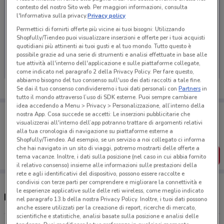
contesto del nostro Sito web. Per maggiori informazioni, consulta
l'Informativa sulla privacy.
Privacy policy
Permettici di fornirti offerte più vicine ai tuoi bisogni: Utilizzando
Shopfully/Tiendeo puoi visualizzare inserzioni e offerte per i tuoi acquisti
Ci dispiace, al momento non abbiamo pubblicato
quotidiani più attinenti ai tuoi gusti e al tuo mondo. Tutto questo è
volantini nella tua zona. Riprova più tardi.
possibile grazie ad una serie di strumenti e analisi effettuate in base alle
tue attività all'interno dell'applicazione e sulle piattaforme collegate,
come indicato nel paragrafo 2 della Privacy Policy. Per fare questo,
abbiamo bisogno del tuo consenso sull'uso dei dati raccolti a tale fine.
Se dai il tuo consenso condivideremo i tuoi dati personali con
Partners
in
tutto il mondo attraverso l’uso di SDK esterne. Puoi sempre cambiare
idea accedendo a Menu > Privacy > Personalizzazione, all’interno della
Porta DoveConviene sempre con te!
nostra App. Cosa succede se accetti: Le inserzioni pubblicitarie che
Puoi trovare le migliori offerte dei negozi vicino a te,
visualizzerai all'interno dell’app potranno trattare di argomenti relativi
salvarle e creare la tua lista del risparmio, comodamente
alla tua cronologia di navigazione su piattaforme esterne a
dal tuo cellulare.
Shopfully/Tiendeo. Ad esempio, se un servizio a noi collegato ci informa
che hai navigato in un sito di viaggi, potremo mostrarti delle offerte a
SCARICA L’APP
tema vacanze. Inoltre, i dati sulla posizione (nel caso in cui abbia fornito
il relativo consenso) insieme alle informazioni sulle prestazioni della
rete e agli identificativi del dispositivo, possono essere raccolte e
condivisi con terze parti per comprendere e migliorare la connettività e
le esperienze applicative sulle delle reti wireless, come meglio indicato
Negozi Mega nelle vicinanze
nel paragrafo 13.b della nostra Privacy Policy. Inoltre, i tuoi dati possono
anche essere utilizzati per la creazione di report, ricerche di mercato,
scientifiche e statistiche, analisi basate sulla posizione e analisi delle