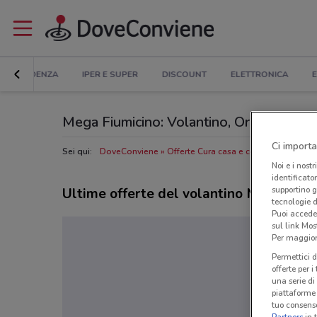
IN EVIDENZA
IPER E SUPER
DISCOUNT
ELETTRONICA
E
Mega Fiumicino: Volantino, Orari di apertu
Ci importa
Sei qui:
DoveConviene
Offerte Cura casa e corpo a Fiumicino
Noi e i nostr
identificato
supportino g
Ultime offerte del volantino Mega
tecnologie d
Puoi accede
sul link Mos
Per maggiori
Permettici d
offerte per 
una serie di
piattaforme 
tuo consenso
Partners
in 