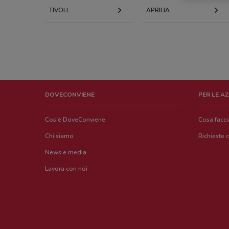
TIVOLI
APRILIA
DOVECONVIENE
PER LE A
Cos'è DoveConviene
Cosa facc
Chi siamo
Richieste 
News e media
Lavora con noi