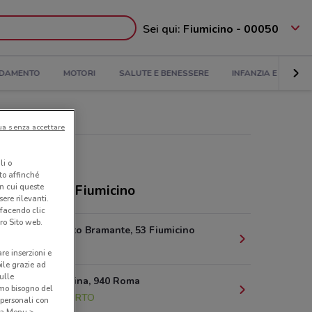
Sei qui:
Fiumicino - 00050
DAMENTO
MOTORI
SALUTE E BENESSERE
INFANZIA E GIOCHI
ua senza accettare
li o
nto affinché
in cui queste
ozi Mega a Fiumicino
ere rilevanti.
 facendo clic
ro Sito web.
Viale Donato Bramante, 53 Fiumicino
11.2 km
are inserzioni e
bile grazie ad
sulle
Via Prenestina, 940 Roma
amo bisogno del
24 km
APERTO
 personali con
o a Menu >