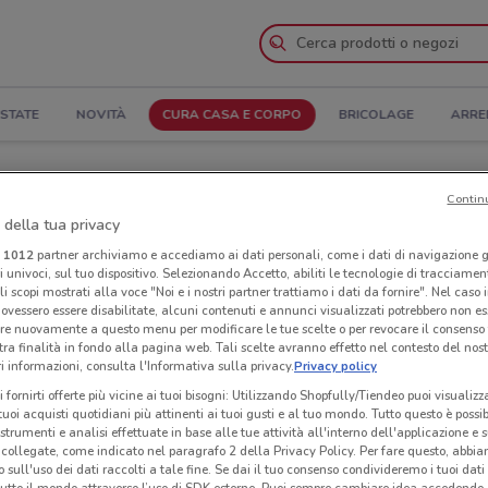
STATE
NOVITÀ
CURA CASA E CORPO
BRICOLAGE
ARRE
ra e Indirizzi
Contin
 della tua privacy
Negozi Mega a Fiumicino
i
1012
partner archiviamo e accediamo ai dati personali, come i dati di navigazione g
ri univoci, sul tuo dispositivo. Selezionando Accetto, abiliti le tecnologie di tracciame
li scopi mostrati alla voce "Noi e i nostri partner trattiamo i dati da fornire". Nel caso 
Neg
ovessero essere disabilitate, alcuni contenuti e annunci visualizzati potrebbero non ess
re nuovamente a questo menu per modificare le tue scelte o per revocare il consenso
tra finalità in fondo alla pagina web. Tali scelte avranno effetto nel contesto del nost
 informazioni, consulta l'Informativa sulla privacy.
Privacy policy
i fornirti offerte più vicine ai tuoi bisogni: Utilizzando Shopfully/Tiendeo puoi visualizz
i tuoi acquisti quotidiani più attinenti ai tuoi gusti e al tuo mondo. Tutto questo è possi
 strumenti e analisi effettuate in base alle tue attività all'interno dell'applicazione e 
collegate, come indicato nel paragrafo 2 della Privacy Policy. Per fare questo, abbi
 sull'uso dei dati raccolti a tale fine. Se dai il tuo consenso condivideremo i tuoi dati
tutto il mondo attraverso l’uso di SDK esterne. Puoi sempre cambiare idea accedend