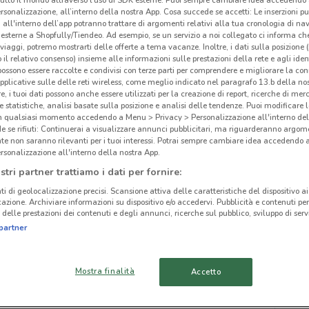
rsonalizzazione, all’interno della nostra App. Cosa succede se accetti: Le inserzioni pu
i all'interno dell’app potranno trattare di argomenti relativi alla tua cronologia di na
esterne a Shopfully/Tiendeo. Ad esempio, se un servizio a noi collegato ci informa ch
i viaggi, potremo mostrarti delle offerte a tema vacanze. Inoltre, i dati sulla posizione 
o il relativo consenso) insieme alle informazioni sulle prestazioni della rete e agli ident
Meg
 possono essere raccolte e condivisi con terze parti per comprendere e migliorare la conn
ato volantini nella tua zona. Riprova più tardi.
pplicative sulle delle reti wireless, come meglio indicato nel paragrafo 13.b della no
re, i tuoi dati possono anche essere utilizzati per la creazione di report, ricerche di mer
 e statistiche, analisi basate sulla posizione e analisi delle tendenze. Puoi modificare l
in qualsiasi momento accedendo a Menu > Privacy > Personalizzazione all'interno del
 se rifiuti: Continuerai a visualizzare annunci pubblicitari, ma riguarderanno argome
te non saranno rilevanti per i tuoi interessi. Potrai sempre cambiare idea accedendo
rsonalizzazione all'interno della nostra App.
cinanze
stri partner trattiamo i dati per fornire:
ti di geolocalizzazione precisi. Scansione attiva delle caratteristiche del dispositivo ai 
icazione. Archiviare informazioni su dispositivo e/o accedervi. Pubblicità e contenuti per
OSTIA
LADISPOLI
delle prestazioni dei contenuti e degli annunci, ricerche sul pubblico, sviluppo di servi
partner
POMEZIA
MONTEROTONDO
Mostra finalità
Accetto
ARICCIA
GUIDONIA
MONTECELIO