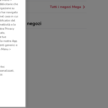
bblicitarie che
Tutti i negozi Mega
vigazione su
e hai navigato
(nel caso in cui
ificativi del
a, offerte e negozi
ettività e le
stra Privacy
cato,
e tue
la nostra App.
nti generici e
 a Menu >
fini
sonalizzati,
zi.