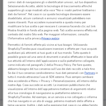
come i dati di navigazione gli o identificatori univoci, sul tuo dispositivo.
Tutte le promozioni di questo negozio
Selezionando Accetto, abiliti le tecnologie di tracciamento affinché
supportino gli scopi mostrati alla voce "Noi e i nostri partner trattiamo i
dati da fornire". Nel caso in cui queste tecnologie dovessero essere
disabilitate, alcuni contenuti e annunci visualizzati potrebbero non
essere rilevanti. Puoi accedere nuovamente a questo menu per
modificare le tue scelte o per revocare il consenso facendo clic sul link
Mostra finalità in fondo alla pagina web. Tali scelte avranno effetto nel
contesto del nostro Sito web. Per maggiori informazioni, consulta
l'Informativa sulla privacy.
Privacy policy
Permettici di fornirti offerte più vicine ai tuoi bisogni: Utilizzando
Shopfully/Tiendeo puoi visualizzare inserzioni e offerte per i tuoi acquisti
quotidiani più attinenti ai tuoi gusti e al tuo mondo. Tutto questo è
possibile grazie ad una serie di strumenti e analisi effettuate in base alle
tue attività all'interno dell'applicazione e sulle piattaforme collegate,
come indicato nel paragrafo 2 della Privacy Policy. Per fare questo,
abbiamo bisogno del tuo consenso sull'uso dei dati raccolti a tale fine.
Ci dispiace, al momento non abbiamo pubblicato
Se dai il tuo consenso condivideremo i tuoi dati personali con
Partners
in
volantini nella tua zona. Riprova più tardi.
tutto il mondo attraverso l’uso di SDK esterne. Puoi sempre cambiare
idea accedendo a Menu > Privacy > Personalizzazione, all’interno della
nostra App. Cosa succede se accetti: Le inserzioni pubblicitarie che
visualizzerai all'interno dell’app potranno trattare di argomenti relativi
alla tua cronologia di navigazione su piattaforme esterne a
Shopfully/Tiendeo. Ad esempio, se un servizio a noi collegato ci informa
che hai navigato in un sito di viaggi, potremo mostrarti delle offerte a
Porta DoveConviene sempre con te!
tema vacanze. Inoltre, i dati sulla posizione (nel caso in cui abbia fornito