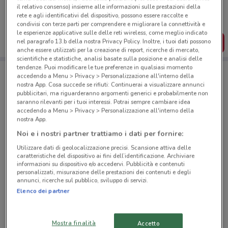
il relativo consenso) insieme alle informazioni sulle prestazioni della
Puoi trovare le migliori offerte dei negozi vicino a te,
salvarle e creare la tua lista del risparmio, comodamente
rete e agli identificativi del dispositivo, possono essere raccolte e
dal tuo cellulare.
condivisi con terze parti per comprendere e migliorare la connettività e
le esperienze applicative sulle delle reti wireless, come meglio indicato
nel paragrafo 13.b della nostra Privacy Policy. Inoltre, i tuoi dati possono
SCARICA L’APP
anche essere utilizzati per la creazione di report, ricerche di mercato,
scientifiche e statistiche, analisi basate sulla posizione e analisi delle
tendenze. Puoi modificare le tue preferenze in qualsiasi momento
accedendo a Menu > Privacy > Personalizzazione all'interno della
Negozi Mega a Roma
nostra App. Cosa succede se rifiuti: Continuerai a visualizzare annunci
pubblicitari, ma riguarderanno argomenti generici e probabilmente non
saranno rilevanti per i tuoi interessi. Potrai sempre cambiare idea
accedendo a Menu > Privacy > Personalizzazione all'interno della
nostra App.
Noi e i nostri partner trattiamo i dati per fornire:
Utilizzare dati di geolocalizzazione precisi. Scansione attiva delle
© MapTiler
© OpenStreetMap contributors
caratteristiche del dispositivo ai fini dell’identificazione. Archiviare
informazioni su dispositivo e/o accedervi. Pubblicità e contenuti
personalizzati, misurazione delle prestazioni dei contenuti e degli
Viale Donato Bramante, 53 Fiumicino
annunci, ricerche sul pubblico, sviluppo di servizi.
22 km
Elenco dei partner
Viale della Buona Fortuna, 1 Capena
Mostra finalità
Accetto
24 km