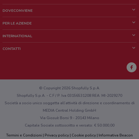
DOVECONVIENE
Cos'è DoveConviene
PER LE AZIENDE
Chi siamo
Cosa facciamo
INTERNATIONAL
News e media
Richieste commerciali e marketing
Brazil
CONTATTI
Lavora con noi
Mexico
Segnalazione punto vendita
France
Segnalazione Volantino
Australia
Hai un malfunzionamento sul web o sull'app?
New Zealand
© Copyright 2026 Shopfully S.p.A.
Shopfully S.p.A. - C.F / P. Iva 03156531208 REA: MI-2029270
Società a socio unico soggetta all’attività di direzione e coordinamento di
MEDIA Central Holding GmbH
Via Giosuè Borsi 9 - 20143 Milano
Capitale Sociale sottoscritto e versato: € 50.000,00
Termini e Condizioni
Privacy policy
Cookie policy
Informativa Beacon