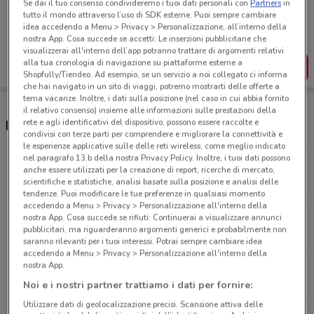
Se dai il tuo consenso condivideremo i tuoi dati personali con
Partners
in
Porta DoveConviene sempre con te!
tutto il mondo attraverso l’uso di SDK esterne. Puoi sempre cambiare
Puoi trovare le migliori offerte dei negozi vicino a te,
idea accedendo a Menu > Privacy > Personalizzazione, all’interno della
salvarle e creare la tua lista del risparmio, comodamente
nostra App. Cosa succede se accetti: Le inserzioni pubblicitarie che
dal tuo cellulare.
visualizzerai all'interno dell’app potranno trattare di argomenti relativi
alla tua cronologia di navigazione su piattaforme esterne a
SCARICA L’APP
Shopfully/Tiendeo. Ad esempio, se un servizio a noi collegato ci informa
che hai navigato in un sito di viaggi, potremo mostrarti delle offerte a
tema vacanze. Inoltre, i dati sulla posizione (nel caso in cui abbia fornito
il relativo consenso) insieme alle informazioni sulle prestazioni della
rete e agli identificativi del dispositivo, possono essere raccolte e
Negozi Cam nelle vicinanze
condivisi con terze parti per comprendere e migliorare la connettività e
le esperienze applicative sulle delle reti wireless, come meglio indicato
nel paragrafo 13.b della nostra Privacy Policy. Inoltre, i tuoi dati possono
Via Boccea, 245 Roma
anche essere utilizzati per la creazione di report, ricerche di mercato,
scientifiche e statistiche, analisi basate sulla posizione e analisi delle
4.4 km
tendenze. Puoi modificare le tue preferenze in qualsiasi momento
accedendo a Menu > Privacy > Personalizzazione all'interno della
Via Boccea, 245 Roma
nostra App. Cosa succede se rifiuti: Continuerai a visualizzare annunci
pubblicitari, ma riguarderanno argomenti generici e probabilmente non
4.4 km
saranno rilevanti per i tuoi interessi. Potrai sempre cambiare idea
accedendo a Menu > Privacy > Personalizzazione all'interno della
nostra App.
Via Flaminia, 1060 Roma
Noi e i nostri partner trattiamo i dati per fornire:
4.9 km
Utilizzare dati di geolocalizzazione precisi. Scansione attiva delle