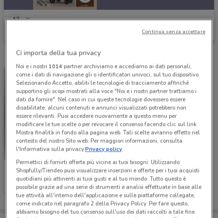
Cam
Continua senza accettare
Scade il 31/12
4.4 km
Ci importa della tua privacy
Noi e i nostri
1014
partner archiviamo e accediamo ai dati personali,
come i dati di navigazione gli o identificatori univoci, sul tuo dispositivo.
Selezionando Accetto, abiliti le tecnologie di tracciamento affinché
supportino gli scopi mostrati alla voce "Noi e i nostri partner trattiamo i
dati da fornire". Nel caso in cui queste tecnologie dovessero essere
disabilitate, alcuni contenuti e annunci visualizzati potrebbero non
essere rilevanti. Puoi accedere nuovamente a questo menu per
modificare le tue scelte o per revocare il consenso facendo clic sul link
Mostra finalità in fondo alla pagina web. Tali scelte avranno effetto nel
contesto del nostro Sito web. Per maggiori informazioni, consulta
l'Informativa sulla privacy.
Privacy policy
Permettici di fornirti offerte più vicine ai tuoi bisogni: Utilizzando
Shopfully/Tiendeo puoi visualizzare inserzioni e offerte per i tuoi acquisti
Cam
quotidiani più attinenti ai tuoi gusti e al tuo mondo. Tutto questo è
possibile grazie ad una serie di strumenti e analisi effettuate in base alle
Scade il 31/12
4.4 km
tue attività all'interno dell'applicazione e sulle piattaforme collegate,
come indicato nel paragrafo 2 della Privacy Policy. Per fare questo,
abbiamo bisogno del tuo consenso sull'uso dei dati raccolti a tale fine.