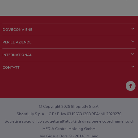
DOVECONVIENE
Cos'è DoveConviene
PER LE AZIENDE
Chi siamo
Cosa facciamo
INTERNATIONAL
News e media
Richieste commerciali e marketing
Brazil
CONTATTI
Lavora con noi
Mexico
Segnalazione punto vendita
France
Segnalazione Volantino
Australia
Hai un malfunzionamento sul web o sull'app?
New Zealand
© Copyright 2026 Shopfully S.p.A.
Shopfully S.p.A. - C.F / P. Iva 03156531208 REA: MI-2029270
Società a socio unico soggetta all’attività di direzione e coordinamento di
MEDIA Central Holding GmbH
Via Giosuè Borsi 9 - 20143 Milano