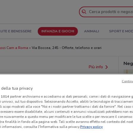
UTE E BENESSERE
INFANZIA E GIOCHI
ANIMALI
SPORT E MO
ozi Cam a Roma
Via Boccea, 245 - Offerte, telefono e orari
Neg
Più info
Contin
 della tua privacy
i
1014
partner archiviamo e accediamo ai dati personali, come i dati di navigazione g
ri univoci, sul tuo dispositivo. Selezionando Accetto, abiliti le tecnologie di tracciame
li scopi mostrati alla voce "Noi e i nostri partner trattiamo i dati da fornire". Nel caso 
ovessero essere disabilitate, alcuni contenuti e annunci visualizzati potrebbero non ess
re nuovamente a questo menu per modificare le tue scelte o per revocare il consenso
provvedimenti regionali o nazionali. Verifica l’accuratezza
tra finalità in fondo alla pagina web. Tali scelte avranno effetto nel contesto del nost
 informazioni, consulta l'Informativa sulla privacy.
Privacy policy