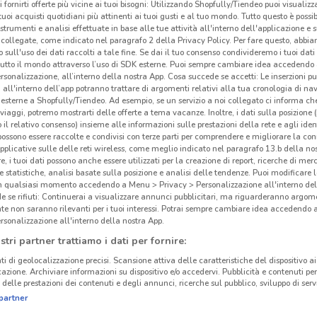
i fornirti offerte più vicine ai tuoi bisogni: Utilizzando Shopfully/Tiendeo puoi visualizz
i tuoi acquisti quotidiani più attinenti ai tuoi gusti e al tuo mondo. Tutto questo è possi
 strumenti e analisi effettuate in base alle tue attività all'interno dell'applicazione e 
collegate, come indicato nel paragrafo 2 della Privacy Policy. Per fare questo, abbi
 sull'uso dei dati raccolti a tale fine. Se dai il tuo consenso condivideremo i tuoi dati
tutto il mondo attraverso l’uso di SDK esterne. Puoi sempre cambiare idea accedend
rsonalizzazione, all’interno della nostra App. Cosa succede se accetti: Le inserzioni pu
i all'interno dell’app potranno trattare di argomenti relativi alla tua cronologia di na
esterne a Shopfully/Tiendeo. Ad esempio, se un servizio a noi collegato ci informa ch
i viaggi, potremo mostrarti delle offerte a tema vacanze. Inoltre, i dati sulla posizione 
o il relativo consenso) insieme alle informazioni sulle prestazioni della rete e agli ident
 possono essere raccolte e condivisi con terze parti per comprendere e migliorare la conn
pplicative sulle delle reti wireless, come meglio indicato nel paragrafo 13.b della no
re, i tuoi dati possono anche essere utilizzati per la creazione di report, ricerche di mer
 e statistiche, analisi basate sulla posizione e analisi delle tendenze. Puoi modificare l
in qualsiasi momento accedendo a Menu > Privacy > Personalizzazione all'interno del
 se rifiuti: Continuerai a visualizzare annunci pubblicitari, ma riguarderanno argome
te non saranno rilevanti per i tuoi interessi. Potrai sempre cambiare idea accedendo
rsonalizzazione all'interno della nostra App.
stri partner trattiamo i dati per fornire:
ti di geolocalizzazione precisi. Scansione attiva delle caratteristiche del dispositivo ai 
icazione. Archiviare informazioni su dispositivo e/o accedervi. Pubblicità e contenuti per
delle prestazioni dei contenuti e degli annunci, ricerche sul pubblico, sviluppo di servi
partner