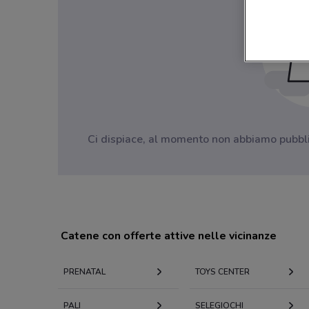
Ci dispiace, al momento non abbiamo pubblica
Catene con offerte attive nelle vicinanze
PRENATAL
TOYS CENTER
PALI
SELEGIOCHI