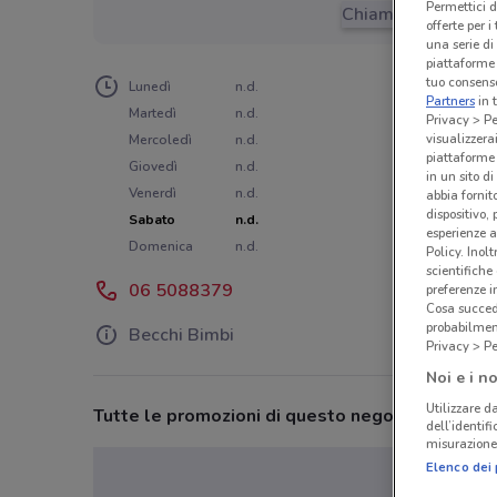
Permettici d
Chiama il negozio
offerte per 
una serie di
piattaforme 
tuo consenso
Lunedì
n.d.
Partners
in 
Martedì
n.d.
Privacy > Pe
visualizzera
Mercoledì
n.d.
piattaforme 
Giovedì
n.d.
in un sito d
Venerdì
n.d.
abbia fornit
dispositivo,
Sabato
n.d.
esperienze a
Domenica
n.d.
Policy. Inolt
scientifiche
06 5088379
preferenze 
Cosa succede
probabilmen
Becchi Bimbi
Privacy > Pe
Noi e i no
Utilizzare da
Tutte le promozioni di questo negozio
dell’identif
misurazione 
Elenco dei 