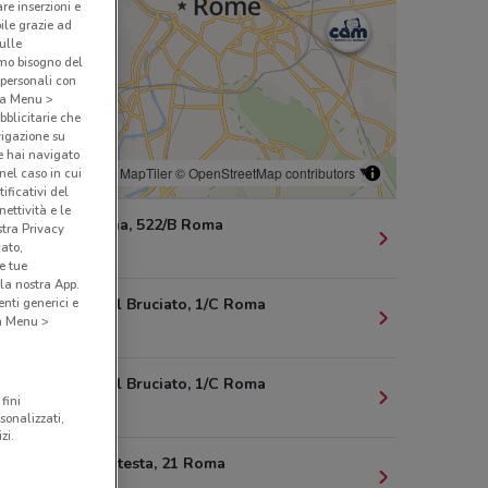
are inserzioni e
bile grazie ad
sulle
amo bisogno del
 personali con
o a Menu >
bblicitarie che
vigazione su
e hai navigato
© MapTiler
© OpenStreetMap contributors
(nel caso in cui
ificativi del
ettività e le
Via Tiburtina, 522/B Roma
stra Privacy
cato,
2.3 km
e tue
la nostra App.
Via Di Casal Bruciato, 1/C Roma
nti generici e
 a Menu >
2.7 km
Via Di Casal Bruciato, 1/C Roma
fini
2.7 km
sonalizzati,
zi.
Piazza Malatesta, 21 Roma