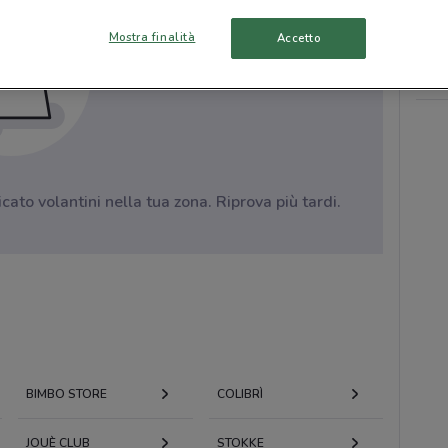
Mostra finalità
Accetto
to volantini nella tua zona. Riprova più tardi.
BIMBO STORE
COLIBRÌ
JOUÈ CLUB
STOKKE