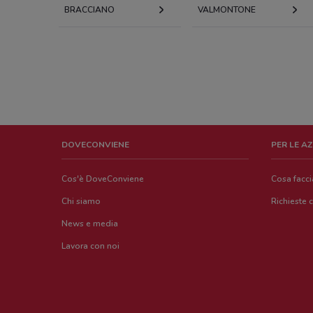
BRACCIANO
VALMONTONE
DOVECONVIENE
PER LE A
Cos'è DoveConviene
Cosa facc
Chi siamo
Richieste 
News e media
Lavora con noi