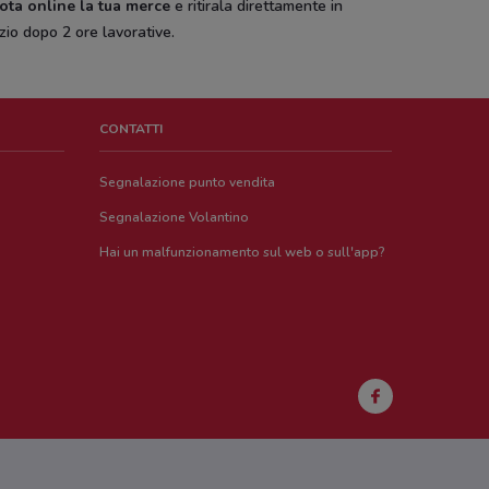
ota online la tua merce
e ritirala direttamente in
zio dopo 2 ore lavorative.
CONTATTI
Segnalazione punto vendita
Segnalazione Volantino
Hai un malfunzionamento sul web o sull'app?