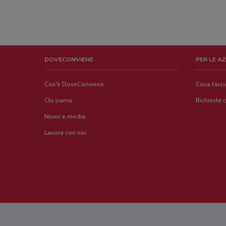
DOVECONVIENE
PER LE A
Cos'è DoveConviene
Cosa facc
Chi siamo
Richieste 
News e media
Lavora con noi