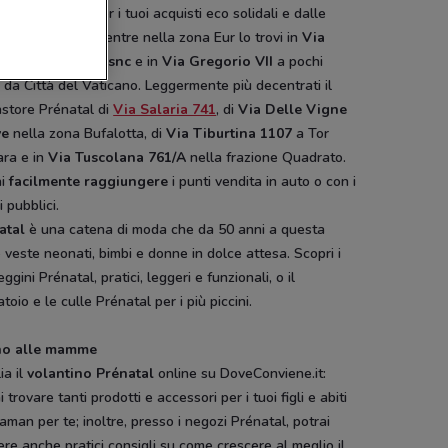
Altra Economia per i tuoi acquisti eco solidali e dalle
 di Caracalla. Mentre nella zona Eur lo trovi in
Via
toforo Colombo snc
e in
Via Gregorio VII
a pochi
 da Città del Vaticano. Leggermente più decentrati il
store Prénatal di
Via Salaria 741
, di
Via Delle Vigne
ve
nella zona Bufalotta, di
Via Tiburtina 1107
a Tor
ara e in
Via Tuscolana 761/A
nella frazione Quadrato.
ai
facilmente raggiungere
i punti vendita in auto o con i
 pubblici.
atal
è una catena di moda che da 50 anni a questa
 veste neonati, bimbi e donne in dolce attesa. Scopri i
ggini Prénatal, pratici, leggeri e funzionali, o il
atoio e le culle Prénatal per i più piccini.
no alle mamme
ia il
volantino Prénatal
online su DoveConviene.it:
i trovare tanti prodotti e accessori per i tuoi figli e abiti
man per te; inoltre, presso i negozi Prénatal, potrai
ere anche pratici consigli su come crescere al meglio il