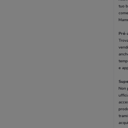
tuo 
come 
Mamma
Pré-
Trov
vendi
anche
tempo
e app
Supe
Non p
uffic
acces
prodo
tram
acqui