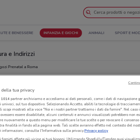
UTE E BENESSERE
INFANZIA E GIOCHI
ANIMALI
SPORT E MO
a e Indirizzi
gozi Prenatal a Roma
Contin
Neg
 della tua privacy
i
1014
partner archiviamo e accediamo ai dati personali, come i dati di navigazione g
ri univoci, sul tuo dispositivo. Selezionando Accetto, abiliti le tecnologie di tracciame
li scopi mostrati alla voce "Noi e i nostri partner trattiamo i dati da fornire". Nel caso 
ovessero essere disabilitate, alcuni contenuti e annunci visualizzati potrebbero non ess
re nuovamente a questo menu per modificare le tue scelte o per revocare il consenso
tra finalità in fondo alla pagina web. Tali scelte avranno effetto nel contesto del nost
 informazioni, consulta l'Informativa sulla privacy.
Privacy policy
i fornirti offerte più vicine ai tuoi bisogni: Utilizzando Shopfully/Tiendeo puoi visualizz