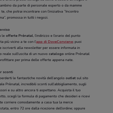
bambino da parte di personale esperto o da mamme
te, che potrai incontrare con l’iniziativa “Incontro
”, promossa in tutti i negozi.
avviso
a le
offerte Prénatal
, l’indirizzo e l’orario del punto
ta più vicino a te con l’
app di DoveConviene
; puoi
 iscriverti alla newsletter per essere informata in
 reale sull'uscita di un nuovo
catalogo
online Prénatal
rofittare per prima delle offerte appena nate.
r sconti
erderti le fantastiche novità dell’angolo
outlet
sul sito
iale Prènatal, incredibili sconti sull’abbigliamento, sugli
sori e su altro ancora ti aspettano. Acquista il tuo
tto, scegli la formula di pagamento che desideri e ricevi
ite corriere comodamente a casa tua la merce
stata, entro 72 ore dalla ricezione dell’ordine; oppure