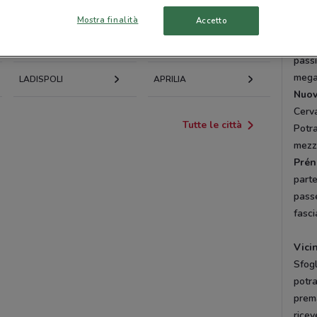
dell’
Mostra finalità
Accetto
Terme
Cris
OSTIA
VELLETRI
passi
mega
LADISPOLI
APRILIA
Nuo
Cerv
Tutte le città
Potr
mezzi
Prén
parte
passe
fasci
Vici
Sfogl
potra
prema
ricev