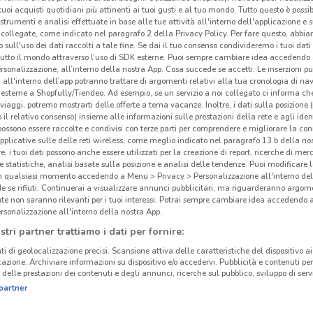
i tuoi acquisti quotidiani più attinenti ai tuoi gusti e al tuo mondo. Tutto questo è possi
 strumenti e analisi effettuate in base alle tue attività all'interno dell'applicazione e 
collegate, come indicato nel paragrafo 2 della Privacy Policy. Per fare questo, abbi
 sull'uso dei dati raccolti a tale fine. Se dai il tuo consenso condivideremo i tuoi dati
tutto il mondo attraverso l’uso di SDK esterne. Puoi sempre cambiare idea accedend
rsonalizzazione, all’interno della nostra App. Cosa succede se accetti: Le inserzioni pu
i all'interno dell’app potranno trattare di argomenti relativi alla tua cronologia di na
esterne a Shopfully/Tiendeo. Ad esempio, se un servizio a noi collegato ci informa ch
i viaggi, potremo mostrarti delle offerte a tema vacanze. Inoltre, i dati sulla posizione 
o il relativo consenso) insieme alle informazioni sulle prestazioni della rete e agli ident
 possono essere raccolte e condivisi con terze parti per comprendere e migliorare la conn
pplicative sulle delle reti wireless, come meglio indicato nel paragrafo 13.b della no
re, i tuoi dati possono anche essere utilizzati per la creazione di report, ricerche di mer
 e statistiche, analisi basate sulla posizione e analisi delle tendenze. Puoi modificare l
in qualsiasi momento accedendo a Menu > Privacy > Personalizzazione all'interno del
3.8 km
 se rifiuti: Continuerai a visualizzare annunci pubblicitari, ma riguarderanno argome
te non saranno rilevanti per i tuoi interessi. Potrai sempre cambiare idea accedendo
rsonalizzazione all'interno della nostra App.
Vol
stri partner trattiamo i dati per fornire:
cinanze
ti di geolocalizzazione precisi. Scansione attiva delle caratteristiche del dispositivo ai 
Prén
icazione. Archiviare informazioni su dispositivo e/o accedervi. Pubblicità e contenuti per
Nella
FIUMICINO
MONTEROTONDO
delle prestazioni dei contenuti e degli annunci, ricerche sul pubblico, sviluppo di servi
Nazi
partner
Stazi
TIVOLI
ALBANO LAZIALE