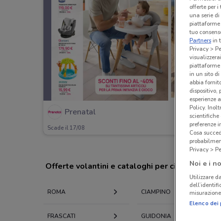
offerte per 
una serie di
piattaforme 
tuo consenso
Partners
in 
Privacy > Pe
visualizzera
piattaforme 
in un sito d
abbia fornit
dispositivo,
esperienze a
Policy. Inolt
Prenatal
scientifiche
preferenze 
Scade il 17/08
Cosa succede
probabilmen
Privacy > Pe
Noi e i no
Offerte volantini e cataloghi per città nelle vi
Utilizzare da
dell’identif
ROMA
CIAMPINO
misurazione 
Elenco dei 
FRASCATI
GUIDONIA