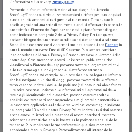
l'Informativa sulla privacy.
Privacy policy
Permettici di fornirti offerte più vicine ai tuoi bisogni: Utilizzando
Shopfully/Tiendeo puoi visualizzare inserzioni e offerte per i tuoi acquisti
quotidiani più attinenti ai tuoi gusti e al tuo mondo. Tutto questo è
Ci dispiace, al momento non abbiamo pubblicato
possibile grazie ad una serie di strumenti e analisi effettuate in base alle
tue attività all'interno dell'applicazione e sulle piattaforme collegate,
volantini nella tua zona. Riprova più tardi.
come indicato nel paragrafo 2 della Privacy Policy. Per fare questo,
abbiamo bisogno del tuo consenso sull'uso dei dati raccolti a tale fine.
Se dai il tuo consenso condivideremo i tuoi dati personali con
Partners
in
tutto il mondo attraverso l’uso di SDK esterne. Puoi sempre cambiare
idea accedendo a Menu > Privacy > Personalizzazione, all’interno della
nostra App. Cosa succede se accetti: Le inserzioni pubblicitarie che
visualizzerai all'interno dell’app potranno trattare di argomenti relativi
Porta DoveConviene sempre con te!
alla tua cronologia di navigazione su piattaforme esterne a
Puoi trovare le migliori offerte dei negozi vicino a te,
Shopfully/Tiendeo. Ad esempio, se un servizio a noi collegato ci informa
salvarle e creare la tua lista del risparmio, comodamente
che hai navigato in un sito di viaggi, potremo mostrarti delle offerte a
dal tuo cellulare.
tema vacanze. Inoltre, i dati sulla posizione (nel caso in cui abbia fornito
il relativo consenso) insieme alle informazioni sulle prestazioni della
SCARICA L’APP
rete e agli identificativi del dispositivo, possono essere raccolte e
condivisi con terze parti per comprendere e migliorare la connettività e
le esperienze applicative sulle delle reti wireless, come meglio indicato
nel paragrafo 13.b della nostra Privacy Policy. Inoltre, i tuoi dati possono
anche essere utilizzati per la creazione di report, ricerche di mercato,
Negozi Fao Schwarz a Roma
scientifiche e statistiche, analisi basate sulla posizione e analisi delle
tendenze. Puoi modificare le tue preferenze in qualsiasi momento
accedendo a Menu > Privacy > Personalizzazione all'interno della