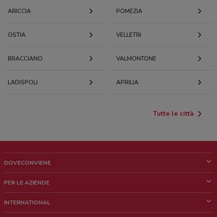
ARICCIA
POMEZIA
OSTIA
VELLETRI
BRACCIANO
VALMONTONE
LADISPOLI
APRILIA
Tutte le città
DOVECONVIENE
Cos'è DoveConviene
PER LE AZIENDE
Chi siamo
Cosa facciamo
INTERNATIONAL
News e media
Richieste commerciali e marketing