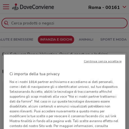
Roma - 00161
ALUTE E BENESSERE
INFANZIA E GIOCHI
ANIMALI
SPORT E MODA
Fao Schwarz Roma: Volantino, Orari di apertura e Indirizzi
Continua senza accettare
Ultime offerte del volantino Fao Schwarz
Ci importa della tua privacy
Noi e i nostri
1014
partner archiviamo e accediamo ai dati personali,
come i dati di navigazione gli o identificatori univoci, sul tuo dispositivo.
Selezionando Accetto, abiliti le tecnologie di tracciamento affinché
supportino gli scopi mostrati alla voce "Noi e i nostri partner trattiamo i
dati da fornire". Nel caso in cui queste tecnologie dovessero essere
disabilitate, alcuni contenuti e annunci visualizzati potrebbero non
essere rilevanti. Puoi accedere nuovamente a questo menu per
modificare le tue scelte o per revocare il consenso facendo clic sul link
Mostra finalità in fondo alla pagina web. Tali scelte avranno effetto nel
contesto del nostro Sito web. Per maggiori informazioni, consulta