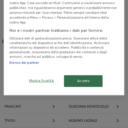
Via Marsala, 27 Roma
nostra App. Cosa succede se rifiuti: Continuerai a visualizzare annunci
1.5 km
pubblicitari, ma riguarderanno argomenti generici e probabilmente non
saranno rilevanti per i tuoi interessi. Potrai sempre cambiare idea
accedendo a Menu > Privacy > Personalizzazione all'interno della
Tutti i negozi Fao Schwarz
nostra App.
Noi e i nostri partner trattiamo i dati per fornire:
Utilizzare dati di geolocalizzazione precisi. Scansione attiva delle
Fao Schwarz, offerte e negozi
caratteristiche del dispositivo ai fini dell’identificazione. Archiviare
informazioni su dispositivo e/o accedervi. Pubblicità e contenuti
personalizzati, misurazione delle prestazioni dei contenuti e degli
annunci, ricerche sul pubblico, sviluppo di servizi.
Elenco dei partner
Offerte volantini e cataloghi per città nelle vicinanze
ROMA
CIAMPINO
Mostra finalità
Accetto
FIUMICINO
MONTEROTONDO
FRASCATI
GUIDONIA MONTECELIO
TIVOLI
ALBANO LAZIALE