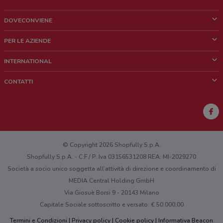
DOVECONVIENE
Cos'è DoveConviene
PER LE AZIENDE
Chi siamo
Cosa facciamo
INTERNATIONAL
News e media
Richieste commerciali e marketing
Brazil
CONTATTI
Lavora con noi
Mexico
Segnalazione punto vendita
France
Segnalazione Volantino
Australia
Hai un malfunzionamento sul web o sull'app?
New Zealand
© Copyright 2026 Shopfully S.p.A.
Shopfully S.p.A. - C.F / P. Iva 03156531208 REA: MI-2029270
Società a socio unico soggetta all’attività di direzione e coordinamento di
MEDIA Central Holding GmbH
Via Giosuè Borsi 9 - 20143 Milano
Capitale Sociale sottoscritto e versato: € 50.000,00
Termini e Condizioni
Privacy policy
Cookie policy
Informativa Beacon