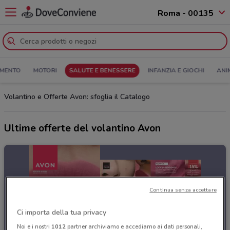
Roma - 00135
MENTO
MOTORI
SALUTE E BENESSERE
INFANZIA E GIOCHI
ANI
Volantino e Offerte Avon: sfoglia il Catalogo
Ultime offerte del volantino Avon
Continua senza accettare
Ci importa della tua privacy
Noi e i nostri
1012
partner archiviamo e accediamo ai dati personali,