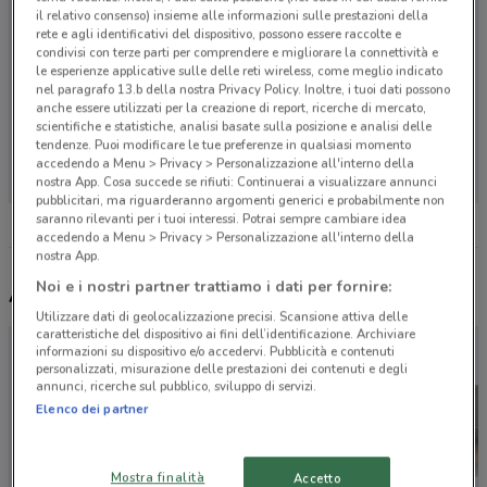
il relativo consenso) insieme alle informazioni sulle prestazioni della
rete e agli identificativi del dispositivo, possono essere raccolte e
condivisi con terze parti per comprendere e migliorare la connettività e
le esperienze applicative sulle delle reti wireless, come meglio indicato
nel paragrafo 13.b della nostra Privacy Policy. Inoltre, i tuoi dati possono
anche essere utilizzati per la creazione di report, ricerche di mercato,
scientifiche e statistiche, analisi basate sulla posizione e analisi delle
Non ci sono negozi nelle vicinanze
tendenze. Puoi modificare le tue preferenze in qualsiasi momento
accedendo a Menu > Privacy > Personalizzazione all'interno della
nostra App. Cosa succede se rifiuti: Continuerai a visualizzare annunci
pubblicitari, ma riguarderanno argomenti generici e probabilmente non
saranno rilevanti per i tuoi interessi. Potrai sempre cambiare idea
accedendo a Menu > Privacy > Personalizzazione all'interno della
nostra App.
Noi e i nostri partner trattiamo i dati per fornire:
Altri volantini nelle vicinanze
Utilizzare dati di geolocalizzazione precisi. Scansione attiva delle
caratteristiche del dispositivo ai fini dell’identificazione. Archiviare
informazioni su dispositivo e/o accedervi. Pubblicità e contenuti
personalizzati, misurazione delle prestazioni dei contenuti e degli
annunci, ricerche sul pubblico, sviluppo di servizi.
Elenco dei partner
Mostra finalità
Accetto