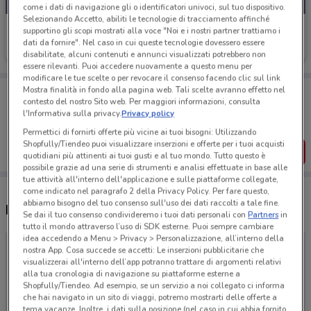
come i dati di navigazione gli o identificatori univoci, sul tuo dispositivo.
Selezionando Accetto, abiliti le tecnologie di tracciamento affinché
Avon
supportino gli scopi mostrati alla voce "Noi e i nostri partner trattiamo i
dati da fornire". Nel caso in cui queste tecnologie dovessero essere
Scade il 31/08
512.6 km
disabilitate, alcuni contenuti e annunci visualizzati potrebbero non
essere rilevanti. Puoi accedere nuovamente a questo menu per
modificare le tue scelte o per revocare il consenso facendo clic sul link
Porta DoveConviene sempre con te!
Mostra finalità in fondo alla pagina web. Tali scelte avranno effetto nel
contesto del nostro Sito web. Per maggiori informazioni, consulta
Puoi trovare le migliori offerte dei negozi vicino a te,
l'Informativa sulla privacy.
Privacy policy
salvarle e creare la tua lista del risparmio, comodamente
dal tuo cellulare.
Permettici di fornirti offerte più vicine ai tuoi bisogni: Utilizzando
Shopfully/Tiendeo puoi visualizzare inserzioni e offerte per i tuoi acquisti
SCARICA L’APP
quotidiani più attinenti ai tuoi gusti e al tuo mondo. Tutto questo è
possibile grazie ad una serie di strumenti e analisi effettuate in base alle
tue attività all'interno dell'applicazione e sulle piattaforme collegate,
come indicato nel paragrafo 2 della Privacy Policy. Per fare questo,
abbiamo bisogno del tuo consenso sull'uso dei dati raccolti a tale fine.
Negozi Avon nelle vicinanze
Se dai il tuo consenso condivideremo i tuoi dati personali con
Partners
in
tutto il mondo attraverso l’uso di SDK esterne. Puoi sempre cambiare
idea accedendo a Menu > Privacy > Personalizzazione, all’interno della
nostra App. Cosa succede se accetti: Le inserzioni pubblicitarie che
visualizzerai all'interno dell’app potranno trattare di argomenti relativi
alla tua cronologia di navigazione su piattaforme esterne a
Shopfully/Tiendeo. Ad esempio, se un servizio a noi collegato ci informa
che hai navigato in un sito di viaggi, potremo mostrarti delle offerte a
tema vacanze. Inoltre, i dati sulla posizione (nel caso in cui abbia fornito