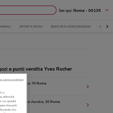
Sei qui:
Roma - 00135
NIMALI
SPORT E MODA
BANCHE E ASSICURAZIONI
VIAGGI
ozi e punti vendita Yves Rocher
ua senza accettare
Via del Corso 70 Roma
3.5 km
li o
nto affinché
in cui queste
Viale di Valle Aurelia, 30 Roma
ere rilevanti.
3.7 km
 facendo clic