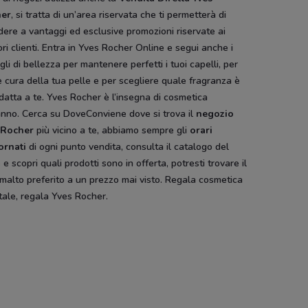
er
, si tratta di un’area riservata che ti permetterà di
a verde
Bottega verde
VisionOttica
Vision
ere a vantaggi ed esclusive promozioni riservate ai
ori clienti. Entra in Yves Rocher Online e segui anche i
gli di bellezza per mantenere perfetti i tuoi capelli, per
 cura della tua pelle e per scegliere quale fragranza è
datta a te. Yves Rocher è l’insegna di cosmetica
anno. Cerca su DoveConviene dove si trova il
negozio
 Rocher
più vicino a te, abbiamo sempre gli
orari
ornati
di ogni punto vendita, consulta il catalogo del
e scopri quali prodotti sono in offerta, potresti trovare il
malto preferito a un prezzo mai visto. Regala cosmetica
ale, regala Yves Rocher.
NUOVO
Pali
Disney
Hype