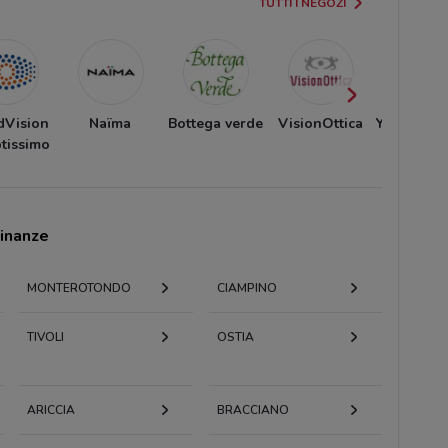
TUTTI I NEGOZI
dVision
Naïma
Bottega verde
VisionOttica
YourGood
tissimo
cinanze
MONTEROTONDO
CIAMPINO
TIVOLI
OSTIA
ARICCIA
BRACCIANO