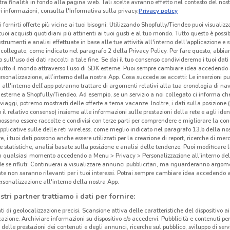
tra finalità in fondo alla pagina web. Tali scelte avranno effetto nel contesto del nost
 informazioni, consulta l'Informativa sulla privacy.
Privacy policy
i fornirti offerte più vicine ai tuoi bisogni: Utilizzando Shopfully/Tiendeo puoi visualizz
i tuoi acquisti quotidiani più attinenti ai tuoi gusti e al tuo mondo. Tutto questo è possi
 strumenti e analisi effettuate in base alle tue attività all'interno dell'applicazione e 
collegate, come indicato nel paragrafo 2 della Privacy Policy. Per fare questo, abbi
 sull'uso dei dati raccolti a tale fine. Se dai il tuo consenso condivideremo i tuoi dati
tutto il mondo attraverso l’uso di SDK esterne. Puoi sempre cambiare idea accedend
rsonalizzazione, all’interno della nostra App. Cosa succede se accetti: Le inserzioni pu
i all'interno dell’app potranno trattare di argomenti relativi alla tua cronologia di na
esterne a Shopfully/Tiendeo. Ad esempio, se un servizio a noi collegato ci informa ch
i viaggi, potremo mostrarti delle offerte a tema vacanze. Inoltre, i dati sulla posizione 
o il relativo consenso) insieme alle informazioni sulle prestazioni della rete e agli ident
 possono essere raccolte e condivisi con terze parti per comprendere e migliorare la conn
pplicative sulle delle reti wireless, come meglio indicato nel paragrafo 13.b della no
re, i tuoi dati possono anche essere utilizzati per la creazione di report, ricerche di mer
 e statistiche, analisi basate sulla posizione e analisi delle tendenze. Puoi modificare l
in qualsiasi momento accedendo a Menu > Privacy > Personalizzazione all'interno del
Yve
 se rifiuti: Continuerai a visualizzare annunci pubblicitari, ma riguarderanno argome
te non saranno rilevanti per i tuoi interessi. Potrai sempre cambiare idea accedendo
rsonalizzazione all'interno della nostra App.
Yves
stri partner trattiamo i dati per fornire:
di c
ti di geolocalizzazione precisi. Scansione attiva delle caratteristiche del dispositivo ai 
fonda
icazione. Archiviare informazioni su dispositivo e/o accedervi. Pubblicità e contenuti per
vendi
delle prestazioni dei contenuti e degli annunci, ricerche sul pubblico, sviluppo di servi