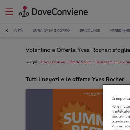
NOVITÀ
CURA CASA E CORPO
BRICOLAGE
ARREDAME
Volantino e Offerte Yves Rocher: sfoglia
Sei qui:
DoveConviene
Offerte Salute e Benessere nelle vici
Tutti i negozi e le offerte Yves Rocher
Ci importa
Noi e i nostr
identificato
supportino g
tecnologie d
Puoi accede