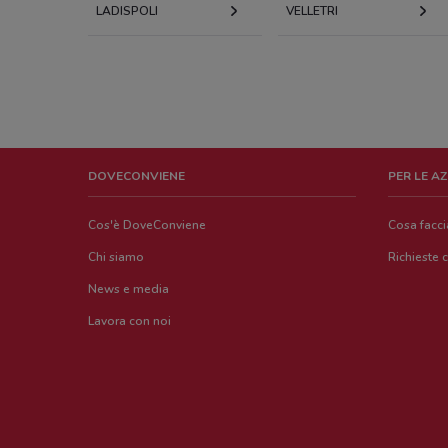
LADISPOLI
VELLETRI
DOVECONVIENE
PER LE A
Cos'è DoveConviene
Cosa facc
Chi siamo
Richieste 
News e media
Lavora con noi