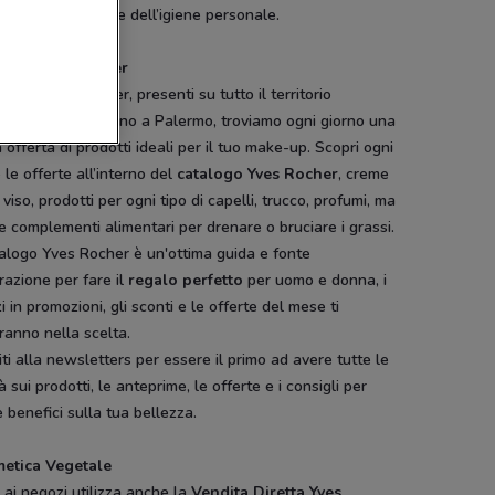
dotti di bellezza e dell’igiene personale.
logo Yves Rocher
egozi Yves Rocher, presenti su tutto il territorio
nale, da Torino fino a Palermo, troviamo ogni giorno una
 offerta di prodotti ideali per il tuo make-up. Scopri ogni
le offerte all’interno del
catalogo Yves Rocher
, creme
l viso, prodotti per ogni tipo di capelli, trucco, profumi, ma
 complementi alimentari per drenare o bruciare i grassi.
talogo Yves Rocher è un'ottima guida e fonte
irazione per fare il
regalo perfetto
per uomo e donna, i
i in promozioni, gli sconti e le offerte del mese ti
ranno nella scelta.
viti alla newsletters per essere il primo ad avere tutte le
à sui prodotti, le anteprime, le offerte e i consigli per
 benefici sulla tua bellezza.
etica Vegetale
 ai negozi utilizza anche la
Vendita Diretta Yves