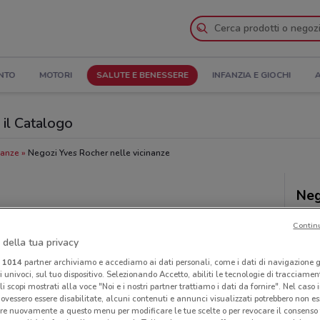
NTO
MOTORI
SALUTE E BENESSERE
INFANZIA E GIOCHI
A
 il Catalogo
nanze
Negozi Yves Rocher nelle vicinanze
Neg
Contin
 della tua privacy
i
1014
partner archiviamo e accediamo ai dati personali, come i dati di navigazione g
ri univoci, sul tuo dispositivo. Selezionando Accetto, abiliti le tecnologie di tracciame
li scopi mostrati alla voce "Noi e i nostri partner trattiamo i dati da fornire". Nel caso 
ovessero essere disabilitate, alcuni contenuti e annunci visualizzati potrebbero non ess
re nuovamente a questo menu per modificare le tue scelte o per revocare il consenso