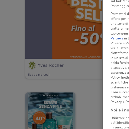
sul link Mos
Per maggiori
Permettici d
offerte per 
una serie di
piattaforme 
tuo consenso
Partners
in 
Privacy > Pe
visualizzera
piattaforme 
in un sito d
abbia fornit
Yves Rocher
dispositivo,
esperienze a
Scade martedì
Policy. Inolt
scientifiche
preferenze 
Cosa succede
probabilmen
Privacy > Pe
Noi e i no
Utilizzare da
dell’identif
misurazione 