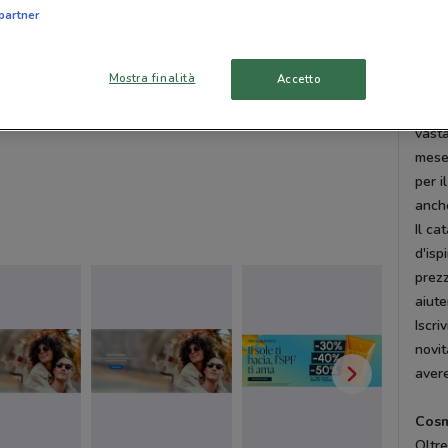
e pro
partner
Cata
Mostra finalità
Accetto
Nei n
nazio
vasta
mese 
per i
anche
Il ca
d'isp
prezz
aiute
Iscri
novit
avere
Cosm
Oltre