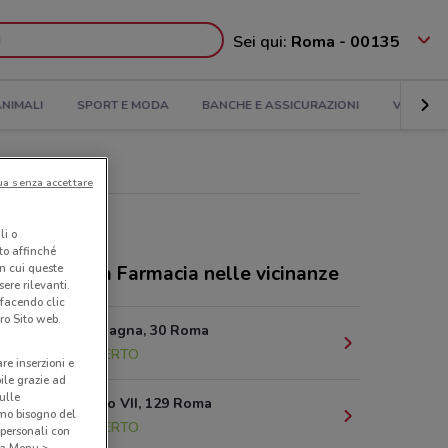
Sei qui:
Roma - 00135
NIMALI
SPORT E MODA
BANCHE E ASSICURAZIONI
VIAGGI
ua senza accettare
li o
nto affinché
in cui queste
ozi Alphega Farmacia nelle vicinanze
ere rilevanti.
 facendo clic
ro Sito web.
Piazza di Spagna, 30 Roma
3.8 km
APERTO
are inserzioni e
bile grazie ad
sulle
Via Gregorio VII, 129 Roma
amo bisogno del
4.1 km
APERTO
 personali con
o a Menu >