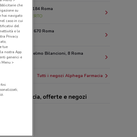
bblicitarie che
Via Boccea 184 Roma
vigazione su
e hai navigato
4.3 km
APERTO
(nel caso in cui
ificativi del
Via Aurelia, 670 Roma
ettività e le
stra Privacy
5.4 km
cato,
e tue
la nostra App.
Largo Guglielmo Bilancioni, 8 Roma
nti generici e
6 km
 a Menu >
Tutti i negozi Alphega Farmacia
fini
sonalizzati,
zi.
hega Farmacia, offerte e negozi