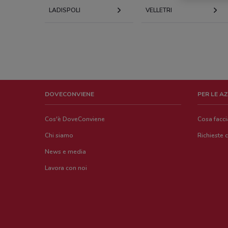
LADISPOLI
VELLETRI
DOVECONVIENE
PER LE A
Cos'è DoveConviene
Cosa facc
Chi siamo
Richieste 
News e media
Lavora con noi