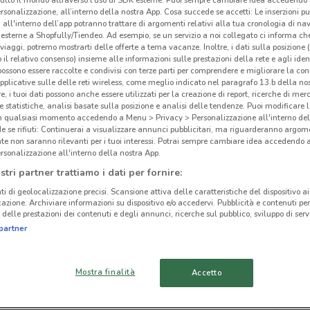
rsonalizzazione, all’interno della nostra App. Cosa succede se accetti: Le inserzioni pu
i all'interno dell’app potranno trattare di argomenti relativi alla tua cronologia di na
esterne a Shopfully/Tiendeo. Ad esempio, se un servizio a noi collegato ci informa ch
i viaggi, potremo mostrarti delle offerte a tema vacanze. Inoltre, i dati sulla posizione 
o il relativo consenso) insieme alle informazioni sulle prestazioni della rete e agli ident
 possono essere raccolte e condivisi con terze parti per comprendere e migliorare la conn
ato volantini nella tua zona. Riprova più tardi.
pplicative sulle delle reti wireless, come meglio indicato nel paragrafo 13.b della no
re, i tuoi dati possono anche essere utilizzati per la creazione di report, ricerche di mer
 e statistiche, analisi basate sulla posizione e analisi delle tendenze. Puoi modificare l
in qualsiasi momento accedendo a Menu > Privacy > Personalizzazione all'interno del
 se rifiuti: Continuerai a visualizzare annunci pubblicitari, ma riguarderanno argome
te non saranno rilevanti per i tuoi interessi. Potrai sempre cambiare idea accedendo
rsonalizzazione all'interno della nostra App.
cinanze
stri partner trattiamo i dati per fornire:
ti di geolocalizzazione precisi. Scansione attiva delle caratteristiche del dispositivo ai 
icazione. Archiviare informazioni su dispositivo e/o accedervi. Pubblicità e contenuti per
MONTEROTONDO
CIAMPINO
delle prestazioni dei contenuti e degli annunci, ricerche sul pubblico, sviluppo di servi
Alp
partner
TIVOLI
OSTIA
Mostra finalità
Accetto
ARICCIA
BRACCIANO