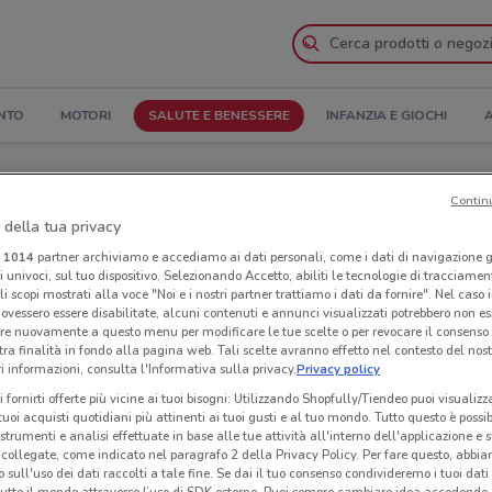
NTO
MOTORI
SALUTE E BENESSERE
INFANZIA E GIOCHI
A
oglia il Catalogo
Contin
 della tua privacy
nanze
Negozi Alphega Farmacia nelle vicinanze
i
1014
partner archiviamo e accediamo ai dati personali, come i dati di navigazione g
ri univoci, sul tuo dispositivo. Selezionando Accetto, abiliti le tecnologie di tracciame
li scopi mostrati alla voce "Noi e i nostri partner trattiamo i dati da fornire". Nel caso 
armacia
Neg
ovessero essere disabilitate, alcuni contenuti e annunci visualizzati potrebbero non ess
re nuovamente a questo menu per modificare le tue scelte o per revocare il consenso
tra finalità in fondo alla pagina web. Tali scelte avranno effetto nel contesto del nost
 informazioni, consulta l'Informativa sulla privacy.
Privacy policy
i fornirti offerte più vicine ai tuoi bisogni: Utilizzando Shopfully/Tiendeo puoi visualizz
i tuoi acquisti quotidiani più attinenti ai tuoi gusti e al tuo mondo. Tutto questo è possi
 strumenti e analisi effettuate in base alle tue attività all'interno dell'applicazione e 
collegate, come indicato nel paragrafo 2 della Privacy Policy. Per fare questo, abbi
 sull'uso dei dati raccolti a tale fine. Se dai il tuo consenso condivideremo i tuoi dati
tutto il mondo attraverso l’uso di SDK esterne. Puoi sempre cambiare idea accedend