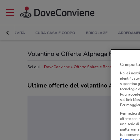
NOVITÀ
CURA CASA E CORPO
BRICOLAGE
ARREDAME
Volantino e Offerte Alphega Farmacia: sf
Ci importa
Sei qui:
DoveConviene
Offerte Salute e Benessere nelle vici
Noi e i nostr
identificato
supportino g
Ultime offerte del volantino Alphega F
tecnologie d
Puoi accede
sul link Mos
Per maggiori
Permettici d
offerte per 
una serie di
piattaforme 
tuo consenso
Partners
in 