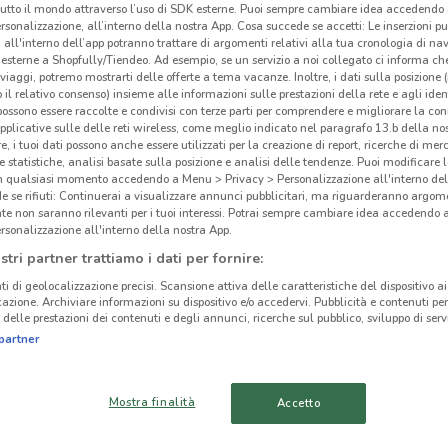
tutto il mondo attraverso l’uso di SDK esterne. Puoi sempre cambiare idea accedend
rsonalizzazione, all’interno della nostra App. Cosa succede se accetti: Le inserzioni pu
i all'interno dell’app potranno trattare di argomenti relativi alla tua cronologia di na
esterne a Shopfully/Tiendeo. Ad esempio, se un servizio a noi collegato ci informa ch
i viaggi, potremo mostrarti delle offerte a tema vacanze. Inoltre, i dati sulla posizione 
o il relativo consenso) insieme alle informazioni sulle prestazioni della rete e agli ident
 possono essere raccolte e condivisi con terze parti per comprendere e migliorare la conn
pplicative sulle delle reti wireless, come meglio indicato nel paragrafo 13.b della no
re, i tuoi dati possono anche essere utilizzati per la creazione di report, ricerche di mer
 e statistiche, analisi basate sulla posizione e analisi delle tendenze. Puoi modificare l
in qualsiasi momento accedendo a Menu > Privacy > Personalizzazione all'interno del
 se rifiuti: Continuerai a visualizzare annunci pubblicitari, ma riguarderanno argome
te non saranno rilevanti per i tuoi interessi. Potrai sempre cambiare idea accedendo
rsonalizzazione all'interno della nostra App.
stri partner trattiamo i dati per fornire:
4.5 km
ti di geolocalizzazione precisi. Scansione attiva delle caratteristiche del dispositivo ai 
icazione. Archiviare informazioni su dispositivo e/o accedervi. Pubblicità e contenuti per
BNL
delle prestazioni dei contenuti e degli annunci, ricerche sul pubblico, sviluppo di servi
cinanze
partner
CANTÙ
LENTATE SUL
Mostra finalità
Accetto
SEVESO