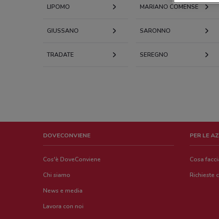
LIPOMO
MARIANO COMENSE
GIUSSANO
SARONNO
TRADATE
SEREGNO
DOVECONVIENE
PER LE A
Cos'è DoveConviene
Cosa facc
Chi siamo
Richieste 
News e media
Lavora con noi