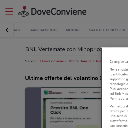
BRICOLAGE
ARREDAMENTO
MOTORI
SALUTE E BENESSERE
BNL Vertemate con Minoprio: Volantino, O
Ci importa
Sei qui:
DoveConviene
Offerte Banche e Assicurazioni a Ver
Noi e i nostr
identificato
Ultime offerte del volantino BNL
supportino g
tecnologie d
Puoi accede
sul link Mos
Per maggiori
Permettici d
offerte per 
una serie di
piattaforme 
tuo consenso