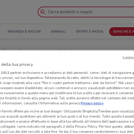
INFANZIA E GIOCHI
ANIMALI
SPORT E MODA
BANCHE E 
rari di apertura e Indirizzi
Contin
 della tua privacy
temate con Minoprio
Negozi BNL a Vertemate con Minoprio
i
1012
partner archiviamo e accediamo ai dati personali, come i dati di navigazione g
ri univoci, sul tuo dispositivo. Selezionando Accetto, abiliti le tecnologie di tracciame
Neg
li scopi mostrati alla voce "Noi e i nostri partner trattiamo i dati da fornire". Nel caso 
ovessero essere disabilitate, alcuni contenuti e annunci visualizzati potrebbero non ess
re nuovamente a questo menu per modificare le tue scelte o per revocare il consenso
tra finalità in fondo alla pagina web. Tali scelte avranno effetto nel contesto del nost
 informazioni, consulta l'Informativa sulla privacy.
Privacy policy
i fornirti offerte più vicine ai tuoi bisogni: Utilizzando Shopfully/Tiendeo puoi visualizz
i tuoi acquisti quotidiani più attinenti ai tuoi gusti e al tuo mondo. Tutto questo è possi
 strumenti e analisi effettuate in base alle tue attività all'interno dell'applicazione e 
collegate, come indicato nel paragrafo 2 della Privacy Policy. Per fare questo, abbi
 sull'uso dei dati raccolti a tale fine. Se dai il tuo consenso condivideremo i tuoi dati