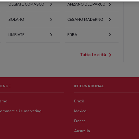
OLGIATE COMASCO
ANZANO DEL PARCO
SOLARO
CESANO MADERNO
LIMBIATE
ERBA
Tutte le città
ZIENDE
INTERNATIONAL
iamo
Brazil
commerciali e marketing
Mexico
France
Australia