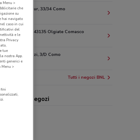
o a Menu >
bblicitarie che
Piazza Cavour, 33/34 Como
vigazione su
9.5 km
e hai navigato
(nel caso in cui
ificativi del
Via Milano, 43135 Olgiate Comasco
ettività e le
10.2 km
stra Privacy
cato,
e tue
Via Catenazzi, 3/D Como
la nostra App.
nti generici e
11.9 km
 a Menu >
Tutti i negozi BNL
fini
sonalizzati,
, offerte e negozi
zi.