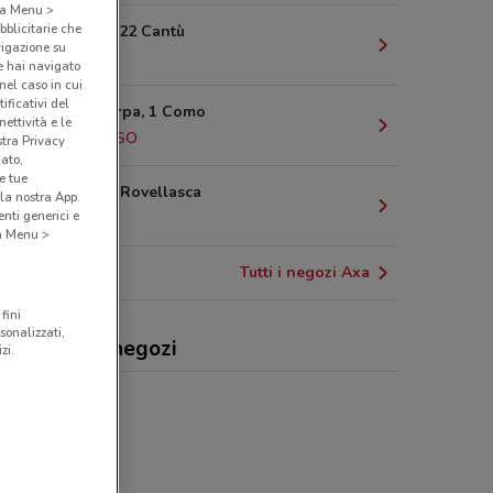
o a Menu >
bblicitarie che
Via Milano, 22 Cantù
vigazione su
4.5 km
e hai navigato
(nel caso in cui
ificativi del
Via Mascherpa, 1 Como
ettività e le
6 km
CHIUSO
stra Privacy
cato,
e tue
Via Volta, 3 Rovellasca
la nostra App.
nti generici e
6.7 km
 a Menu >
Tutti i negozi Axa
fini
sonalizzati,
 , offerte e negozi
zi.