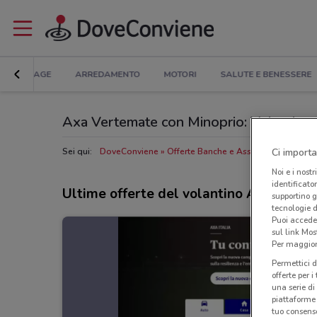
BRICOLAGE
ARREDAMENTO
MOTORI
SALUTE E BENESSERE
Axa Vertemate con Minoprio: Volantino, Or
Ci importa
Sei qui:
DoveConviene
Offerte Banche e Assicurazioni a Ver
Noi e i nostr
identificato
Ultime offerte del volantino Axa
supportino g
tecnologie d
Puoi accede
sul link Mos
Per maggiori
Permettici d
offerte per 
una serie di
piattaforme 
tuo consenso