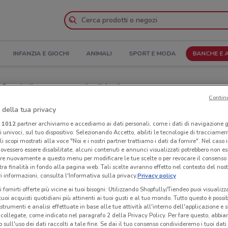
INFANZIA E GIOCHI
ANIMALI
SPORT E MODA
BANCHE E 
ari di apertura e Indirizzi
Contin
 della tua privacy
temate con Minoprio
Negozi Axa a Vertemate con Minoprio
i
1012
partner archiviamo e accediamo ai dati personali, come i dati di navigazione g
ri univoci, sul tuo dispositivo. Selezionando Accetto, abiliti le tecnologie di tracciame
Neg
li scopi mostrati alla voce "Noi e i nostri partner trattiamo i dati da fornire". Nel caso 
ovessero essere disabilitate, alcuni contenuti e annunci visualizzati potrebbero non ess
re nuovamente a questo menu per modificare le tue scelte o per revocare il consenso
tra finalità in fondo alla pagina web. Tali scelte avranno effetto nel contesto del nost
 informazioni, consulta l'Informativa sulla privacy.
Privacy policy
i fornirti offerte più vicine ai tuoi bisogni: Utilizzando Shopfully/Tiendeo puoi visualizz
i tuoi acquisti quotidiani più attinenti ai tuoi gusti e al tuo mondo. Tutto questo è possi
 strumenti e analisi effettuate in base alle tue attività all'interno dell'applicazione e 
collegate, come indicato nel paragrafo 2 della Privacy Policy. Per fare questo, abbi
 sull'uso dei dati raccolti a tale fine. Se dai il tuo consenso condivideremo i tuoi dati