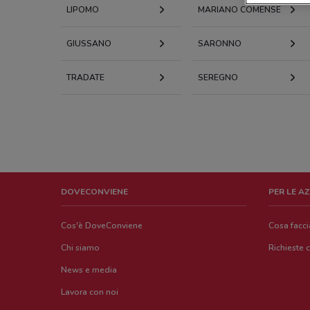
LIPOMO
MARIANO COMENSE
GIUSSANO
SARONNO
TRADATE
SEREGNO
DOVECONVIENE
PER LE A
Cos'è DoveConviene
Cosa facc
Chi siamo
Richieste 
News e media
Lavora con noi