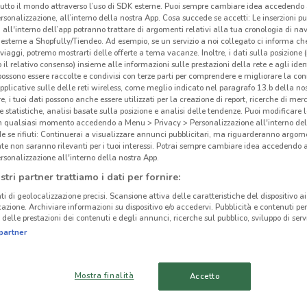
tutto il mondo attraverso l’uso di SDK esterne. Puoi sempre cambiare idea accedend
rsonalizzazione, all’interno della nostra App. Cosa succede se accetti: Le inserzioni pu
i all'interno dell’app potranno trattare di argomenti relativi alla tua cronologia di na
esterne a Shopfully/Tiendeo. Ad esempio, se un servizio a noi collegato ci informa ch
i viaggi, potremo mostrarti delle offerte a tema vacanze. Inoltre, i dati sulla posizione 
o il relativo consenso) insieme alle informazioni sulle prestazioni della rete e agli ident
 possono essere raccolte e condivisi con terze parti per comprendere e migliorare la conn
pplicative sulle delle reti wireless, come meglio indicato nel paragrafo 13.b della no
re, i tuoi dati possono anche essere utilizzati per la creazione di report, ricerche di mer
 e statistiche, analisi basate sulla posizione e analisi delle tendenze. Puoi modificare l
in qualsiasi momento accedendo a Menu > Privacy > Personalizzazione all'interno del
 se rifiuti: Continuerai a visualizzare annunci pubblicitari, ma riguarderanno argome
te non saranno rilevanti per i tuoi interessi. Potrai sempre cambiare idea accedendo
rsonalizzazione all'interno della nostra App.
stri partner trattiamo i dati per fornire:
3.2 km
ti di geolocalizzazione precisi. Scansione attiva delle caratteristiche del dispositivo ai 
icazione. Archiviare informazioni su dispositivo e/o accedervi. Pubblicità e contenuti per
Axa
delle prestazioni dei contenuti e degli annunci, ricerche sul pubblico, sviluppo di servi
cinanze
partner
-
CANTÙ
LENTATE SUL
Mostra finalità
Accetto
SEVESO