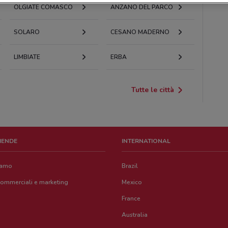
OLGIATE COMASCO
ANZANO DEL PARCO
SOLARO
CESANO MADERNO
LIMBIATE
ERBA
Tutte le città
ZIENDE
INTERNATIONAL
iamo
Brazil
commerciali e marketing
Mexico
France
Australia