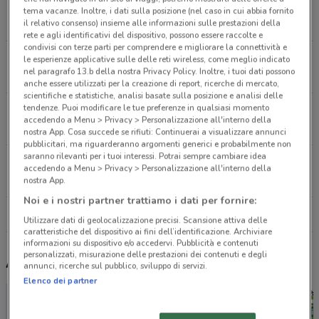
Via Varese, 31 Saronno
tema vacanze. Inoltre, i dati sulla posizione (nel caso in cui abbia fornito
12.1 km
CHIUSO
il relativo consenso) insieme alle informazioni sulle prestazioni della
rete e agli identificativi del dispositivo, possono essere raccolte e
condivisi con terze parti per comprendere e migliorare la connettività e
Via Tamagno, 1 Varese
le esperienze applicative sulle delle reti wireless, come meglio indicato
nel paragrafo 13.b della nostra Privacy Policy. Inoltre, i tuoi dati possono
20.6 km
CHIUSO
anche essere utilizzati per la creazione di report, ricerche di mercato,
scientifiche e statistiche, analisi basate sulla posizione e analisi delle
tendenze. Puoi modificare le tue preferenze in qualsiasi momento
Via Tonale Varese
accedendo a Menu > Privacy > Personalizzazione all'interno della
21 km
CHIUSO
nostra App. Cosa succede se rifiuti: Continuerai a visualizzare annunci
pubblicitari, ma riguarderanno argomenti generici e probabilmente non
saranno rilevanti per i tuoi interessi. Potrai sempre cambiare idea
Via Biancamano, 1/B Monza
accedendo a Menu > Privacy > Personalizzazione all'interno della
21.7 km
CHIUSO
nostra App.
Noi e i nostri partner trattiamo i dati per fornire:
Tutti i negozi Agos Ducato
Utilizzare dati di geolocalizzazione precisi. Scansione attiva delle
caratteristiche del dispositivo ai fini dell’identificazione. Archiviare
informazioni su dispositivo e/o accedervi. Pubblicità e contenuti
personalizzati, misurazione delle prestazioni dei contenuti e degli
Altri volantini nelle vicinanze
annunci, ricerche sul pubblico, sviluppo di servizi.
Elenco dei partner