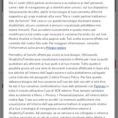
Noi e i nostri
1012
partner archiviamo e accediamo ai dati personali,
come i dati di navigazione gli o identificatori univoci, sul tuo dispositivo.
Selezionando Accetto, abiliti le tecnologie di tracciamento affinché
supportino gli scopi mostrati alla voce "Noi e i nostri partner trattiamo i
Agos Ducato
dati da fornire". Nel caso in cui queste tecnologie dovessero essere
disabilitate, alcuni contenuti e annunci visualizzati potrebbero non
Scade il 13/01
9.3 km
essere rilevanti. Puoi accedere nuovamente a questo menu per
modificare le tue scelte o per revocare il consenso facendo clic sul link
Mostra finalità in fondo alla pagina web. Tali scelte avranno effetto nel
Porta DoveConviene sempre con te!
contesto del nostro Sito web. Per maggiori informazioni, consulta
Puoi trovare le migliori offerte dei negozi vicino a te,
l'Informativa sulla privacy.
Privacy policy
salvarle e creare la tua lista del risparmio, comodamente
dal tuo cellulare.
Permettici di fornirti offerte più vicine ai tuoi bisogni: Utilizzando
Shopfully/Tiendeo puoi visualizzare inserzioni e offerte per i tuoi acquisti
SCARICA L’APP
quotidiani più attinenti ai tuoi gusti e al tuo mondo. Tutto questo è
possibile grazie ad una serie di strumenti e analisi effettuate in base alle
tue attività all'interno dell'applicazione e sulle piattaforme collegate,
come indicato nel paragrafo 2 della Privacy Policy. Per fare questo,
abbiamo bisogno del tuo consenso sull'uso dei dati raccolti a tale fine.
Negozi Agos Ducato a Vertemate con Minoprio
Se dai il tuo consenso condivideremo i tuoi dati personali con
Partners
in
tutto il mondo attraverso l’uso di SDK esterne. Puoi sempre cambiare
idea accedendo a Menu > Privacy > Personalizzazione, all’interno della
nostra App. Cosa succede se accetti: Le inserzioni pubblicitarie che
Via Masia, 55 Como
visualizzerai all'interno dell’app potranno trattare di argomenti relativi
9.3 km
CHIUSO
alla tua cronologia di navigazione su piattaforme esterne a
Shopfully/Tiendeo. Ad esempio, se un servizio a noi collegato ci informa
che hai navigato in un sito di viaggi, potremo mostrarti delle offerte a