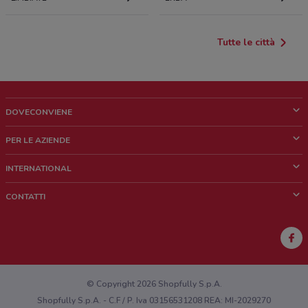
Tutte le città
DOVECONVIENE
Cos'è DoveConviene
PER LE AZIENDE
Chi siamo
Cosa facciamo
INTERNATIONAL
News e media
Richieste commerciali e marketing
Brazil
CONTATTI
Lavora con noi
Mexico
Segnalazione punto vendita
France
Segnalazione Volantino
Australia
Hai un malfunzionamento sul web o sull'app?
New Zealand
© Copyright 2026 Shopfully S.p.A.
Shopfully S.p.A. - C.F / P. Iva 03156531208 REA: MI-2029270