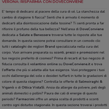
VERONA: RISPARMIA CON DOVECONVIENE
E’ tempo di dedicarsi al piacere della cura di sé. La stanchezza dal
cambio di stagione ti fiacca? Senti che è arrivato il momento di
dedicarti alla disintossicazione dalle tossine? Ti senti pronta a far
rifiorire il profumo della tua bellezza? Nell’area di
DoveConviene
dedicata a
Salute e Benessere
troverai tutte le risposte alle tue
domande. In questa sezione potrai consultare in un comodo clic
tutti i
cataloghi
dei migliori
Brand
specializzata nella cura del
corpo. Vuoi arrivare preparata su
sconti
,
prezzi
e
promozioni
nel
tuo negozio preferito di cosmesi? Prima di recarti al tuo negozio di
fiducia consulta il
volantino online
su
DoveConviene.it
e trova
l’offerta
che più si adatta alle tue esigenze. Vuoi proteggere i tuoi
occhi dall’energia del sole o desideri tuffarti in tutte le gradazioni di
colore di questa stagione? Controlla le offerte di
Salmoiraghi &
Viganò
o di
Ottica VistaSì
. Ansia da allergie da polvere, peli degli
animali domestici o pollini? Paura dei cali di energie di questo
periodo?
Farmacrimi
offre un ampia scelta di prodotti e sconti
contro ogni disturbo stagionale. In questa sezione troverai i prodotti