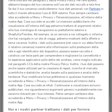
come indicato nel paragrafo 2 della Privacy Policy. Per fare questo,
abbiamo bisogno del tuo consenso sull'uso dei dati raccolti a tale fine.
Se dai il tuo consenso condivideremo i tuoi dati personali con
Partners
in
tutto il mondo attraverso l’uso di SDK esterne. Puoi sempre cambiare
idea accedendo a Menu > Privacy > Personalizzazione, all’interno della
nostra App. Cosa succede se accetti: Le inserzioni pubblicitarie che
-3 GIORNI
visualizzerai all'interno dell’app potranno trattare di argomenti relativi
alla tua cronologia di navigazione su piattaforme esterne a
É Qui Parafarmacie
Club Salute
Shopfully/Tiendeo. Ad esempio, se un servizio a noi collegato ci informa
che hai navigato in un sito di viaggi, potremo mostrarti delle offerte a
Scade lunedì
3.7 km
Scade il 31/08
4.1 km
tema vacanze. Inoltre, i dati sulla posizione (nel caso in cui abbia fornito
il relativo consenso) insieme alle informazioni sulle prestazioni della
rete e agli identificativi del dispositivo, possono essere raccolte e
condivisi con terze parti per comprendere e migliorare la connettività e
le esperienze applicative sulle delle reti wireless, come meglio indicato
nel paragrafo 13.b della nostra Privacy Policy. Inoltre, i tuoi dati possono
anche essere utilizzati per la creazione di report, ricerche di mercato,
scientifiche e statistiche, analisi basate sulla posizione e analisi delle
tendenze. Puoi modificare le tue preferenze in qualsiasi momento
accedendo a Menu > Privacy > Personalizzazione all'interno della
nostra App. Cosa succede se rifiuti: Continuerai a visualizzare annunci
pubblicitari, ma riguarderanno argomenti generici e probabilmente non
saranno rilevanti per i tuoi interessi. Potrai sempre cambiare idea
accedendo a Menu > Privacy > Personalizzazione all'interno della
BENU Farmacia
Naïma
nostra App.
Noi e i nostri partner trattiamo i dati per fornire:
Scade il 08/09
5.1 km
Scade il 30/08
5.2 km