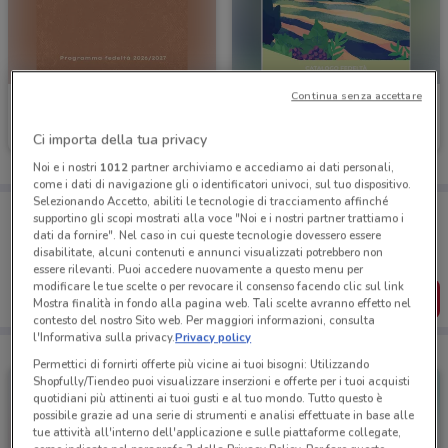
Continua senza accettare
Bottega verde
Bottega verde
Ci importa della tua privacy
Scade il 31/12
3.5 km
Scade il 31/12
3.5 km
Noi e i nostri
1012
partner archiviamo e accediamo ai dati personali,
come i dati di navigazione gli o identificatori univoci, sul tuo dispositivo.
Selezionando Accetto, abiliti le tecnologie di tracciamento affinché
Porta DoveConviene sempre con te!
supportino gli scopi mostrati alla voce "Noi e i nostri partner trattiamo i
Puoi trovare le migliori offerte dei negozi vicino a te,
dati da fornire". Nel caso in cui queste tecnologie dovessero essere
salvarle e creare la tua lista del risparmio, comodamente
disabilitate, alcuni contenuti e annunci visualizzati potrebbero non
dal tuo cellulare.
essere rilevanti. Puoi accedere nuovamente a questo menu per
modificare le tue scelte o per revocare il consenso facendo clic sul link
SCARICA L’APP
Mostra finalità in fondo alla pagina web. Tali scelte avranno effetto nel
contesto del nostro Sito web. Per maggiori informazioni, consulta
l'Informativa sulla privacy.
Privacy policy
Permettici di fornirti offerte più vicine ai tuoi bisogni: Utilizzando
Shopfully/Tiendeo puoi visualizzare inserzioni e offerte per i tuoi acquisti
quotidiani più attinenti ai tuoi gusti e al tuo mondo. Tutto questo è
possibile grazie ad una serie di strumenti e analisi effettuate in base alle
tue attività all'interno dell'applicazione e sulle piattaforme collegate,