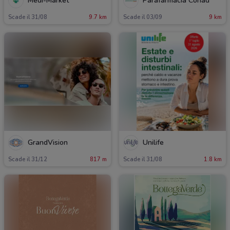
Medi-Market
Parafarmacia Conad
Scade il 31/08
9.7 km
Scade il 03/09
9 km
GrandVision
Unilife
Scade il 31/12
817 m
Scade il 31/08
1.8 km