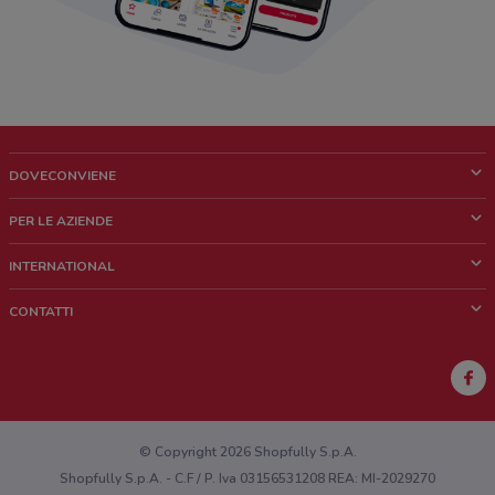
DOVECONVIENE
Cos'è DoveConviene
PER LE AZIENDE
Chi siamo
Cosa facciamo
INTERNATIONAL
News e media
Richieste commerciali e marketing
Brazil
CONTATTI
Lavora con noi
Mexico
Segnalazione punto vendita
France
Segnalazione Volantino
Australia
Hai un malfunzionamento sul web o sull'app?
New Zealand
© Copyright 2026 Shopfully S.p.A.
Shopfully S.p.A. - C.F / P. Iva 03156531208 REA: MI-2029270