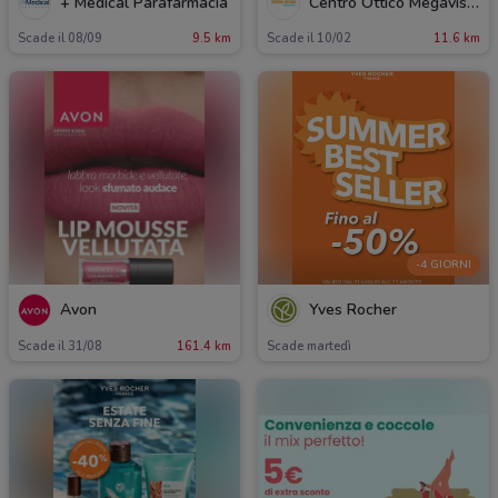
+ Medical Parafarmacia
Centro Ottico Megavision
Scade il 08/09
9.5 km
Scade il 10/02
11.6 km
-4 GIORNI
Avon
Yves Rocher
Scade il 31/08
161.4 km
Scade martedì