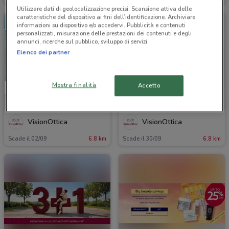
Utilizzare dati di geolocalizzazione precisi. Scansione attiva delle
caratteristiche del dispositivo ai fini dell’identificazione. Archiviare
informazioni su dispositivo e/o accedervi. Pubblicità e contenuti
personalizzati, misurazione delle prestazioni dei contenuti e degli
annunci, ricerche sul pubblico, sviluppo di servizi.
Elenco dei partner
Mostra finalità
Accetto
VisionOttica
VisionOttica
Scade il 02/09
6.8 km
Scade il 30/09
6.8 km