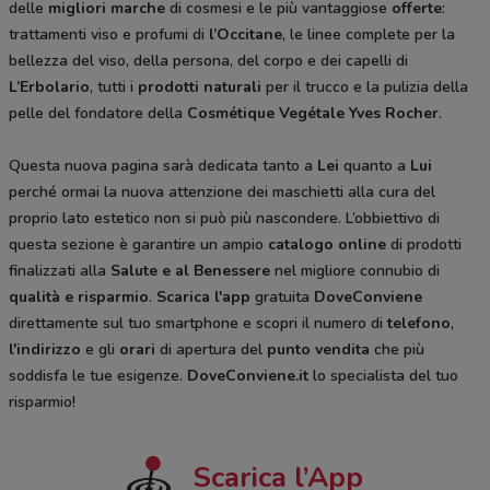
delle
migliori marche
di cosmesi e le più vantaggiose
offerte
:
trattamenti viso e profumi di
l’Occitane
, le linee complete per la
bellezza del viso, della persona, del corpo e dei capelli di
L’Erbolario
, tutti i
prodotti naturali
per il trucco e la pulizia della
pelle del fondatore della
Cosmétique Vegétale
Yves Rocher
.
Questa nuova pagina sarà dedicata tanto a
Lei
quanto a
Lui
perché ormai la nuova attenzione dei maschietti alla cura del
proprio lato estetico non si può più nascondere. L’obbiettivo di
questa sezione è garantire un ampio
catalogo online
di prodotti
finalizzati alla
Salute e al Benessere
nel migliore connubio di
qualità e risparmio
.
Scarica l'app
gratuita
DoveConviene
direttamente sul tuo smartphone e scopri il numero di
telefono
,
l'indirizzo
e gli
orari
di apertura del
punto vendita
che più
soddisfa le tue esigenze.
DoveConviene.it
lo specialista del tuo
risparmio!
Scarica l’App