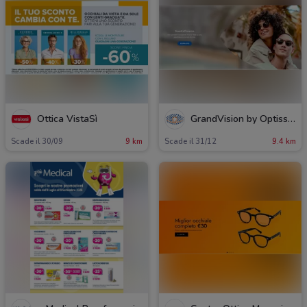
Ottica VistaSì
GrandVision by Optissimo
Scade il 30/09
9 km
Scade il 31/12
9.4 km