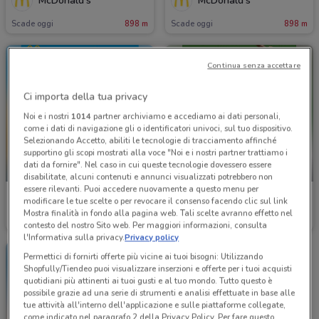
McDonald's
McDonald's
Scade oggi
898 m
Scade oggi
898 m
Continua senza accettare
Ci importa della tua privacy
Noi e i nostri
1014
partner archiviamo e accediamo ai dati personali,
come i dati di navigazione gli o identificatori univoci, sul tuo dispositivo.
Selezionando Accetto, abiliti le tecnologie di tracciamento affinché
supportino gli scopi mostrati alla voce "Noi e i nostri partner trattiamo i
dati da fornire". Nel caso in cui queste tecnologie dovessero essere
SCADE OGGI
-4 GIORNI
disabilitate, alcuni contenuti e annunci visualizzati potrebbero non
essere rilevanti. Puoi accedere nuovamente a questo menu per
McDonald's
Foxy
modificare le tue scelte o per revocare il consenso facendo clic sul link
Mostra finalità in fondo alla pagina web. Tali scelte avranno effetto nel
Scade oggi
898 m
Scade giovedì
1.7 km
contesto del nostro Sito web. Per maggiori informazioni, consulta
l'Informativa sulla privacy.
Privacy policy
Permettici di fornirti offerte più vicine ai tuoi bisogni: Utilizzando
Shopfully/Tiendeo puoi visualizzare inserzioni e offerte per i tuoi acquisti
quotidiani più attinenti ai tuoi gusti e al tuo mondo. Tutto questo è
possibile grazie ad una serie di strumenti e analisi effettuate in base alle
tue attività all'interno dell'applicazione e sulle piattaforme collegate,
come indicato nel paragrafo 2 della Privacy Policy. Per fare questo,