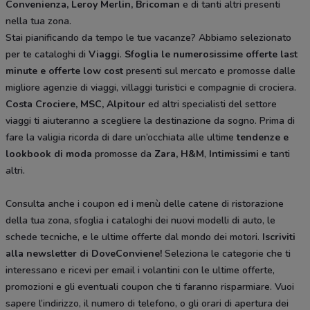
Convenienza, Leroy Merlin, Bricoman
e di tanti altri presenti
nella tua zona.
Stai pianificando da tempo le tue vacanze? Abbiamo selezionato
per te cataloghi di
Viaggi
.
Sfoglia le numerosissime offerte last
minute e offerte low cost
presenti sul mercato e promosse dalle
migliore agenzie di viaggi, villaggi turistici e compagnie di crociera.
Costa Crociere, MSC, Alpitour
ed altri specialisti del settore
viaggi ti aiuteranno a scegliere la destinazione da sogno. Prima di
fare la valigia ricorda di dare un’occhiata alle ultime
tendenze e
lookbook di moda
promosse da
Zara, H&M
,
Intimissimi
e tanti
altri.
Consulta anche i coupon ed i menù delle catene di ristorazione
della tua zona, sfoglia i cataloghi dei nuovi modelli di auto, le
schede tecniche, e le ultime offerte dal mondo dei motori.
Iscriviti
alla newsletter di DoveConviene
!
Seleziona le categorie che ti
interessano e ricevi per email i volantini con le ultime offerte,
promozioni e gli eventuali coupon che ti faranno risparmiare. Vuoi
sapere l’indirizzo, il numero di telefono, o gli orari di apertura dei