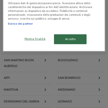
LOACKER
Utilizzare dati di geolocalizzazione precisi. Scansione attiva delle
caratteristiche del dispositivo ai fini dell’identificazione. Archiviare
informazioni su dispositivo e/o accedervi. Pubblicità e contenuti
personalizzati, misurazione delle prestazioni dei contenuti e degli
Tutti i negozi
annunci, ricerche sul pubblico, sviluppo di servizi.
Elenco dei partner
Volantini e offerte intorno a Verona
Mostra finalità
Accetto
VERONA
SAN GIOVANNI LUPATOTO
SAN MARTINO BUON
BUSSOLENGO
ALBERGO
AFFI
SAN BONIFACIO
MANTOVA
ARZIGNANO
DESENZANO DEL GARDA
LEGNAGO