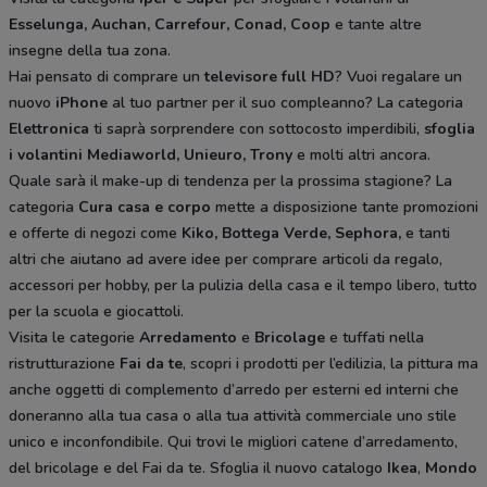
Esselunga, Auchan, Carrefour, Conad, Coop
e tante altre
insegne della tua zona.
Hai pensato di comprare un
televisore full HD
? Vuoi regalare un
nuovo
iPhone
al tuo partner per il suo compleanno? La categoria
Elettronica
ti saprà sorprendere con sottocosto imperdibili,
sfoglia
i volantini
Mediaworld, Unieuro, Trony
e molti altri ancora.
Quale sarà il make-up di tendenza per la prossima stagione? La
categoria
Cura casa e corpo
mette a disposizione tante promozioni
e offerte di negozi come
Kiko, Bottega Verde, Sephora,
e tanti
altri che aiutano ad avere idee
per comprare articoli da regalo,
accessori per hobby, per la pulizia della casa e il tempo libero, tutto
per la scuola e giocattoli.
Visita le categorie
Arredamento
e
Bricolage
e tuffati nella
ristrutturazione
Fai da te
, scopri i prodotti per l’edilizia, la pittura ma
anche oggetti di complemento d’arredo per esterni ed interni che
doneranno alla tua casa o alla tua attività commerciale uno stile
unico e inconfondibile. Qui trovi le migliori catene d’arredamento,
del bricolage e del Fai da te. Sfoglia il nuovo catalogo
Ikea
,
Mondo