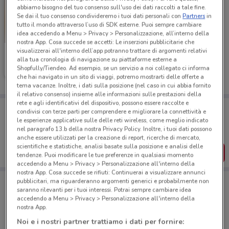
abbiamo bisogno del tuo consenso sull'uso dei dati raccolti a tale fine.
Se dai il tuo consenso condivideremo i tuoi dati personali con
Partners
in
tutto il mondo attraverso l’uso di SDK esterne. Puoi sempre cambiare
idea accedendo a Menu > Privacy > Personalizzazione, all’interno della
nostra App. Cosa succede se accetti: Le inserzioni pubblicitarie che
visualizzerai all'interno dell’app potranno trattare di argomenti relativi
Ferrarelle
alla tua cronologia di navigazione su piattaforme esterne a
Shopfully/Tiendeo. Ad esempio, se un servizio a noi collegato ci informa
Scade il 16/08
4.5 km
che hai navigato in un sito di viaggi, potremo mostrarti delle offerte a
tema vacanze. Inoltre, i dati sulla posizione (nel caso in cui abbia fornito
il relativo consenso) insieme alle informazioni sulle prestazioni della
rete e agli identificativi del dispositivo, possono essere raccolte e
Porta DoveConviene sempre con te!
condivisi con terze parti per comprendere e migliorare la connettività e
Puoi trovare le migliori offerte dei negozi vicino a te,
le esperienze applicative sulle delle reti wireless, come meglio indicato
salvarle e creare la tua lista del risparmio, comodamente
nel paragrafo 13.b della nostra Privacy Policy. Inoltre, i tuoi dati possono
dal tuo cellulare.
anche essere utilizzati per la creazione di report, ricerche di mercato,
scientifiche e statistiche, analisi basate sulla posizione e analisi delle
SCARICA L’APP
tendenze. Puoi modificare le tue preferenze in qualsiasi momento
accedendo a Menu > Privacy > Personalizzazione all'interno della
nostra App. Cosa succede se rifiuti: Continuerai a visualizzare annunci
pubblicitari, ma riguarderanno argomenti generici e probabilmente non
saranno rilevanti per i tuoi interessi. Potrai sempre cambiare idea
accedendo a Menu > Privacy > Personalizzazione all'interno della
Negozi di Novità a Verona
nostra App.
Noi e i nostri partner trattiamo i dati per fornire: