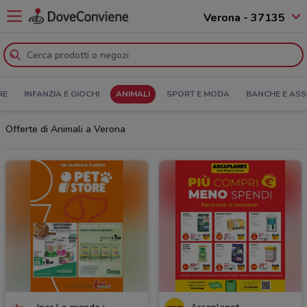
Verona - 37135
RE
INFANZIA E GIOCHI
ANIMALI
SPORT E MODA
BANCHE E ASS
Offerte di Animali a Verona