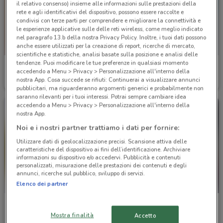
il relativo consenso) insieme alle informazioni sulle prestazioni della
rete e agli identificativi del dispositivo, possono essere raccolte e
condivisi con terze parti per comprendere e migliorare la connettività e
le esperienze applicative sulle delle reti wireless, come meglio indicato
nel paragrafo 13.b della nostra Privacy Policy. Inoltre, i tuoi dati possono
anche essere utilizzati per la creazione di report, ricerche di mercato,
scientifiche e statistiche, analisi basate sulla posizione e analisi delle
tendenze. Puoi modificare le tue preferenze in qualsiasi momento
Ferplast
Flover
accedendo a Menu > Privacy > Personalizzazione all'interno della
nostra App. Cosa succede se rifiuti: Continuerai a visualizzare annunci
Scade il 31/12
2.1 km
Scade il 16/08
3.5 km
pubblicitari, ma riguarderanno argomenti generici e probabilmente non
saranno rilevanti per i tuoi interessi. Potrai sempre cambiare idea
accedendo a Menu > Privacy > Personalizzazione all'interno della
nostra App.
Noi e i nostri partner trattiamo i dati per fornire:
Utilizzare dati di geolocalizzazione precisi. Scansione attiva delle
caratteristiche del dispositivo ai fini dell’identificazione. Archiviare
informazioni su dispositivo e/o accedervi. Pubblicità e contenuti
personalizzati, misurazione delle prestazioni dei contenuti e degli
annunci, ricerche sul pubblico, sviluppo di servizi.
Elenco dei partner
Eurospesa
Naturalandia
Mostra finalità
Accetto
Scade mercoledì
5.1 km
Scade il 31/08
9.8 km