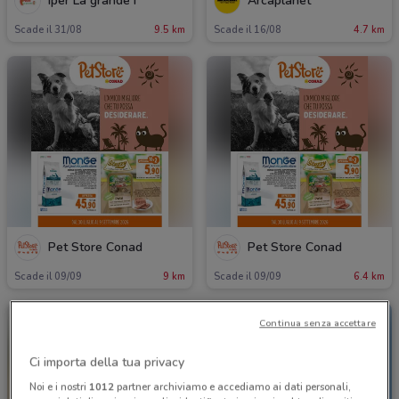
Iper La grande i
Arcaplanet
Scade il 31/08
9.5 km
Scade il 16/08
4.7 km
Pet Store Conad
Pet Store Conad
Scade il 09/09
9 km
Scade il 09/09
6.4 km
Continua senza accettare
Ci importa della tua privacy
Noi e i nostri
1012
partner archiviamo e accediamo ai dati personali,