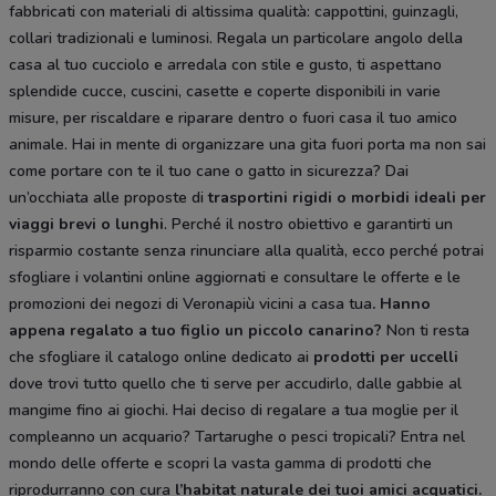
fabbricati con materiali di altissima qualità: cappottini, guinzagli,
collari tradizionali e luminosi. Regala un particolare angolo della
casa al tuo cucciolo e arredala con stile e gusto, ti aspettano
splendide cucce, cuscini, casette e coperte disponibili in varie
misure, per riscaldare e riparare dentro o fuori casa il tuo amico
animale. Hai in mente di organizzare una gita fuori porta ma non sai
come portare con te il tuo cane o gatto in sicurezza? Dai
un’occhiata alle proposte di
trasportini rigidi
o morbidi ideali per
viaggi brevi o lunghi
. Perché il nostro obiettivo e garantirti un
risparmio costante senza rinunciare alla qualità, ecco perché potrai
sfogliare i volantini online aggiornati e consultare le offerte e le
promozioni dei negozi di Veronapiù vicini a casa tua
. Hanno
appena regalato a tuo figlio un piccolo canarino?
Non ti resta
che sfogliare il catalogo online dedicato ai
prodotti per uccelli
dove trovi tutto quello che ti serve per accudirlo, dalle gabbie al
mangime fino ai giochi. Hai deciso di regalare a tua moglie per il
compleanno un acquario? Tartarughe o pesci tropicali? Entra nel
mondo delle offerte e scopri la vasta gamma di prodotti che
riprodurranno con cura
l’habitat naturale dei tuoi amici acquatici.