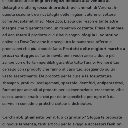
e i sottocosto dei
migliori negozi dedicati alla vendita al
dettaglio e all’ingrosso di prodotti per animali
di Verona . In
questa sezione trovi i cataloghi delle migliori catene di settore
come Arcaplanet, Imac, Maxi Zoo, L’Isola dei Tesori e tante altre
insegne che ti garantiscono un risparmio costante. Prima di andare
ad acquistare il prodotto di cui hai bisogno,
sfoglia il
volantino
online su DoveConviene.it e scegli tra le numerose offerte e
promozioni che più ti soddisfano
. Prodotti delle migliori marche a
prezzi vantaggiosi.
Tante novità per i vostri amici a due o più
zampe con offerte imperdibili garantite tutto l’anno. Riempi il tuo
carrello con i prodotti che fanno al caso tuo, scegliendo su un
vasto assortimento. Da prodotti per la cura e la toelettatura,
shampoo, profumi, asciugamani, spazzole, dentifrici, antiparassitari,
farmaci per animali; ai prodotti per l’alimentazione, crocchette, cibo
secco, umido, snack e cibi per diete specifiche per ogni età da
servire in comode e pratiche ciotole e distributori.
Cerchi abbigliamento per il tuo cagnolino?
Sfoglia le proposte
di nuova tendenza, tanti articoli per lo svago e
accessori fashion