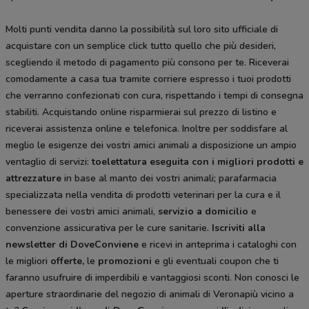
Molti punti vendita danno la possibilità sul loro sito ufficiale di
acquistare con un semplice click tutto quello che più desideri,
scegliendo il metodo di pagamento più consono per te. Riceverai
comodamente a casa tua tramite corriere espresso i tuoi prodotti
che verranno confezionati con cura, rispettando i tempi di consegna
stabiliti. Acquistando online risparmierai sul prezzo di listino e
riceverai assistenza online e telefonica. Inoltre per soddisfare al
meglio le esigenze dei vostri amici animali a disposizione un ampio
ventaglio di servizi:
toelettatura eseguita con i migliori prodotti e
attrezzature
in base al manto dei vostri animali; parafarmacia
specializzata nella vendita di prodotti veterinari per la cura e il
benessere dei vostri amici animali,
servizio a domicilio
e
convenzione assicurativa per le cure sanitarie.
Iscriviti alla
newsletter di DoveConviene
e ricevi in anteprima i cataloghi con
le migliori
offerte,
le
promozioni
e gli eventuali coupon che ti
faranno usufruire di imperdibili e vantaggiosi sconti. Non conosci le
aperture straordinarie del negozio di animali di Veronapiù vicino a