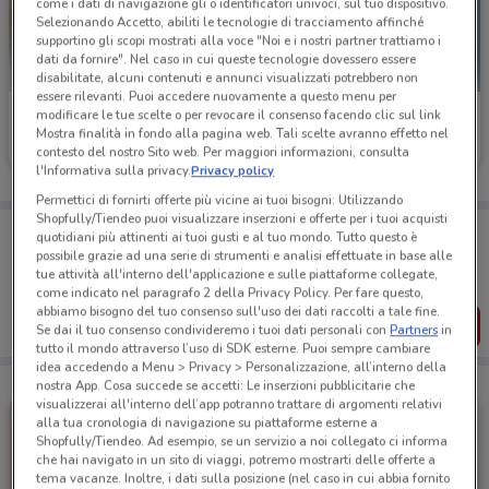
come i dati di navigazione gli o identificatori univoci, sul tuo dispositivo.
Selezionando Accetto, abiliti le tecnologie di tracciamento affinché
supportino gli scopi mostrati alla voce "Noi e i nostri partner trattiamo i
dati da fornire". Nel caso in cui queste tecnologie dovessero essere
disabilitate, alcuni contenuti e annunci visualizzati potrebbero non
essere rilevanti. Puoi accedere nuovamente a questo menu per
Ferplast
Ferplast
modificare le tue scelte o per revocare il consenso facendo clic sul link
Mostra finalità in fondo alla pagina web. Tali scelte avranno effetto nel
contesto del nostro Sito web. Per maggiori informazioni, consulta
Scade il 31/12
2.1 km
Scade il 31/12
2.1 km
l'Informativa sulla privacy.
Privacy policy
Permettici di fornirti offerte più vicine ai tuoi bisogni: Utilizzando
Shopfully/Tiendeo puoi visualizzare inserzioni e offerte per i tuoi acquisti
Porta DoveConviene sempre con te!
quotidiani più attinenti ai tuoi gusti e al tuo mondo. Tutto questo è
Puoi trovare le migliori offerte dei negozi vicino a te,
possibile grazie ad una serie di strumenti e analisi effettuate in base alle
salvarle e creare la tua lista del risparmio, comodamente
tue attività all'interno dell'applicazione e sulle piattaforme collegate,
dal tuo cellulare.
come indicato nel paragrafo 2 della Privacy Policy. Per fare questo,
abbiamo bisogno del tuo consenso sull'uso dei dati raccolti a tale fine.
SCARICA L’APP
Se dai il tuo consenso condivideremo i tuoi dati personali con
Partners
in
tutto il mondo attraverso l’uso di SDK esterne. Puoi sempre cambiare
idea accedendo a Menu > Privacy > Personalizzazione, all’interno della
nostra App. Cosa succede se accetti: Le inserzioni pubblicitarie che
visualizzerai all'interno dell’app potranno trattare di argomenti relativi
alla tua cronologia di navigazione su piattaforme esterne a
Shopfully/Tiendeo. Ad esempio, se un servizio a noi collegato ci informa
che hai navigato in un sito di viaggi, potremo mostrarti delle offerte a
tema vacanze. Inoltre, i dati sulla posizione (nel caso in cui abbia fornito