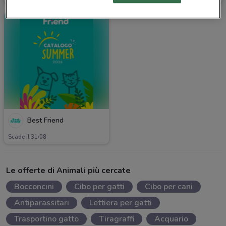
Best Friend
Scade il 31/08
Le offerte di Animali più cercate
Bocconcini
Cibo per gatti
Cibo per cani
Antiparassitari
Lettiera per gatti
Trasportino gatto
Tiragraffi
Acquario