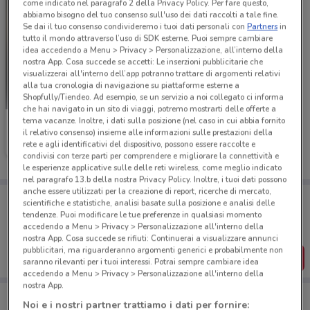
come indicato nel paragrafo 2 della Privacy Policy. Per fare questo,
abbiamo bisogno del tuo consenso sull'uso dei dati raccolti a tale fine.
Se dai il tuo consenso condivideremo i tuoi dati personali con
Partners
in
tutto il mondo attraverso l’uso di SDK esterne. Puoi sempre cambiare
idea accedendo a Menu > Privacy > Personalizzazione, all’interno della
nostra App. Cosa succede se accetti: Le inserzioni pubblicitarie che
visualizzerai all'interno dell’app potranno trattare di argomenti relativi
alla tua cronologia di navigazione su piattaforme esterne a
Shopfully/Tiendeo. Ad esempio, se un servizio a noi collegato ci informa
che hai navigato in un sito di viaggi, potremo mostrarti delle offerte a
tema vacanze. Inoltre, i dati sulla posizione (nel caso in cui abbia fornito
Bluvacanze
il relativo consenso) insieme alle informazioni sulle prestazioni della
rete e agli identificativi del dispositivo, possono essere raccolte e
Scade il 28/09
11.9 km
condivisi con terze parti per comprendere e migliorare la connettività e
le esperienze applicative sulle delle reti wireless, come meglio indicato
nel paragrafo 13.b della nostra Privacy Policy. Inoltre, i tuoi dati possono
anche essere utilizzati per la creazione di report, ricerche di mercato,
Porta DoveConviene sempre con te!
scientifiche e statistiche, analisi basate sulla posizione e analisi delle
Puoi trovare le migliori offerte dei negozi vicino a te,
tendenze. Puoi modificare le tue preferenze in qualsiasi momento
salvarle e creare la tua lista del risparmio, comodamente
accedendo a Menu > Privacy > Personalizzazione all'interno della
dal tuo cellulare.
nostra App. Cosa succede se rifiuti: Continuerai a visualizzare annunci
pubblicitari, ma riguarderanno argomenti generici e probabilmente non
SCARICA L’APP
saranno rilevanti per i tuoi interessi. Potrai sempre cambiare idea
accedendo a Menu > Privacy > Personalizzazione all'interno della
nostra App.
Noi e i nostri partner trattiamo i dati per fornire: