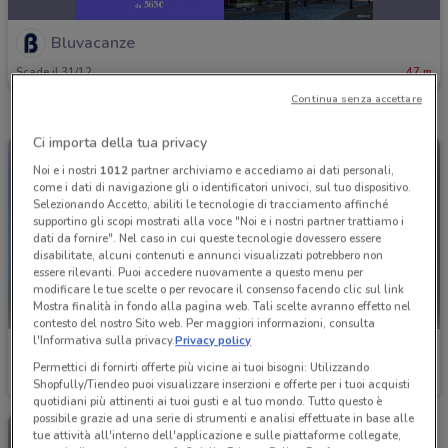
Bluvacanze
Scade il 31/12
47 m
Continua senza accettare
Ci importa della tua privacy
Noi e i nostri
1012
partner archiviamo e accediamo ai dati personali,
come i dati di navigazione gli o identificatori univoci, sul tuo dispositivo.
Selezionando Accetto, abiliti le tecnologie di tracciamento affinché
supportino gli scopi mostrati alla voce "Noi e i nostri partner trattiamo i
dati da fornire". Nel caso in cui queste tecnologie dovessero essere
disabilitate, alcuni contenuti e annunci visualizzati potrebbero non
essere rilevanti. Puoi accedere nuovamente a questo menu per
modificare le tue scelte o per revocare il consenso facendo clic sul link
Mostra finalità in fondo alla pagina web. Tali scelte avranno effetto nel
contesto del nostro Sito web. Per maggiori informazioni, consulta
l'Informativa sulla privacy.
Privacy policy
Bluvacanze
Bluvacanze
Permettici di fornirti offerte più vicine ai tuoi bisogni: Utilizzando
Shopfully/Tiendeo puoi visualizzare inserzioni e offerte per i tuoi acquisti
Scade il 31/08
47 m
Scade il 31/12
47 m
quotidiani più attinenti ai tuoi gusti e al tuo mondo. Tutto questo è
possibile grazie ad una serie di strumenti e analisi effettuate in base alle
tue attività all'interno dell'applicazione e sulle piattaforme collegate,