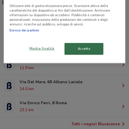
Negozi Bluvacanze a Velletri
Utilizzare dati di geolocalizzazione precisi. Scansione attiva delle
caratteristiche del dispositivo ai fini dell’identificazione. Archiviare
informazioni su dispositivo e/o accedervi. Pubblicità e contenuti
Via Paolina, 1/3 Velletri
personalizzati, misurazione delle prestazioni dei contenuti e degli
annunci, ricerche sul pubblico, sviluppo di servizi.
47 m
Elenco dei partner
Piazza delle Fosse Ardeatine, 2 Genzano Di Roma
7.4 km
Mostra finalità
Accetto
Piazza Michelangelo, 8 Cisterna Di Latina
11.9 km
Via Del Mare, 68 Albano Laziale
14.5 km
Via Enrico Ferri, 8 Roma
23.1 km
Tutti i negozi Bluvacanze