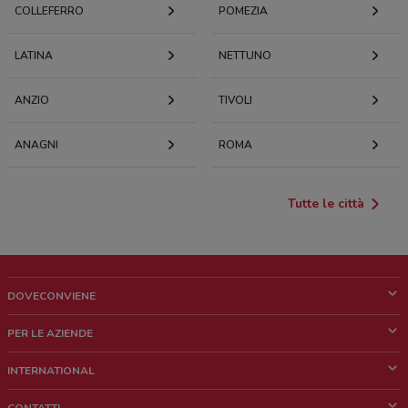
COLLEFERRO
POMEZIA
LATINA
NETTUNO
ANZIO
TIVOLI
ANAGNI
ROMA
Tutte le città
DOVECONVIENE
Cos'è DoveConviene
PER LE AZIENDE
Chi siamo
Cosa facciamo
INTERNATIONAL
News e media
Richieste commerciali e marketing
Brazil
CONTATTI