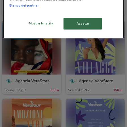
Agenzia VeraStore
Agenzia VeraStore
Elenco dei partner
Scade il 15/12
358 m
Scade il 15/12
358 m
Mostra finalità
Accetto
Agenzia VeraStore
Agenzia VeraStore
Scade il 15/12
358 m
Scade il 15/12
358 m