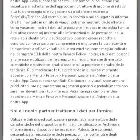
nostra App. Cosa succede se accetti: Le inserzioni pubblicitarie che
visualizzerai all'interno dell’app potranno trattare di argomenti relativi
alla tua cronologia di navigazione su piattaforme esterne a
Shopfully/Tiendeo. Ad esempio, se un servizio a noi collegato ci informa
che hai navigato in un sito di viaggi, potremo mostrarti delle offerte a
tema vacanze. Inoltre, i dati sulla posizione (nel caso in cui abbia fornito
il relativo consenso) insieme alle informazioni sulle prestazioni della
rete e agli identificativi del dispositivo, possono essere raccolte e
condivisi con terze parti per comprendere e migliorare la connettività e
le esperienze applicative sulle delle reti wireless, come meglio indicato
nel paragrafo 13.b della nostra Privacy Policy. Inoltre, i tuoi dati possono
Agenzia VeraStore
Agenzia VeraStore
anche essere utilizzati per la creazione di report, ricerche di mercato,
scientifiche e statistiche, analisi basate sulla posizione e analisi delle
Scade il 15/12
358 m
Scade il 15/12
358 m
tendenze. Puoi modificare le tue preferenze in qualsiasi momento
accedendo a Menu > Privacy > Personalizzazione all'interno della
nostra App. Cosa succede se rifiuti: Continuerai a visualizzare annunci
pubblicitari, ma riguarderanno argomenti generici e probabilmente non
saranno rilevanti per i tuoi interessi. Potrai sempre cambiare idea
accedendo a Menu > Privacy > Personalizzazione all'interno della
nostra App.
Noi e i nostri partner trattiamo i dati per fornire:
Utilizzare dati di geolocalizzazione precisi. Scansione attiva delle
caratteristiche del dispositivo ai fini dell’identificazione. Archiviare
informazioni su dispositivo e/o accedervi. Pubblicità e contenuti
personalizzati, misurazione delle prestazioni dei contenuti e degli
annunci, ricerche sul pubblico, sviluppo di servizi.