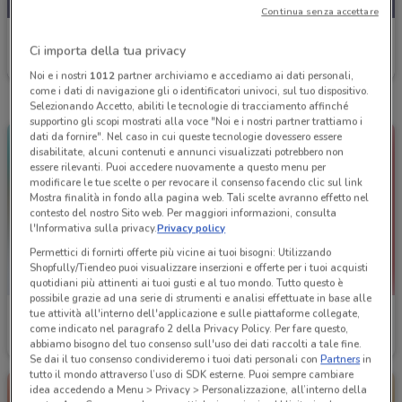
Continua senza accettare
Agenzia VeraStore
Ci importa della tua privacy
Scade il 30/11
358 m
Noi e i nostri
1012
partner archiviamo e accediamo ai dati personali,
come i dati di navigazione gli o identificatori univoci, sul tuo dispositivo.
Selezionando Accetto, abiliti le tecnologie di tracciamento affinché
supportino gli scopi mostrati alla voce "Noi e i nostri partner trattiamo i
dati da fornire". Nel caso in cui queste tecnologie dovessero essere
disabilitate, alcuni contenuti e annunci visualizzati potrebbero non
essere rilevanti. Puoi accedere nuovamente a questo menu per
modificare le tue scelte o per revocare il consenso facendo clic sul link
Mostra finalità in fondo alla pagina web. Tali scelte avranno effetto nel
contesto del nostro Sito web. Per maggiori informazioni, consulta
l'Informativa sulla privacy.
Privacy policy
Permettici di fornirti offerte più vicine ai tuoi bisogni: Utilizzando
Shopfully/Tiendeo puoi visualizzare inserzioni e offerte per i tuoi acquisti
quotidiani più attinenti ai tuoi gusti e al tuo mondo. Tutto questo è
possibile grazie ad una serie di strumenti e analisi effettuate in base alle
tue attività all'interno dell'applicazione e sulle piattaforme collegate,
Agenzia VeraStore
Agenzia VeraStore
come indicato nel paragrafo 2 della Privacy Policy. Per fare questo,
abbiamo bisogno del tuo consenso sull'uso dei dati raccolti a tale fine.
Scade il 15/12
358 m
Scade il 15/12
358 m
Se dai il tuo consenso condivideremo i tuoi dati personali con
Partners
in
tutto il mondo attraverso l’uso di SDK esterne. Puoi sempre cambiare
idea accedendo a Menu > Privacy > Personalizzazione, all’interno della