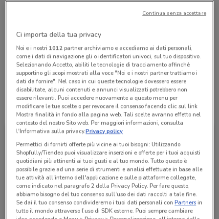
chiamando il negozio.
Continua senza accettare
Chiama il negozio
Ci importa della tua privacy
Lunedì
Martedì
Mercoledì
Giovedì
n.d.
n.d.
n.d.
n.d.
Noi e i nostri
1012
partner archiviamo e accediamo ai dati personali,
Venerdì
n.d.
come i dati di navigazione gli o identificatori univoci, sul tuo dispositivo.
Sabato
Domenica
n.d.
n.d.
Selezionando Accetto, abiliti le tecnologie di tracciamento affinché
06 96873288
supportino gli scopi mostrati alla voce "Noi e i nostri partner trattiamo i
dati da fornire". Nel caso in cui queste tecnologie dovessero essere
disabilitate, alcuni contenuti e annunci visualizzati potrebbero non
essere rilevanti. Puoi accedere nuovamente a questo menu per
modificare le tue scelte o per revocare il consenso facendo clic sul link
Tutte le promozioni di questo negozio
Mostra finalità in fondo alla pagina web. Tali scelte avranno effetto nel
contesto del nostro Sito web. Per maggiori informazioni, consulta
l'Informativa sulla privacy.
Privacy policy
Permettici di fornirti offerte più vicine ai tuoi bisogni: Utilizzando
Shopfully/Tiendeo puoi visualizzare inserzioni e offerte per i tuoi acquisti
quotidiani più attinenti ai tuoi gusti e al tuo mondo. Tutto questo è
possibile grazie ad una serie di strumenti e analisi effettuate in base alle
tue attività all'interno dell'applicazione e sulle piattaforme collegate,
come indicato nel paragrafo 2 della Privacy Policy. Per fare questo,
abbiamo bisogno del tuo consenso sull'uso dei dati raccolti a tale fine.
Se dai il tuo consenso condivideremo i tuoi dati personali con
Partners
in
tutto il mondo attraverso l’uso di SDK esterne. Puoi sempre cambiare