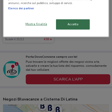
annunci, ricerche sul pubblico, sviluppo di servizi.
Elenco dei partner
Mostra finalità
Accetto
Bluvacanze
Scade il 31/12
438 m
Porta DoveConviene sempre con te!
Puoi trovare le migliori offerte dei negozi vicino a te,
salvarle e creare la tua lista del risparmio, comodamente
dal tuo cellulare.
SCARICA L’APP
Negozi Bluvacanze a Cisterna Di Latina