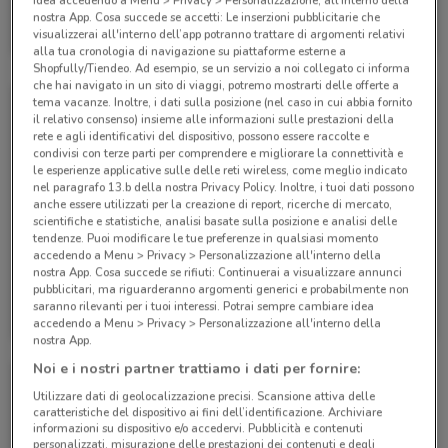
idea accedendo a Menu > Privacy > Personalizzazione, all’interno della
Bluvacanze
nostra App. Cosa succede se accetti: Le inserzioni pubblicitarie che
visualizzerai all'interno dell’app potranno trattare di argomenti relativi
Scade il 28/09
438 m
alla tua cronologia di navigazione su piattaforme esterne a
Shopfully/Tiendeo. Ad esempio, se un servizio a noi collegato ci informa
che hai navigato in un sito di viaggi, potremo mostrarti delle offerte a
tema vacanze. Inoltre, i dati sulla posizione (nel caso in cui abbia fornito
il relativo consenso) insieme alle informazioni sulle prestazioni della
rete e agli identificativi del dispositivo, possono essere raccolte e
condivisi con terze parti per comprendere e migliorare la connettività e
le esperienze applicative sulle delle reti wireless, come meglio indicato
nel paragrafo 13.b della nostra Privacy Policy. Inoltre, i tuoi dati possono
anche essere utilizzati per la creazione di report, ricerche di mercato,
scientifiche e statistiche, analisi basate sulla posizione e analisi delle
tendenze. Puoi modificare le tue preferenze in qualsiasi momento
accedendo a Menu > Privacy > Personalizzazione all'interno della
nostra App. Cosa succede se rifiuti: Continuerai a visualizzare annunci
pubblicitari, ma riguarderanno argomenti generici e probabilmente non
Bluvacanze
Bluvacanze
saranno rilevanti per i tuoi interessi. Potrai sempre cambiare idea
accedendo a Menu > Privacy > Personalizzazione all'interno della
Scade il 31/12
438 m
Scade il 31/08
438 m
nostra App.
Noi e i nostri partner trattiamo i dati per fornire:
Utilizzare dati di geolocalizzazione precisi. Scansione attiva delle
caratteristiche del dispositivo ai fini dell’identificazione. Archiviare
informazioni su dispositivo e/o accedervi. Pubblicità e contenuti
personalizzati, misurazione delle prestazioni dei contenuti e degli