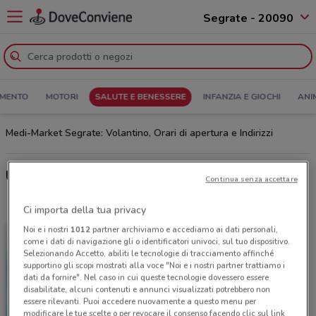
Segrate - 20090
MENTO
MOTORI
SALUTE E BENESSERE
INFANZIA E GIOCHI
ANI
Medi-Market Segrate: Volantino, Orari di apertura e Indirizzi
Ultime offerte del volantino Medi-Market
Continua senza accettare
Ci importa della tua privacy
Noi e i nostri
1012
partner archiviamo e accediamo ai dati personali,
come i dati di navigazione gli o identificatori univoci, sul tuo dispositivo.
Selezionando Accetto, abiliti le tecnologie di tracciamento affinché
supportino gli scopi mostrati alla voce "Noi e i nostri partner trattiamo i
dati da fornire". Nel caso in cui queste tecnologie dovessero essere
disabilitate, alcuni contenuti e annunci visualizzati potrebbero non
essere rilevanti. Puoi accedere nuovamente a questo menu per
modificare le tue scelte o per revocare il consenso facendo clic sul link