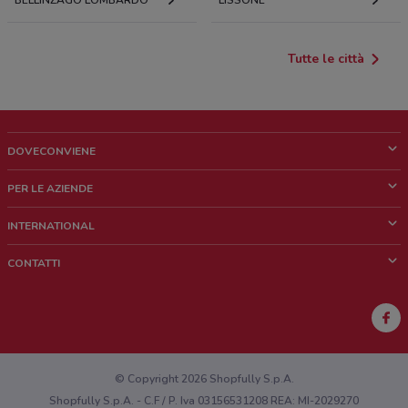
BELLINZAGO LOMBARDO
LISSONE
Tutte le città
DOVECONVIENE
Cos'è DoveConviene
PER LE AZIENDE
Chi siamo
Cosa facciamo
INTERNATIONAL
News e media
Richieste commerciali e marketing
Brazil
CONTATTI
Lavora con noi
Mexico
Segnalazione punto vendita
France
Segnalazione Volantino
Australia
Hai un malfunzionamento sul web o sull'app?
New Zealand
© Copyright 2026 Shopfully S.p.A.
Shopfully S.p.A. - C.F / P. Iva 03156531208 REA: MI-2029270