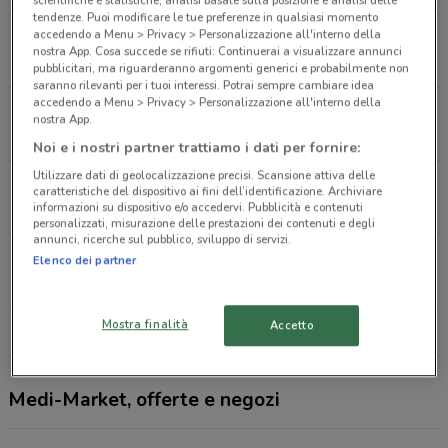
scientifiche e statistiche, analisi basate sulla posizione e analisi delle
tendenze. Puoi modificare le tue preferenze in qualsiasi momento
accedendo a Menu > Privacy > Personalizzazione all'interno della
Corso Buenos Aires, 10 Milano
nostra App. Cosa succede se rifiuti: Continuerai a visualizzare annunci
7.2 km
pubblicitari, ma riguarderanno argomenti generici e probabilmente non
saranno rilevanti per i tuoi interessi. Potrai sempre cambiare idea
accedendo a Menu > Privacy > Personalizzazione all'interno della
Corso Ventidue Marzo, 5 Milano
nostra App.
7.8 km
Noi e i nostri partner trattiamo i dati per fornire:
Utilizzare dati di geolocalizzazione precisi. Scansione attiva delle
Corso Garibaldi 49 Milano
caratteristiche del dispositivo ai fini dell’identificazione. Archiviare
8.9 km
CHIUSO
informazioni su dispositivo e/o accedervi. Pubblicità e contenuti
personalizzati, misurazione delle prestazioni dei contenuti e degli
annunci, ricerche sul pubblico, sviluppo di servizi.
Via Italia, 39 Monza
Elenco dei partner
9 km
Mostra finalità
Accetto
Tutti i negozi Medi-Market
Medi-Market, offerte e negozi