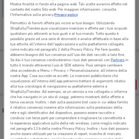
Mostra finalità in fondo alla pagina web. Tali scelte avranno effetto nel
contesto del nostro Sito web. Per maggiori informazioni, consulta
l'Informativa sulla privacy.
Privacy policy
Permettici di fornirti offerte più vicine ai tuoi bisogni: Utilizzando
Medi-Market
Shopfully/Tiendeo puoi visualizzare inserzioni e offerte per i tuoi acquisti
quotidiani più attinenti ai tuoi gusti e al tuo mondo. Tutto questo è
Scade il 31/08
6.9 km
possibile grazie ad una serie di strumenti e analisi effettuate in base alle
tue attività all'interno dell'applicazione e sulle piattaforme collegate,
come indicato nel paragrafo 2 della Privacy Policy. Per fare questo,
abbiamo bisogno del tuo consenso sull'uso dei dati raccolti a tale fine.
Porta DoveConviene sempre con te!
Se dai il tuo consenso condivideremo i tuoi dati personali con
Partners
in
Puoi trovare le migliori offerte dei negozi vicino a te,
tutto il mondo attraverso l’uso di SDK esterne. Puoi sempre cambiare
salvarle e creare la tua lista del risparmio, comodamente
idea accedendo a Menu > Privacy > Personalizzazione, all’interno della
dal tuo cellulare.
nostra App. Cosa succede se accetti: Le inserzioni pubblicitarie che
visualizzerai all'interno dell’app potranno trattare di argomenti relativi
SCARICA L’APP
alla tua cronologia di navigazione su piattaforme esterne a
Shopfully/Tiendeo. Ad esempio, se un servizio a noi collegato ci informa
che hai navigato in un sito di viaggi, potremo mostrarti delle offerte a
tema vacanze. Inoltre, i dati sulla posizione (nel caso in cui abbia fornito
il relativo consenso) insieme alle informazioni sulle prestazioni della
Negozi Medi-Market a Segrate
rete e agli identificativi del dispositivo, possono essere raccolte e
condivisi con terze parti per comprendere e migliorare la connettività e
le esperienze applicative sulle delle reti wireless, come meglio indicato
Corso Buenos Aires, 25 Milano
nel paragrafo 13.b della nostra Privacy Policy. Inoltre, i tuoi dati possono
anche essere utilizzati per la creazione di report, ricerche di mercato,
6.9 km
CHIUSO