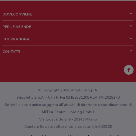
DOVECONVIENE
Cos'è DoveConviene
PER LE AZIENDE
Chi siamo
Cosa facciamo
INTERNATIONAL
News e media
Richieste commerciali e marketing
Brazil
CONTATTI
Lavora con noi
Mexico
Segnalazione punto vendita
France
Segnalazione Volantino
Australia
Hai un malfunzionamento sul web o sull'app?
New Zealand
© Copyright 2026 Shopfully S.p.A.
Shopfully S.p.A. - C.F / P. Iva 03156531208 REA: MI-2029270
Società a socio unico soggetta all’attività di direzione e coordinamento di
MEDIA Central Holding GmbH
Via Giosuè Borsi 9 - 20143 Milano
Capitale Sociale sottoscritto e versato: € 50.000,00