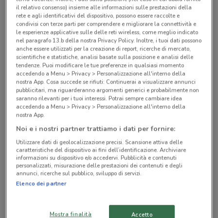
il relativo consenso) insieme alle informazioni sulle prestazioni della
Negozi Medi-Market a Milano
rete e agli identificativi del dispositivo, possono essere raccolte e
condivisi con terze parti per comprendere e migliorare la connettività e
le esperienze applicative sulle delle reti wireless, come meglio indicato
nel paragrafo 13.b della nostra Privacy Policy. Inoltre, i tuoi dati possono
anche essere utilizzati per la creazione di report, ricerche di mercato,
scientifiche e statistiche, analisi basate sulla posizione e analisi delle
tendenze. Puoi modificare le tue preferenze in qualsiasi momento
accedendo a Menu > Privacy > Personalizzazione all'interno della
© MapTiler
© OpenStreetMap contributors
nostra App. Cosa succede se rifiuti: Continuerai a visualizzare annunci
pubblicitari, ma riguarderanno argomenti generici e probabilmente non
saranno rilevanti per i tuoi interessi. Potrai sempre cambiare idea
Corso Genova 27 Milano
accedendo a Menu > Privacy > Personalizzazione all'interno della
nostra App.
2.4 km
CHIUSO
Noi e i nostri partner trattiamo i dati per fornire:
Corso Garibaldi 49 Milano
Utilizzare dati di geolocalizzazione precisi. Scansione attiva delle
caratteristiche del dispositivo ai fini dell’identificazione. Archiviare
2.7 km
CHIUSO
informazioni su dispositivo e/o accedervi. Pubblicità e contenuti
personalizzati, misurazione delle prestazioni dei contenuti e degli
annunci, ricerche sul pubblico, sviluppo di servizi.
Via Torino, 51 Milano
Elenco dei partner
2.9 km
CHIUSO
Corso Buenos Aires, 10 Milano
Mostra finalità
Accetto