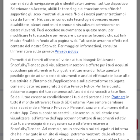
come i dati di navigazione gli o identificatori univoci, sul tuo dispositivo.
Selezionando Accetto, abiliti le tecnologie di tracciamento affinché
supportino gli scopi mostrati alla voce "Noi e i nostri partner trattiamo i
dati da fornire". Nel caso in cui queste tecnologie dovessero essere
disabilitate, alcuni contenuti e annunci visualizzati potrebbero non
essere rilevanti. Puoi accedere nuovamente a questo menu per
modificare le tue scelte o per revocare il consenso facendo clic sul link
Mostra finalità in fondo alla pagina web. Tali scelte avranno effetto nel
contesto del nostro Sito web. Per maggiori informazioni, consulta
l'Informativa sulla privacy.
Privacy policy
Permettici di fornirti offerte più vicine ai tuoi bisogni: Utilizzando
Medi-Market
Shopfully/Tiendeo puoi visualizzare inserzioni e offerte per i tuoi acquisti
quotidiani più attinenti ai tuoi gusti e al tuo mondo. Tutto questo è
Scade il 31/08
2.4 km
possibile grazie ad una serie di strumenti e analisi effettuate in base alle
tue attività all'interno dell'applicazione e sulle piattaforme collegate,
come indicato nel paragrafo 2 della Privacy Policy. Per fare questo,
abbiamo bisogno del tuo consenso sull'uso dei dati raccolti a tale fine.
Porta DoveConviene sempre con te!
Se dai il tuo consenso condivideremo i tuoi dati personali con
Partners
in
tutto il mondo attraverso l’uso di SDK esterne. Puoi sempre cambiare
Puoi trovare le migliori offerte dei negozi vicino a te,
salvarle e creare la tua lista del risparmio, comodamente
idea accedendo a Menu > Privacy > Personalizzazione, all’interno della
dal tuo cellulare.
nostra App. Cosa succede se accetti: Le inserzioni pubblicitarie che
visualizzerai all'interno dell’app potranno trattare di argomenti relativi
alla tua cronologia di navigazione su piattaforme esterne a
SCARICA L’APP
Shopfully/Tiendeo. Ad esempio, se un servizio a noi collegato ci informa
che hai navigato in un sito di viaggi, potremo mostrarti delle offerte a
tema vacanze. Inoltre, i dati sulla posizione (nel caso in cui abbia fornito