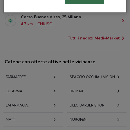
4.5 km
Corso Buenos Aires, 25 Milano
4.7 km
CHIUSO
Tutti i negozi Medi-Market
Catene con offerte attive nelle vicinanze
FARMAFREE
SPACCIO OCCHIALI VISION
EUFARMA
DR.MAX
LAFARMACIA.
LILLO BARBER SHOP
MATT
NUROFEN