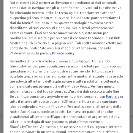
Noi e i nostri
1012
partner archiviamo e accediamo ai dati personali,
come i dati di navigazione gli o identificatori univoci, sul tuo dispositivo.
Selezionando Accetto, abiliti le tecnologie di tracciamento affinché
supportino gli scopi mostrati alla voce "Noi e i nostri partner trattiamo i
Tutte le promozioni di questo negozio
dati da fornire". Nel caso in cui queste tecnologie dovessero essere
disabilitate, alcuni contenuti e annunci visualizzati potrebbero non
essere rilevanti. Puoi accedere nuovamente a questo menu per
modificare le tue scelte o per revocare il consenso facendo clic sul link
Mostra finalità in fondo alla pagina web. Tali scelte avranno effetto nel
contesto del nostro Sito web. Per maggiori informazioni, consulta
l'Informativa sulla privacy.
Privacy policy
Permettici di fornirti offerte più vicine ai tuoi bisogni: Utilizzando
Shopfully/Tiendeo puoi visualizzare inserzioni e offerte per i tuoi acquisti
quotidiani più attinenti ai tuoi gusti e al tuo mondo. Tutto questo è
possibile grazie ad una serie di strumenti e analisi effettuate in base alle
tue attività all'interno dell'applicazione e sulle piattaforme collegate,
come indicato nel paragrafo 2 della Privacy Policy. Per fare questo,
Medi-Market
abbiamo bisogno del tuo consenso sull'uso dei dati raccolti a tale fine.
Se dai il tuo consenso condivideremo i tuoi dati personali con
Partners
in
tutto il mondo attraverso l’uso di SDK esterne. Puoi sempre cambiare
Scade il 31/08
2.4 km
idea accedendo a Menu > Privacy > Personalizzazione, all’interno della
nostra App. Cosa succede se accetti: Le inserzioni pubblicitarie che
visualizzerai all'interno dell’app potranno trattare di argomenti relativi
alla tua cronologia di navigazione su piattaforme esterne a
Porta DoveConviene sempre con te!
Shopfully/Tiendeo. Ad esempio, se un servizio a noi collegato ci informa
Puoi trovare le migliori offerte dei negozi vicino a te,
che hai navigato in un sito di viaggi, potremo mostrarti delle offerte a
salvarle e creare la tua lista del risparmio, comodamente