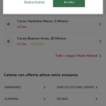
Mostra finalità
Accetto
Corso Buenos Aires, 10 Milano
4.5 km
Corso Ventidue Marzo, 5 Milano
4.6 km
Corso Buenos Aires, 25 Milano
4.7 km
APERTO
Tutti i negozi Medi-Market
Catene con offerte attive nelle vicinanze
FARMAFREE
SPACCIO OCCHIALI VISION
EUFARMA
DR.MAX