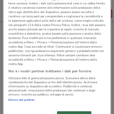
tema vacanze. Inoltre, i dati sulla posizione (nel caso in cui abbia fornito
dal tuo cellulare.
il relativo consenso) insieme alle informazioni sulle prestazioni della
rete e agli identificativi del dispositivo, possono essere raccolte e
SCARICA L’APP
condivisi con terze parti per comprendere e migliorare la connettività e
le esperienze applicative sulle delle reti wireless, come meglio indicato
nel paragrafo 13.b della nostra Privacy Policy. Inoltre, i tuoi dati possono
anche essere utilizzati per la creazione di report, ricerche di mercato,
Negozi Medi-Market a Milano
scientifiche e statistiche, analisi basate sulla posizione e analisi delle
tendenze. Puoi modificare le tue preferenze in qualsiasi momento
accedendo a Menu > Privacy > Personalizzazione all'interno della
nostra App. Cosa succede se rifiuti: Continuerai a visualizzare annunci
pubblicitari, ma riguarderanno argomenti generici e probabilmente non
saranno rilevanti per i tuoi interessi. Potrai sempre cambiare idea
accedendo a Menu > Privacy > Personalizzazione all'interno della
nostra App.
© MapTiler
© OpenStreetMap contributors
Noi e i nostri partner trattiamo i dati per fornire:
Utilizzare dati di geolocalizzazione precisi. Scansione attiva delle
Corso Genova 27 Milano
caratteristiche del dispositivo ai fini dell’identificazione. Archiviare
informazioni su dispositivo e/o accedervi. Pubblicità e contenuti
2.4 km
APERTO
personalizzati, misurazione delle prestazioni dei contenuti e degli
annunci, ricerche sul pubblico, sviluppo di servizi.
Corso Garibaldi 49 Milano
Elenco dei partner
2.7 km
APERTO