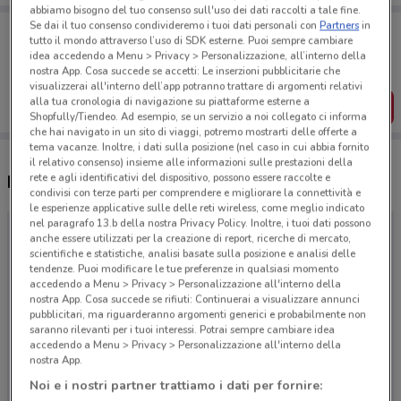
abbiamo bisogno del tuo consenso sull'uso dei dati raccolti a tale fine.
Se dai il tuo consenso condivideremo i tuoi dati personali con
Partners
in
Porta DoveConviene sempre con te!
tutto il mondo attraverso l’uso di SDK esterne. Puoi sempre cambiare
Puoi trovare le migliori offerte dei negozi vicino a te,
idea accedendo a Menu > Privacy > Personalizzazione, all’interno della
salvarle e creare la tua lista del risparmio, comodamente
nostra App. Cosa succede se accetti: Le inserzioni pubblicitarie che
dal tuo cellulare.
visualizzerai all'interno dell’app potranno trattare di argomenti relativi
alla tua cronologia di navigazione su piattaforme esterne a
SCARICA L’APP
Shopfully/Tiendeo. Ad esempio, se un servizio a noi collegato ci informa
che hai navigato in un sito di viaggi, potremo mostrarti delle offerte a
tema vacanze. Inoltre, i dati sulla posizione (nel caso in cui abbia fornito
il relativo consenso) insieme alle informazioni sulle prestazioni della
rete e agli identificativi del dispositivo, possono essere raccolte e
Negozi Lidl Viaggi a San Giorgio a Cremano
condivisi con terze parti per comprendere e migliorare la connettività e
le esperienze applicative sulle delle reti wireless, come meglio indicato
nel paragrafo 13.b della nostra Privacy Policy. Inoltre, i tuoi dati possono
anche essere utilizzati per la creazione di report, ricerche di mercato,
scientifiche e statistiche, analisi basate sulla posizione e analisi delle
tendenze. Puoi modificare le tue preferenze in qualsiasi momento
accedendo a Menu > Privacy > Personalizzazione all'interno della
nostra App. Cosa succede se rifiuti: Continuerai a visualizzare annunci
pubblicitari, ma riguarderanno argomenti generici e probabilmente non
saranno rilevanti per i tuoi interessi. Potrai sempre cambiare idea
accedendo a Menu > Privacy > Personalizzazione all'interno della
nostra App.
Noi e i nostri partner trattiamo i dati per fornire: