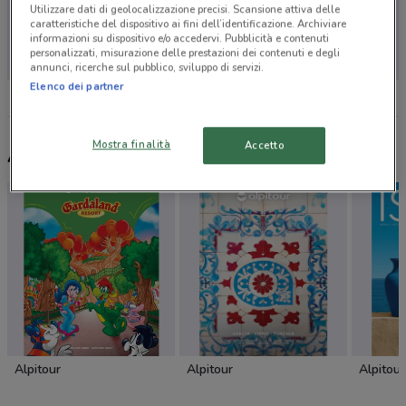
Utilizzare dati di geolocalizzazione precisi. Scansione attiva delle
caratteristiche del dispositivo ai fini dell’identificazione. Archiviare
Non ci sono negozi nelle vicinanze
informazioni su dispositivo e/o accedervi. Pubblicità e contenuti
personalizzati, misurazione delle prestazioni dei contenuti e degli
annunci, ricerche sul pubblico, sviluppo di servizi.
Elenco dei partner
Mostra finalità
Accetto
Altri volantini nelle vicinanze
Alpitour
Alpitour
Alpitour