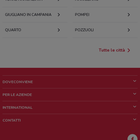
GIUGLIANO IN CAMPANIA
POMPEI
QUARTO
POZZUOLI
Tutte le città
DOVECONVIENE
Cos'è DoveConviene
PER LE AZIENDE
Chi siamo
Cosa facciamo
INTERNATIONAL
News e media
Richieste commerciali e marketing
Brazil
CONTATTI
Lavora con noi
Mexico
Segnalazione punto vendita
France