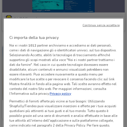
Lidl Viaggi
Continua senza accettare
Scade il 06/09
Ci importa della tua privacy
Noi e i nostri
1012
partner archiviamo e accediamo ai dati personali,
come i dati di navigazione gli o identificatori univoci, sul tuo dispositivo.
Selezionando Accetto, abiliti le tecnologie di tracciamento affinché
supportino gli scopi mostrati alla voce "Noi e i nostri partner trattiamo i
dati da fornire". Nel caso in cui queste tecnologie dovessero essere
disabilitate, alcuni contenuti e annunci visualizzati potrebbero non
essere rilevanti. Puoi accedere nuovamente a questo menu per
modificare le tue scelte o per revocare il consenso facendo clic sul link
Mostra finalità in fondo alla pagina web. Tali scelte avranno effetto nel
contesto del nostro Sito web. Per maggiori informazioni, consulta
l'Informativa sulla privacy.
Privacy policy
Permettici di fornirti offerte più vicine ai tuoi bisogni: Utilizzando
Lidl Viaggi
Shopfully/Tiendeo puoi visualizzare inserzioni e offerte per i tuoi acquisti
quotidiani più attinenti ai tuoi gusti e al tuo mondo. Tutto questo è
possibile grazie ad una serie di strumenti e analisi effettuate in base alle
Scade il 31/12
tue attività all'interno dell'applicazione e sulle piattaforme collegate,
come indicato nel paragrafo 2 della Privacy Policy. Per fare questo,