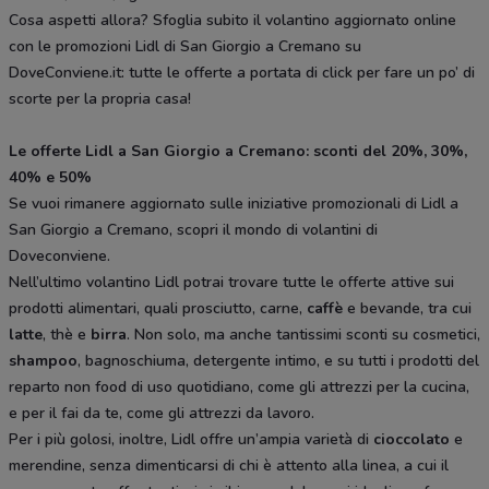
Cosa aspetti allora? Sfoglia subito il volantino aggiornato online
con le promozioni Lidl di San Giorgio a Cremano su
DoveConviene.it: tutte le offerte a portata di click per fare un po’ di
scorte per la propria casa!
Le offerte Lidl a San Giorgio a Cremano: sconti del 20%, 30%,
40% e 50%
Se vuoi rimanere aggiornato sulle iniziative promozionali di Lidl a
San Giorgio a Cremano, scopri il mondo di volantini di
Doveconviene.
Nell’ultimo volantino Lidl potrai trovare tutte le offerte attive sui
prodotti alimentari, quali prosciutto, carne,
caffè
e bevande, tra cui
latte
, thè e
birra
. Non solo, ma anche tantissimi sconti su cosmetici,
shampoo
, bagnoschiuma, detergente intimo, e su tutti i prodotti del
reparto non food di uso quotidiano, come gli attrezzi per la cucina,
e per il fai da te, come gli attrezzi da lavoro.
Per i più golosi, inoltre, Lidl offre un’ampia varietà di
cioccolato
e
merendine, senza dimenticarsi di chi è attento alla linea, a cui il