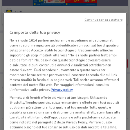
Lidl
Continua senza accettare
Scade mercoledì
5.7 km
Ci importa della tua privacy
Porta DoveConviene sempre con te!
Noi e i nostri
1014
partner archiviamo e accediamo ai dati personali,
Puoi trovare le migliori offerte dei negozi vicino a te,
come i dati di navigazione gli o identificatori univoci, sul tuo dispositivo.
salvarle e creare la tua lista del risparmio, comodamente
Selezionando Accetto, abiliti le tecnologie di tracciamento affinché
dal tuo cellulare.
supportino gli scopi mostrati alla voce "Noi e i nostri partner trattiamo i
dati da fornire". Nel caso in cui queste tecnologie dovessero essere
SCARICA L’APP
disabilitate, alcuni contenuti e annunci visualizzati potrebbero non
essere rilevanti. Puoi accedere nuovamente a questo menu per
modificare le tue scelte o per revocare il consenso facendo clic sul link
Mostra finalità in fondo alla pagina web. Tali scelte avranno effetto nel
contesto del nostro Sito web. Per maggiori informazioni, consulta
Orari Lidl e Indirizzi Supermercati
l'Informativa sulla privacy.
Privacy policy
Permettici di fornirti offerte più vicine ai tuoi bisogni: Utilizzando
Shopfully/Tiendeo puoi visualizzare inserzioni e offerte per i tuoi acquisti
Via Nazionale Delle Puglie, 282 Napoli
quotidiani più attinenti ai tuoi gusti e al tuo mondo. Tutto questo è
5.7 km
CHIUSO
possibile grazie ad una serie di strumenti e analisi effettuate in base alle
tue attività all'interno dell'applicazione e sulle piattaforme collegate,
come indicato nel paragrafo 2 della Privacy Policy. Per fare questo,
Via Padula - Via Circumvallazione Esterna, 79
abbiamo bisogno del tuo consenso sull'uso dei dati raccolti a tale fine.