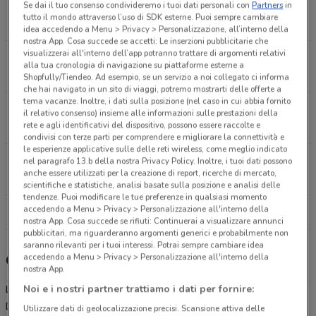
Se dai il tuo consenso condivideremo i tuoi dati personali con
Partners
in
Casoria
tutto il mondo attraverso l’uso di SDK esterne. Puoi sempre cambiare
8.2 km
CHIUSO
idea accedendo a Menu > Privacy > Personalizzazione, all’interno della
nostra App. Cosa succede se accetti: Le inserzioni pubblicitarie che
visualizzerai all'interno dell’app potranno trattare di argomenti relativi
Via Pietro Donadio, Snc Afragola
alla tua cronologia di navigazione su piattaforme esterne a
11.6 km
CHIUSO
Shopfully/Tiendeo. Ad esempio, se un servizio a noi collegato ci informa
che hai navigato in un sito di viaggi, potremo mostrarti delle offerte a
tema vacanze. Inoltre, i dati sulla posizione (nel caso in cui abbia fornito
Via Pentelete, 64 Ottaviano
il relativo consenso) insieme alle informazioni sulle prestazioni della
rete e agli identificativi del dispositivo, possono essere raccolte e
12.3 km
CHIUSO
condivisi con terze parti per comprendere e migliorare la connettività e
le esperienze applicative sulle delle reti wireless, come meglio indicato
Via Pietro Nenni, 59 Mugnano Di Napoli
nel paragrafo 13.b della nostra Privacy Policy. Inoltre, i tuoi dati possono
anche essere utilizzati per la creazione di report, ricerche di mercato,
13 km
CHIUSO
scientifiche e statistiche, analisi basate sulla posizione e analisi delle
tendenze. Puoi modificare le tue preferenze in qualsiasi momento
accedendo a Menu > Privacy > Personalizzazione all'interno della
Tutti i negozi Lidl
nostra App. Cosa succede se rifiuti: Continuerai a visualizzare annunci
pubblicitari, ma riguarderanno argomenti generici e probabilmente non
saranno rilevanti per i tuoi interessi. Potrai sempre cambiare idea
accedendo a Menu > Privacy > Personalizzazione all'interno della
Gli sconti del nuovo volantino Lidl e i negozi
nostra App.
Noi e i nostri partner trattiamo i dati per fornire:
Lidl è presente in vari punti della città: lo trovi in Via Nazionale
Delle Puglie 282 Napoli, Via Padula - Via Circumvallazione Esterna
Utilizzare dati di geolocalizzazione precisi. Scansione attiva delle