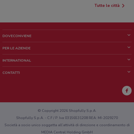
Tutte le città
DOVECONVIENE
Cos'è DoveConviene
PER LE AZIENDE
Chi siamo
Cosa facciamo
INTERNATIONAL
News e media
Richieste commerciali e marketing
Brazil
CONTATTI
Lavora con noi
Mexico
Segnalazione punto vendita
France
Segnalazione Volantino
Australia
Hai un malfunzionamento sul web o sull'app?
New Zealand
© Copyright 2026 Shopfully S.p.A.
Shopfully S.p.A. - C.F / P. Iva 03156531208 REA: MI-2029270
Società a socio unico soggetta all’attività di direzione e coordinamento di
MEDIA Central Holding GmbH