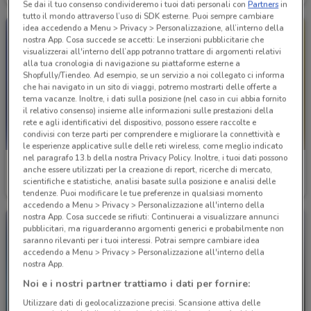
Se dai il tuo consenso condivideremo i tuoi dati personali con
Partners
in
tutto il mondo attraverso l’uso di SDK esterne. Puoi sempre cambiare
idea accedendo a Menu > Privacy > Personalizzazione, all’interno della
nostra App. Cosa succede se accetti: Le inserzioni pubblicitarie che
visualizzerai all'interno dell’app potranno trattare di argomenti relativi
alla tua cronologia di navigazione su piattaforme esterne a
Shopfully/Tiendeo. Ad esempio, se un servizio a noi collegato ci informa
che hai navigato in un sito di viaggi, potremo mostrarti delle offerte a
tema vacanze. Inoltre, i dati sulla posizione (nel caso in cui abbia fornito
il relativo consenso) insieme alle informazioni sulle prestazioni della
rete e agli identificativi del dispositivo, possono essere raccolte e
condivisi con terze parti per comprendere e migliorare la connettività e
le esperienze applicative sulle delle reti wireless, come meglio indicato
nel paragrafo 13.b della nostra Privacy Policy. Inoltre, i tuoi dati possono
Amico Shop
Valtur
anche essere utilizzati per la creazione di report, ricerche di mercato,
scientifiche e statistiche, analisi basate sulla posizione e analisi delle
Scade il 31/08
825 m
Scade il 31/08
867 m
tendenze. Puoi modificare le tue preferenze in qualsiasi momento
accedendo a Menu > Privacy > Personalizzazione all'interno della
nostra App. Cosa succede se rifiuti: Continuerai a visualizzare annunci
pubblicitari, ma riguarderanno argomenti generici e probabilmente non
saranno rilevanti per i tuoi interessi. Potrai sempre cambiare idea
accedendo a Menu > Privacy > Personalizzazione all'interno della
nostra App.
Noi e i nostri partner trattiamo i dati per fornire:
Utilizzare dati di geolocalizzazione precisi. Scansione attiva delle