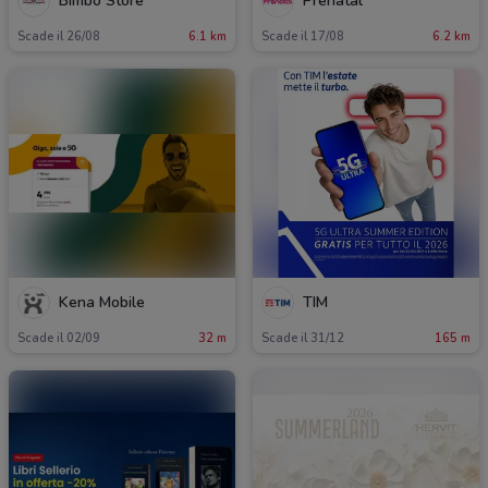
Bimbo Store
Prenatal
Scade il 26/08
6.1 km
Scade il 17/08
6.2 km
Kena Mobile
TIM
Scade il 02/09
32 m
Scade il 31/12
165 m