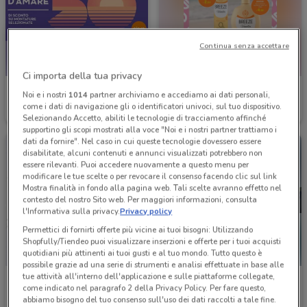
Continua senza accettare
Ci importa della tua privacy
Ottica Claro
Idea bellezza
Noi e i nostri
1014
partner archiviamo e accediamo ai dati personali,
come i dati di navigazione gli o identificatori univoci, sul tuo dispositivo.
Scade il 01/09
347 m
Scade il 23/08
383 m
Selezionando Accetto, abiliti le tecnologie di tracciamento affinché
supportino gli scopi mostrati alla voce "Noi e i nostri partner trattiamo i
dati da fornire". Nel caso in cui queste tecnologie dovessero essere
disabilitate, alcuni contenuti e annunci visualizzati potrebbero non
essere rilevanti. Puoi accedere nuovamente a questo menu per
modificare le tue scelte o per revocare il consenso facendo clic sul link
Mostra finalità in fondo alla pagina web. Tali scelte avranno effetto nel
contesto del nostro Sito web. Per maggiori informazioni, consulta
l'Informativa sulla privacy.
Privacy policy
Permettici di fornirti offerte più vicine ai tuoi bisogni: Utilizzando
Shopfully/Tiendeo puoi visualizzare inserzioni e offerte per i tuoi acquisti
quotidiani più attinenti ai tuoi gusti e al tuo mondo. Tutto questo è
possibile grazie ad una serie di strumenti e analisi effettuate in base alle
tue attività all'interno dell'applicazione e sulle piattaforme collegate,
Douglas
Budget
come indicato nel paragrafo 2 della Privacy Policy. Per fare questo,
abbiamo bisogno del tuo consenso sull'uso dei dati raccolti a tale fine.
Scade il 22/09
390 m
Scade il 18/08
676 m