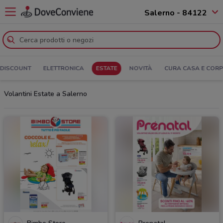
Salerno - 84122
DISCOUNT
ELETTRONICA
ESTATE
NOVITÀ
CURA CASA E COR
Volantini Estate a Salerno