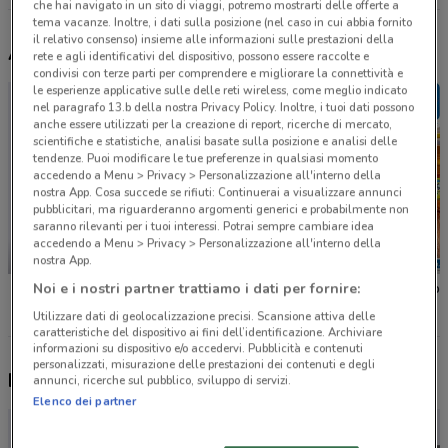
che hai navigato in un sito di viaggi, potremo mostrarti delle offerte a
tema vacanze. Inoltre, i dati sulla posizione (nel caso in cui abbia fornito
il relativo consenso) insieme alle informazioni sulle prestazioni della
Altri volantini nelle vicinanze
rete e agli identificativi del dispositivo, possono essere raccolte e
condivisi con terze parti per comprendere e migliorare la connettività e
le esperienze applicative sulle delle reti wireless, come meglio indicato
nel paragrafo 13.b della nostra Privacy Policy. Inoltre, i tuoi dati possono
anche essere utilizzati per la creazione di report, ricerche di mercato,
scientifiche e statistiche, analisi basate sulla posizione e analisi delle
tendenze. Puoi modificare le tue preferenze in qualsiasi momento
accedendo a Menu > Privacy > Personalizzazione all'interno della
nostra App. Cosa succede se rifiuti: Continuerai a visualizzare annunci
pubblicitari, ma riguarderanno argomenti generici e probabilmente non
saranno rilevanti per i tuoi interessi. Potrai sempre cambiare idea
accedendo a Menu > Privacy > Personalizzazione all'interno della
NUOVO
-1 GIORNO
nostra App.
Lidl
MD
Eurospi
Noi e i nostri partner trattiamo i dati per fornire:
Utilizzare dati di geolocalizzazione precisi. Scansione attiva delle
caratteristiche del dispositivo ai fini dell’identificazione. Archiviare
informazioni su dispositivo e/o accedervi. Pubblicità e contenuti
personalizzati, misurazione delle prestazioni dei contenuti e degli
Nuovi prodotti da provare
annunci, ricerche sul pubblico, sviluppo di servizi.
Elenco dei partner