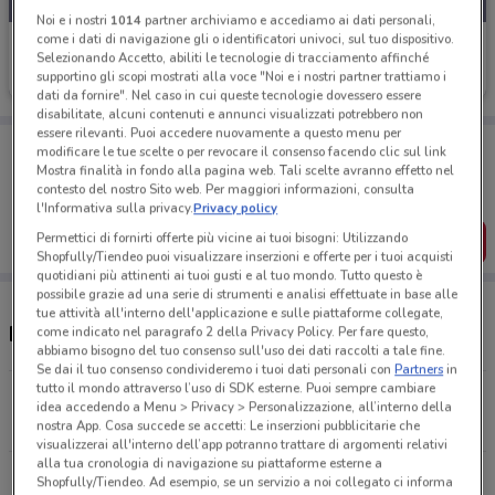
Noi e i nostri
1014
partner archiviamo e accediamo ai dati personali,
come i dati di navigazione gli o identificatori univoci, sul tuo dispositivo.
Al Discount
Selezionando Accetto, abiliti le tecnologie di tracciamento affinché
supportino gli scopi mostrati alla voce "Noi e i nostri partner trattiamo i
Scade il 18/08
18.6 km
dati da fornire". Nel caso in cui queste tecnologie dovessero essere
disabilitate, alcuni contenuti e annunci visualizzati potrebbero non
essere rilevanti. Puoi accedere nuovamente a questo menu per
Porta DoveConviene sempre con te!
modificare le tue scelte o per revocare il consenso facendo clic sul link
Puoi trovare le migliori offerte dei negozi vicino a te,
Mostra finalità in fondo alla pagina web. Tali scelte avranno effetto nel
salvarle e creare la tua lista del risparmio, comodamente
contesto del nostro Sito web. Per maggiori informazioni, consulta
dal tuo cellulare.
l'Informativa sulla privacy.
Privacy policy
Permettici di fornirti offerte più vicine ai tuoi bisogni: Utilizzando
SCARICA L’APP
Shopfully/Tiendeo puoi visualizzare inserzioni e offerte per i tuoi acquisti
quotidiani più attinenti ai tuoi gusti e al tuo mondo. Tutto questo è
possibile grazie ad una serie di strumenti e analisi effettuate in base alle
tue attività all'interno dell'applicazione e sulle piattaforme collegate,
Negozi Al Discount a Salerno
come indicato nel paragrafo 2 della Privacy Policy. Per fare questo,
abbiamo bisogno del tuo consenso sull'uso dei dati raccolti a tale fine.
Se dai il tuo consenso condivideremo i tuoi dati personali con
Partners
in
tutto il mondo attraverso l’uso di SDK esterne. Puoi sempre cambiare
Via Valentino Formosa, 12 San Valentino Torio
idea accedendo a Menu > Privacy > Personalizzazione, all’interno della
18.5 km
nostra App. Cosa succede se accetti: Le inserzioni pubblicitarie che
visualizzerai all'interno dell’app potranno trattare di argomenti relativi
alla tua cronologia di navigazione su piattaforme esterne a
Tutti i negozi Al Discount
Shopfully/Tiendeo. Ad esempio, se un servizio a noi collegato ci informa