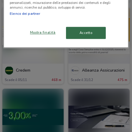
personalizzati, misurazione delle prestazioni dei contenuti e degli
annunci, ricerche sul pubblico, sviluppo di servizi.
Elenco dei partner
Mostra finalità
Accetto
Credem
Alleanza Assicurazioni
Scade il 05/11
468 m
Scade il 31/12
475 m