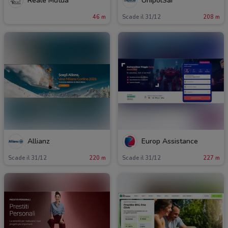
Reale Mutua
UnipolSai
46 m
Scade il 31/12
208 m
Allianz
Europ Assistance
Scade il 31/12
220 m
Scade il 31/12
227 m