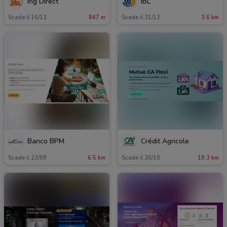
Ing Direct
IBL
Scade il 16/12
847 m
Scade il 31/12
3.6 km
Banco BPM
Crédit Agricole
Scade il 23/09
6.5 km
Scade il 30/10
19.3 km