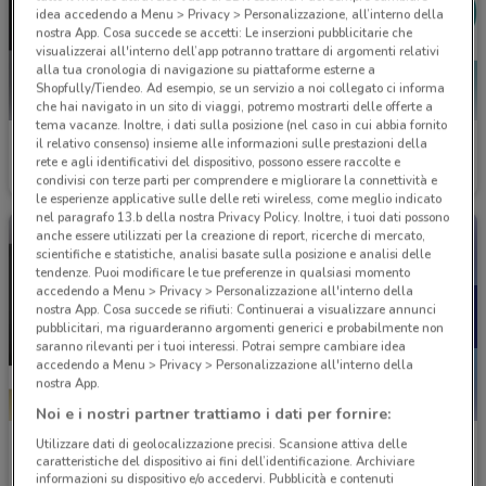
idea accedendo a Menu > Privacy > Personalizzazione, all’interno della
nostra App. Cosa succede se accetti: Le inserzioni pubblicitarie che
visualizzerai all'interno dell’app potranno trattare di argomenti relativi
alla tua cronologia di navigazione su piattaforme esterne a
Shopfully/Tiendeo. Ad esempio, se un servizio a noi collegato ci informa
che hai navigato in un sito di viaggi, potremo mostrarti delle offerte a
tema vacanze. Inoltre, i dati sulla posizione (nel caso in cui abbia fornito
UniCredit
Poste Italiane
il relativo consenso) insieme alle informazioni sulle prestazioni della
rete e agli identificativi del dispositivo, possono essere raccolte e
Scade il 31/08
319 m
Scade il 06/10
323 m
condivisi con terze parti per comprendere e migliorare la connettività e
le esperienze applicative sulle delle reti wireless, come meglio indicato
nel paragrafo 13.b della nostra Privacy Policy. Inoltre, i tuoi dati possono
anche essere utilizzati per la creazione di report, ricerche di mercato,
scientifiche e statistiche, analisi basate sulla posizione e analisi delle
tendenze. Puoi modificare le tue preferenze in qualsiasi momento
accedendo a Menu > Privacy > Personalizzazione all'interno della
nostra App. Cosa succede se rifiuti: Continuerai a visualizzare annunci
pubblicitari, ma riguarderanno argomenti generici e probabilmente non
saranno rilevanti per i tuoi interessi. Potrai sempre cambiare idea
accedendo a Menu > Privacy > Personalizzazione all'interno della
nostra App.
Noi e i nostri partner trattiamo i dati per fornire:
Cofidis
Deutsche Bank
Utilizzare dati di geolocalizzazione precisi. Scansione attiva delle
caratteristiche del dispositivo ai fini dell’identificazione. Archiviare
informazioni su dispositivo e/o accedervi. Pubblicità e contenuti
Scade il 28/01
375 m
Scade il 31/08
385 m