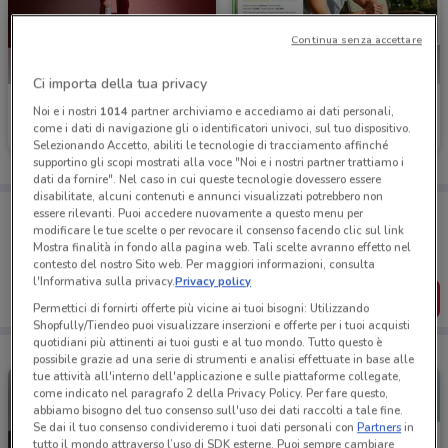
Continua senza accettare
Ci importa della tua privacy
MPS
BNL
Noi e i nostri
1014
partner archiviamo e accediamo ai dati personali,
come i dati di navigazione gli o identificatori univoci, sul tuo dispositivo.
Scade il 31/12
276 m
Scade il 05/11
280 m
Selezionando Accetto, abiliti le tecnologie di tracciamento affinché
supportino gli scopi mostrati alla voce "Noi e i nostri partner trattiamo i
dati da fornire". Nel caso in cui queste tecnologie dovessero essere
disabilitate, alcuni contenuti e annunci visualizzati potrebbero non
Porta DoveConviene sempre con te!
essere rilevanti. Puoi accedere nuovamente a questo menu per
Puoi trovare le migliori offerte dei negozi vicino a te,
modificare le tue scelte o per revocare il consenso facendo clic sul link
salvarle e creare la tua lista del risparmio, comodamente
Mostra finalità in fondo alla pagina web. Tali scelte avranno effetto nel
dal tuo cellulare.
contesto del nostro Sito web. Per maggiori informazioni, consulta
l'Informativa sulla privacy.
Privacy policy
SCARICA L’APP
Permettici di fornirti offerte più vicine ai tuoi bisogni: Utilizzando
Shopfully/Tiendeo puoi visualizzare inserzioni e offerte per i tuoi acquisti
quotidiani più attinenti ai tuoi gusti e al tuo mondo. Tutto questo è
possibile grazie ad una serie di strumenti e analisi effettuate in base alle
tue attività all'interno dell'applicazione e sulle piattaforme collegate,
come indicato nel paragrafo 2 della Privacy Policy. Per fare questo,
abbiamo bisogno del tuo consenso sull'uso dei dati raccolti a tale fine.
Se dai il tuo consenso condivideremo i tuoi dati personali con
Partners
in
tutto il mondo attraverso l’uso di SDK esterne. Puoi sempre cambiare