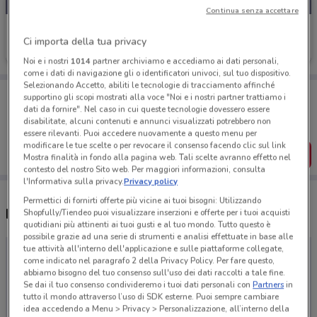
Continua senza accettare
One Direct
Ci importa della tua privacy
Scade giovedì
Noi e i nostri
1014
partner archiviamo e accediamo ai dati personali,
come i dati di navigazione gli o identificatori univoci, sul tuo dispositivo.
Selezionando Accetto, abiliti le tecnologie di tracciamento affinché
Porta DoveConviene sempre con te!
supportino gli scopi mostrati alla voce "Noi e i nostri partner trattiamo i
Puoi trovare le migliori offerte dei negozi vicino a te,
dati da fornire". Nel caso in cui queste tecnologie dovessero essere
salvarle e creare la tua lista del risparmio, comodamente
disabilitate, alcuni contenuti e annunci visualizzati potrebbero non
dal tuo cellulare.
essere rilevanti. Puoi accedere nuovamente a questo menu per
modificare le tue scelte o per revocare il consenso facendo clic sul link
SCARICA L’APP
Mostra finalità in fondo alla pagina web. Tali scelte avranno effetto nel
contesto del nostro Sito web. Per maggiori informazioni, consulta
l'Informativa sulla privacy.
Privacy policy
Permettici di fornirti offerte più vicine ai tuoi bisogni: Utilizzando
Negozi One Direct a Salerno
Shopfully/Tiendeo puoi visualizzare inserzioni e offerte per i tuoi acquisti
quotidiani più attinenti ai tuoi gusti e al tuo mondo. Tutto questo è
possibile grazie ad una serie di strumenti e analisi effettuate in base alle
tue attività all'interno dell'applicazione e sulle piattaforme collegate,
come indicato nel paragrafo 2 della Privacy Policy. Per fare questo,
abbiamo bisogno del tuo consenso sull'uso dei dati raccolti a tale fine.
Se dai il tuo consenso condivideremo i tuoi dati personali con
Partners
in
tutto il mondo attraverso l’uso di SDK esterne. Puoi sempre cambiare
idea accedendo a Menu > Privacy > Personalizzazione, all’interno della