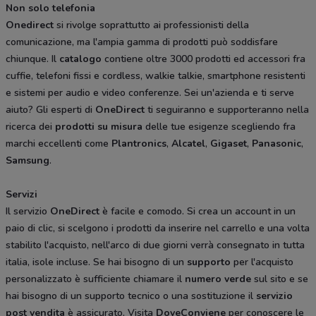
Non solo telefonia
Onedirect
si rivolge soprattutto ai professionisti della
comunicazione, ma l'ampia gamma di prodotti può soddisfare
chiunque. Il
catalogo
contiene oltre 3000 prodotti ed accessori fra
cuffie, telefoni fissi e cordless, walkie talkie, smartphone resistenti
e sistemi per audio e video conferenze. Sei un'azienda e ti serve
aiuto? Gli esperti di
OneDirect
ti seguiranno e supporteranno nella
ricerca dei
prodotti
su
misura
delle tue esigenze scegliendo fra
marchi eccellenti come
Plantronics
,
Alcatel
,
Gigaset
,
Panasonic
,
Samsung
.
Servizi
Il servizio
OneDirect
è facile e comodo. Si crea un account in un
paio di clic, si scelgono i prodotti da inserire nel carrello e una volta
stabilito l'acquisto, nell'arco di due giorni verrà consegnato in tutta
italia, isole incluse. Se hai bisogno di un
supporto
per l'acquisto
personalizzato è sufficiente chiamare il
numero
verde
sul sito e se
hai bisogno di un supporto tecnico o una sostituzione il
servizio
post
vendita
è assicurato. Visita
DoveConviene
per conoscere le