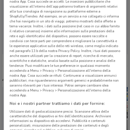
nostra App. Cosa succede se accetti: Le inserzioni pubblicitarie che
visualizzerai all'interno dell’app potranno trattare di argomenti relativi
alla tua cronologia di navigazione su piattaforme esterne a
Shopfully/Tiendeo. Ad esempio, se un servizio a noi collegato ci informa
che hai navigato in un sito di viaggi, potremo mostrarti delle offerte a
tema vacanze. Inoltre, i dati sulla posizione (nel caso in cui abbia fornito
il relativo consenso) insieme alle informazioni sulle prestazioni della
rete e agli identificativi del dispositivo, possono essere raccolte e
Non ci sono negozi nelle vicinanze
condivisi con terze parti per comprendere e migliorare la connettività e
le esperienze applicative sulle delle reti wireless, come meglio indicato
nel paragrafo 13.b della nostra Privacy Policy. Inoltre, i tuoi dati possono
anche essere utilizzati per la creazione di report, ricerche di mercato,
scientifiche e statistiche, analisi basate sulla posizione e analisi delle
tendenze. Puoi modificare le tue preferenze in qualsiasi momento
accedendo a Menu > Privacy > Personalizzazione all'interno della
nostra App. Cosa succede se rifiuti: Continuerai a visualizzare annunci
Altri volantini nelle vicinanze
pubblicitari, ma riguarderanno argomenti generici e probabilmente non
saranno rilevanti per i tuoi interessi. Potrai sempre cambiare idea
accedendo a Menu > Privacy > Personalizzazione all'interno della
nostra App.
Noi e i nostri partner trattiamo i dati per fornire:
Utilizzare dati di geolocalizzazione precisi. Scansione attiva delle
caratteristiche del dispositivo ai fini dell’identificazione. Archiviare
informazioni su dispositivo e/o accedervi. Pubblicità e contenuti
personalizzati, misurazione delle prestazioni dei contenuti e degli