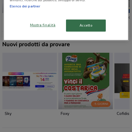
annunci, ricerche sul pubblico, sviluppo di servizi.
Elenco dei partner
-1 GIORNO
Unieuro
Trony
Euronic
Mostra finalità
Accetto
Nuovi prodotti da provare
-5 GIORNI
Sky
Foxy
Cofidis