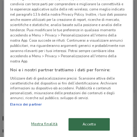
condivisi con terze parti per comprendere e migliorare la connettività e
le esperienze applicative sulle delle reti wireless, come meglio indicato
nel paragrafo 13.b della nostra Privacy Policy. Inoltre, i tuoi dati possono
anche essere utilizzati per la creazione di report, ricerche di mercato,
scientifiche e statistiche, analisi basate sulla posizione e analisi delle
tendenze. Puoi modificare le tue preferenze in qualsiasi momento
accedendo a Menu > Privacy > Personalizzazione all'interno della
nostra App. Cosa succede se rifiuti: Continuerai a visualizzare annunci
pubblicitari, ma riguarderanno argomenti generici e probabilmente non
saranno rilevanti per i tuoi interessi. Potrai sempre cambiare idea
accedendo a Menu > Privacy > Personalizzazione all'interno della
nostra App.
Noi e i nostri partner trattiamo i dati per fornire:
Non ci sono negozi nelle vicinanze
Utilizzare dati di geolocalizzazione precisi. Scansione attiva delle
caratteristiche del dispositivo ai fini dell’identificazione. Archiviare
informazioni su dispositivo e/o accedervi. Pubblicità e contenuti
personalizzati, misurazione delle prestazioni dei contenuti e degli
annunci, ricerche sul pubblico, sviluppo di servizi.
Elenco dei partner
Eletto Prodotto Dell'Anno, offerte e negozi
Mostra finalità
Accetto
Eletto Prodotto Dell'Anno
è il più importante premio