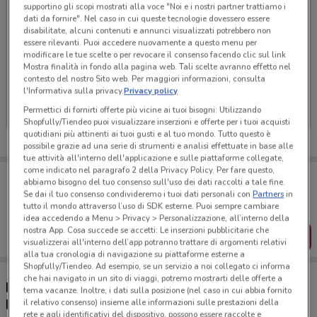
supportino gli scopi mostrati alla voce "Noi e i nostri partner trattiamo i
dati da fornire". Nel caso in cui queste tecnologie dovessero essere
disabilitate, alcuni contenuti e annunci visualizzati potrebbero non
essere rilevanti. Puoi accedere nuovamente a questo menu per
modificare le tue scelte o per revocare il consenso facendo clic sul link
Mostra finalità in fondo alla pagina web. Tali scelte avranno effetto nel
Ci dispiace, al momento non abbiamo pubblicato
contesto del nostro Sito web. Per maggiori informazioni, consulta
volantini nella tua zona. Riprova più tardi.
l'Informativa sulla privacy.
Privacy policy
Permettici di fornirti offerte più vicine ai tuoi bisogni: Utilizzando
Shopfully/Tiendeo puoi visualizzare inserzioni e offerte per i tuoi acquisti
quotidiani più attinenti ai tuoi gusti e al tuo mondo. Tutto questo è
possibile grazie ad una serie di strumenti e analisi effettuate in base alle
tue attività all'interno dell'applicazione e sulle piattaforme collegate,
come indicato nel paragrafo 2 della Privacy Policy. Per fare questo,
Porta DoveConviene sempre con te!
abbiamo bisogno del tuo consenso sull'uso dei dati raccolti a tale fine.
Puoi trovare le migliori offerte dei negozi vicino a te,
Se dai il tuo consenso condivideremo i tuoi dati personali con
Partners
in
salvarle e creare la tua lista del risparmio, comodamente
tutto il mondo attraverso l’uso di SDK esterne. Puoi sempre cambiare
dal tuo cellulare.
idea accedendo a Menu > Privacy > Personalizzazione, all’interno della
nostra App. Cosa succede se accetti: Le inserzioni pubblicitarie che
SCARICA L’APP
visualizzerai all'interno dell’app potranno trattare di argomenti relativi
alla tua cronologia di navigazione su piattaforme esterne a
Shopfully/Tiendeo. Ad esempio, se un servizio a noi collegato ci informa
che hai navigato in un sito di viaggi, potremo mostrarti delle offerte a
Negozi Eletto Prodotto Dell'Anno a Ronchi Dei
tema vacanze. Inoltre, i dati sulla posizione (nel caso in cui abbia fornito
Legionari
il relativo consenso) insieme alle informazioni sulle prestazioni della
rete e agli identificativi del dispositivo, possono essere raccolte e