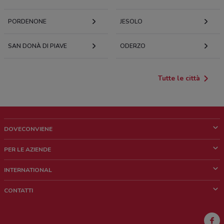
PORDENONE
JESOLO
SAN DONÀ DI PIAVE
ODERZO
Tutte le città
DOVECONVIENE
Cos'è DoveConviene
PER LE AZIENDE
Chi siamo
Cosa facciamo
INTERNATIONAL
News e media
Richieste commerciali e marketing
Brazil
CONTATTI
Lavora con noi
Mexico
Segnalazione punto vendita
France
Segnalazione Volantino