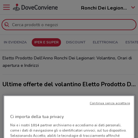
Ronchi Dei Legionari - 34077
IN EVIDENZA
IPER E SUPER
DISCOUNT
ELETTRONICA
ESTAT
Eletto Prodotto Dell'Anno Ronchi Dei Legionari: Volantino, Orari di
apertura e Indirizzi
Ultime offerte del volantino Eletto Prodotto Dell'Anno
Continua senza accettare
Ci importa della tua privacy
Noi e i nostri
1014
partner archiviamo e accediamo ai dati personali,
come i dati di navigazione gli o identificatori univoci, sul tuo dispositivo.
Selezionando Accetto, abiliti le tecnologie di tracciamento affinché