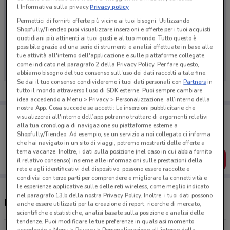
l'Informativa sulla privacy.
Privacy policy
Permettici di fornirti offerte più vicine ai tuoi bisogni: Utilizzando
Shopfully/Tiendeo puoi visualizzare inserzioni e offerte per i tuoi acquisti
quotidiani più attinenti ai tuoi gusti e al tuo mondo. Tutto questo è
Ci dispiace, al momento non abbiamo pubblicato
possibile grazie ad una serie di strumenti e analisi effettuate in base alle
volantini nella tua zona. Riprova più tardi.
tue attività all'interno dell'applicazione e sulle piattaforme collegate,
come indicato nel paragrafo 2 della Privacy Policy. Per fare questo,
abbiamo bisogno del tuo consenso sull'uso dei dati raccolti a tale fine.
Se dai il tuo consenso condivideremo i tuoi dati personali con
Partners
in
tutto il mondo attraverso l’uso di SDK esterne. Puoi sempre cambiare
idea accedendo a Menu > Privacy > Personalizzazione, all’interno della
nostra App. Cosa succede se accetti: Le inserzioni pubblicitarie che
Porta DoveConviene sempre con te!
visualizzerai all'interno dell’app potranno trattare di argomenti relativi
Puoi trovare le migliori offerte dei negozi vicino a te,
alla tua cronologia di navigazione su piattaforme esterne a
salvarle e creare la tua lista del risparmio, comodamente
Shopfully/Tiendeo. Ad esempio, se un servizio a noi collegato ci informa
dal tuo cellulare.
che hai navigato in un sito di viaggi, potremo mostrarti delle offerte a
tema vacanze. Inoltre, i dati sulla posizione (nel caso in cui abbia fornito
SCARICA L’APP
il relativo consenso) insieme alle informazioni sulle prestazioni della
rete e agli identificativi del dispositivo, possono essere raccolte e
condivisi con terze parti per comprendere e migliorare la connettività e
le esperienze applicative sulle delle reti wireless, come meglio indicato
nel paragrafo 13.b della nostra Privacy Policy. Inoltre, i tuoi dati possono
Negozi E.ON Energia a Piacenza
anche essere utilizzati per la creazione di report, ricerche di mercato,
scientifiche e statistiche, analisi basate sulla posizione e analisi delle
tendenze. Puoi modificare le tue preferenze in qualsiasi momento
accedendo a Menu > Privacy > Personalizzazione all'interno della