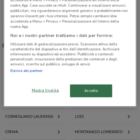
Via Nino Dall'Oro, 24 Lodi
nostra App. Cosa succede se rifiuti: Continuerai a visualizzare annunci
31.5 km
CHIUSO
pubblicitari, ma riguarderanno argomenti generici e probabilmente non
saranno rilevanti per i tuoi interessi. Potrai sempre cambiare idea
accedendo a Menu > Privacy > Personalizzazione all'interno della
Tutti i negozi E.ON Energia
nostra App.
Noi e i nostri partner trattiamo i dati per fornire:
Utilizzare dati di geolocalizzazione precisi. Scansione attiva delle
E.ON Energia, offerte e negozi
caratteristiche del dispositivo ai fini dell’identificazione. Archiviare
informazioni su dispositivo e/o accedervi. Pubblicità e contenuti
personalizzati, misurazione delle prestazioni dei contenuti e degli
annunci, ricerche sul pubblico, sviluppo di servizi.
Offerte volantini e cataloghi per città nelle vicinanze
Elenco dei partner
PIACENZA
ROTTOFRENO
Mostra finalità
Accetto
CASTELVETRO PIACENTINO
CREMONA
CORNEGLIANO LAUDENSE
LODI
CREMA
MONTANASO LOMBARDO