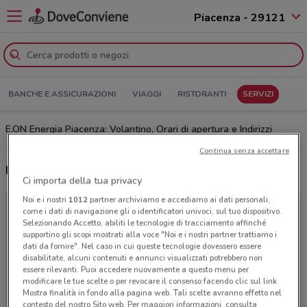
Piacenza - 29121
BANCHE E ASSICURAZIONI
VIAGGI
RISTORANTI
SERVIZI
E.ON Energia Piacenza: Volantino, Orari di apertura e Indirizzi
Continua senza accettare
Ultime offerte del volantino E.ON Energia
Ci importa della tua privacy
Noi e i nostri
1012
partner archiviamo e accediamo ai dati personali,
come i dati di navigazione gli o identificatori univoci, sul tuo dispositivo.
Selezionando Accetto, abiliti le tecnologie di tracciamento affinché
supportino gli scopi mostrati alla voce "Noi e i nostri partner trattiamo i
dati da fornire". Nel caso in cui queste tecnologie dovessero essere
disabilitate, alcuni contenuti e annunci visualizzati potrebbero non
essere rilevanti. Puoi accedere nuovamente a questo menu per
modificare le tue scelte o per revocare il consenso facendo clic sul link
Mostra finalità in fondo alla pagina web. Tali scelte avranno effetto nel
contesto del nostro Sito web. Per maggiori informazioni, consulta