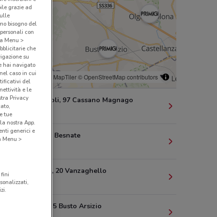
bile grazie ad
sulle
amo bisogno del
 personali con
o a Menu >
bblicitarie che
vigazione su
e hai navigato
(nel caso in cui
© MapTiler
© OpenStreetMap contributors
ificativi del
ettività e le
stra Privacy
Via Gasparoli, 97 Cassano Magnago
cato,
3.2 km
e tue
la nostra App.
nti generici e
Via Volpina Besnate
 a Menu >
3.9 km
Corso Italia, 20 Vanzaghello
fini
6.9 km
sonalizzati,
zi.
Via Milano, 5 Busto Arsizio