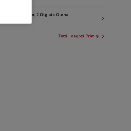
7.1 km
Via Montello, 2 Olgiate Olona
8 km
Tutti i negozi Primigi