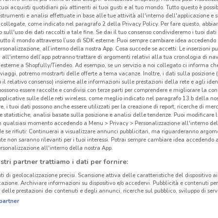
i tuoi acquisti quotidiani più attinenti ai tuoi gusti e al tuo mondo. Tutto questo è possi
 strumenti e analisi effettuate in base alle tue attività all'interno dell'applicazione e 
collegate, come indicato nel paragrafo 2 della Privacy Policy. Per fare questo, abbi
 sull'uso dei dati raccolti a tale fine. Se dai il tuo consenso condivideremo i tuoi dati
tutto il mondo attraverso l’uso di SDK esterne. Puoi sempre cambiare idea accedend
rsonalizzazione, all’interno della nostra App. Cosa succede se accetti: Le inserzioni pu
i all'interno dell’app potranno trattare di argomenti relativi alla tua cronologia di na
esterne a Shopfully/Tiendeo. Ad esempio, se un servizio a noi collegato ci informa ch
i viaggi, potremo mostrarti delle offerte a tema vacanze. Inoltre, i dati sulla posizione 
o il relativo consenso) insieme alle informazioni sulle prestazioni della rete e agli ident
 possono essere raccolte e condivisi con terze parti per comprendere e migliorare la conn
pplicative sulle delle reti wireless, come meglio indicato nel paragrafo 13.b della no
re, i tuoi dati possono anche essere utilizzati per la creazione di report, ricerche di mer
 e statistiche, analisi basate sulla posizione e analisi delle tendenze. Puoi modificare l
in qualsiasi momento accedendo a Menu > Privacy > Personalizzazione all'interno del
 se rifiuti: Continuerai a visualizzare annunci pubblicitari, ma riguarderanno argome
te non saranno rilevanti per i tuoi interessi. Potrai sempre cambiare idea accedendo
rsonalizzazione all'interno della nostra App.
stri partner trattiamo i dati per fornire:
ti di geolocalizzazione precisi. Scansione attiva delle caratteristiche del dispositivo ai 
icazione. Archiviare informazioni su dispositivo e/o accedervi. Pubblicità e contenuti per
delle prestazioni dei contenuti e degli annunci, ricerche sul pubblico, sviluppo di servi
partner