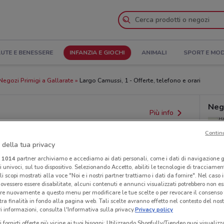
UTE E BENESSERE
INFANZIA E GIOCHI
ANIMALI
SPORT E MO
Negozi Primigi a Gallarate
Largo Camussi, 1 - Offerte, telefono e orari
Nego
Più info
Contin
 della tua privacy
i
1014
partner archiviamo e accediamo ai dati personali, come i dati di navigazione g
ri univoci, sul tuo dispositivo. Selezionando Accetto, abiliti le tecnologie di tracciame
li scopi mostrati alla voce "Noi e i nostri partner trattiamo i dati da fornire". Nel caso 
ovessero essere disabilitate, alcuni contenuti e annunci visualizzati potrebbero non ess
re nuovamente a questo menu per modificare le tue scelte o per revocare il consenso
provvedimenti regionali o nazionali. Verifica l’accuratezza
tra finalità in fondo alla pagina web. Tali scelte avranno effetto nel contesto del nost
 informazioni, consulta l'Informativa sulla privacy.
Privacy policy
i fornirti offerte più vicine ai tuoi bisogni: Utilizzando Shopfully/Tiendeo puoi visualizz