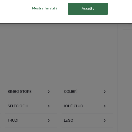
Mostra finalità
Accetto
BIMBO STORE
COLIBRÌ
SELEGIOCHI
JOUÈ CLUB
TRUDI
LEGO