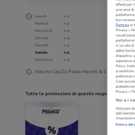
offerte per 
una serie di
piattaforme 
Lunedì
n.d.
tuo consenso
Martedì
n.d.
Partners
in 
Privacy > Pe
Mercoledì
n.d.
visualizzera
Giovedì
n.d.
piattaforme 
Venerdì
n.d.
in un sito d
abbia fornit
Sabato
n.d.
dispositivo,
Domenica
n.d.
esperienze a
Policy. Inolt
Macchi Calz.Di Paola Macchi & C.Sas
scientifiche
preferenze 
Cosa succede
probabilmen
Privacy > Pe
Tutte le promozioni di questo negozio
Noi e i no
Utilizzare da
dell’identif
misurazione 
Elenco dei 