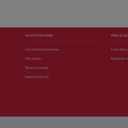
DOVECONVIENE
PER LE A
Cos'è DoveConviene
Cosa facc
Chi siamo
Richieste 
News e media
Lavora con noi