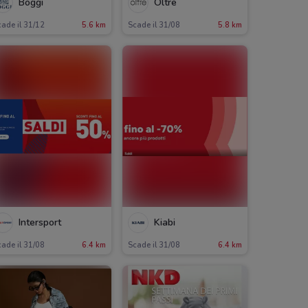
Boggi
Oltre
ade il 31/12
5.6 km
Scade il 31/08
5.8 km
Intersport
Kiabi
ade il 31/08
6.4 km
Scade il 31/08
6.4 km