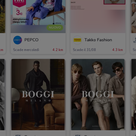
NUOVO
PEPCO
Takko Fashion
km
Scade mercoledì
4.2 km
Scade il 31/08
4.3 km
Sc