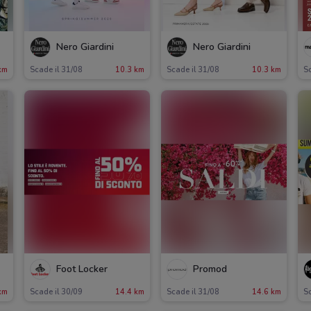
Nero Giardini
Nero Giardini
km
Scade il 31/08
10.3 km
Scade il 31/08
10.3 km
Sc
Foot Locker
Promod
km
Scade il 30/09
14.4 km
Scade il 31/08
14.6 km
Sc