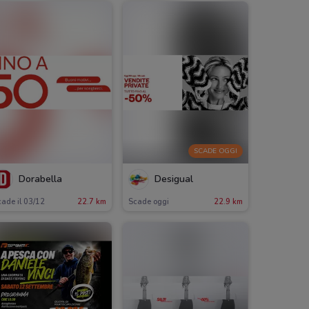
SCADE OGGI
Dorabella
Desigual
ade il 03/12
22.7 km
Scade oggi
22.9 km