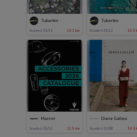
Tubertini
Tubertini
Scade il 31/12
10.3 km
Scade il 31/12
10.3 
Macron
Diana Gallesi
Scade il 31/12
11.5 km
Scade il 31/08
14.3 