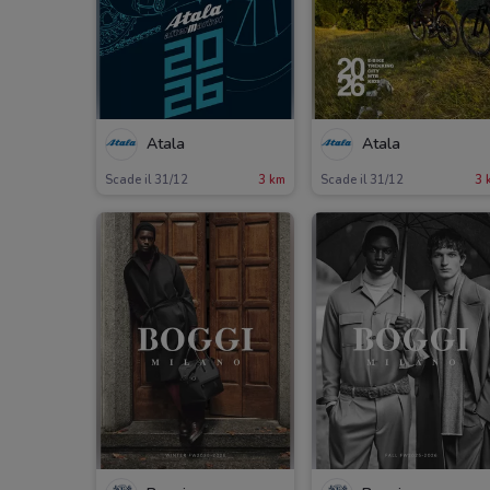
Atala
Atala
Scade il 31/12
3 km
Scade il 31/12
3 