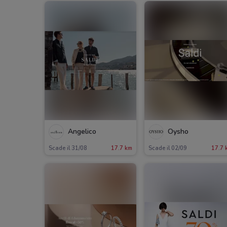
Angelico
Oysho
Scade il 31/08
17.7 km
Scade il 02/09
17.7 