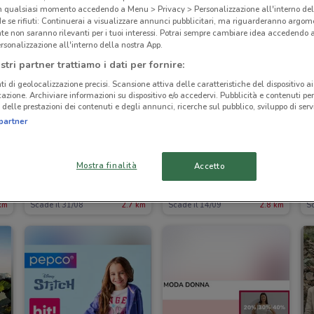
in qualsiasi momento accedendo a Menu > Privacy > Personalizzazione all'interno del
 se rifiuti: Continuerai a visualizzare annunci pubblicitari, ma riguarderanno argome
te non saranno rilevanti per i tuoi interessi. Potrai sempre cambiare idea accedendo
rsonalizzazione all'interno della nostra App.
stri partner trattiamo i dati per fornire:
ti di geolocalizzazione precisi. Scansione attiva delle caratteristiche del dispositivo ai 
icazione. Archiviare informazioni su dispositivo e/o accedervi. Pubblicità e contenuti per
delle prestazioni dei contenuti e degli annunci, ricerche sul pubblico, sviluppo di servi
partner
Mostra finalità
Accetto
OVS
Coin
km
Scade il 31/08
2.7 km
Scade il 14/09
2.8 km
Sc