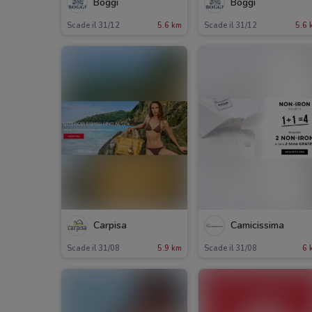
Boggi
Boggi
Scade il 31/12
5.6 km
Scade il 31/12
5.6 
Carpisa
Camicissima
Scade il 31/08
5.9 km
Scade il 31/08
6 