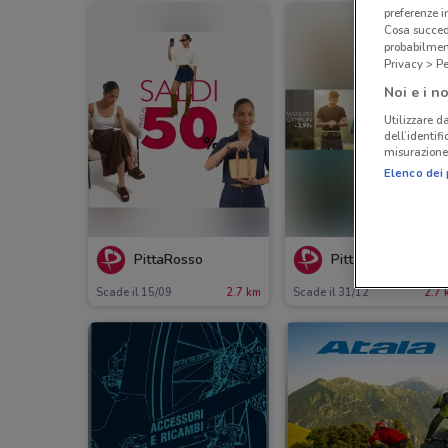
preferenze 
Cosa succede
probabilmen
Privacy > Pe
Noi e i no
Utilizzare da
dell’identif
misurazione 
Elenco dei 
PittaRosso
PittaRosso
Scade il 15/09
2.7 km
Scade il 31/12
2.7 