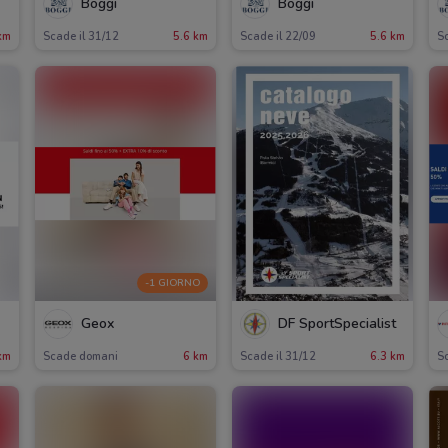
Boggi
Boggi
km
Scade il 31/12
5.6 km
Scade il 22/09
5.6 km
Sc
-1 GIORNO
Geox
DF SportSpecialist
km
Scade domani
6 km
Scade il 31/12
6.3 km
Sc