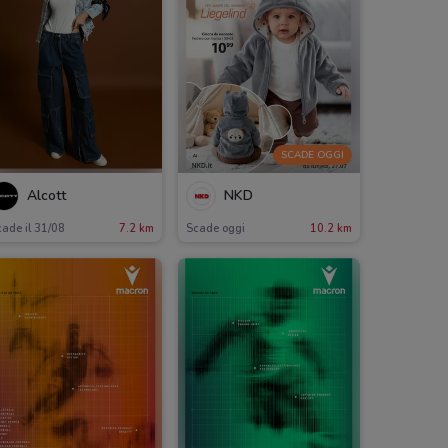
SCADE OGGI
Alcott
NKD
ade il 31/08
7.2 km
Scade oggi
10.2 km