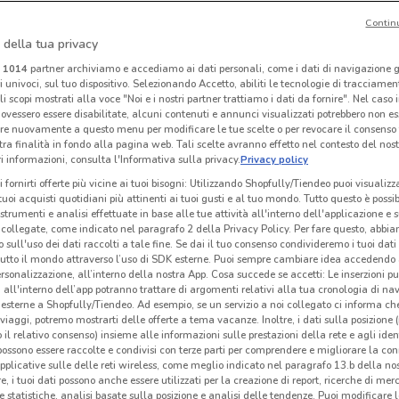
Contin
 della tua privacy
Lovable
Boggi
i
1014
partner archiviamo e accediamo ai dati personali, come i dati di navigazione g
ri univoci, sul tuo dispositivo. Selezionando Accetto, abiliti le tecnologie di tracciame
 m
Scade il 31/08
201 m
Scade il 31/12
238 m
Sc
li scopi mostrati alla voce "Noi e i nostri partner trattiamo i dati da fornire". Nel caso 
ovessero essere disabilitate, alcuni contenuti e annunci visualizzati potrebbero non ess
re nuovamente a questo menu per modificare le tue scelte o per revocare il consenso
tra finalità in fondo alla pagina web. Tali scelte avranno effetto nel contesto del nost
 informazioni, consulta l'Informativa sulla privacy.
Privacy policy
i fornirti offerte più vicine ai tuoi bisogni: Utilizzando Shopfully/Tiendeo puoi visualizz
i tuoi acquisti quotidiani più attinenti ai tuoi gusti e al tuo mondo. Tutto questo è possi
 strumenti e analisi effettuate in base alle tue attività all'interno dell'applicazione e 
collegate, come indicato nel paragrafo 2 della Privacy Policy. Per fare questo, abbi
 sull'uso dei dati raccolti a tale fine. Se dai il tuo consenso condivideremo i tuoi dati
tutto il mondo attraverso l’uso di SDK esterne. Puoi sempre cambiare idea accedend
rsonalizzazione, all’interno della nostra App. Cosa succede se accetti: Le inserzioni pu
i all'interno dell’app potranno trattare di argomenti relativi alla tua cronologia di na
esterne a Shopfully/Tiendeo. Ad esempio, se un servizio a noi collegato ci informa ch
i viaggi, potremo mostrarti delle offerte a tema vacanze. Inoltre, i dati sulla posizione 
o il relativo consenso) insieme alle informazioni sulle prestazioni della rete e agli ident
Fiorella Rubino
Scarpe & Scarpe
 possono essere raccolte e condivisi con terze parti per comprendere e migliorare la conn
pplicative sulle delle reti wireless, come meglio indicato nel paragrafo 13.b della no
km
Scade il 20/08
1.2 km
Scade il 30/09
2.4 km
Sc
re, i tuoi dati possono anche essere utilizzati per la creazione di report, ricerche di mer
 e statistiche, analisi basate sulla posizione e analisi delle tendenze. Puoi modificare l