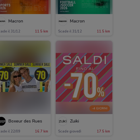
Macron
Macron
ade il 31/12
11.5 km
Scade il 31/12
11.5 km
-4 GIORNI
Boxeur des Rues
Zuiki
ade il 22/09
16.7 km
Scade giovedì
17.5 km