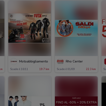
Motoabbigliamento
Rho Center
km
Scade il 10/11
19.7 km
Scade il 01/09
22.3 km
Sc