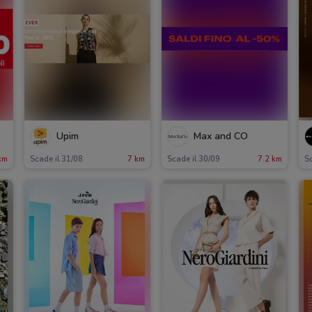
Upim
Max and CO
km
Scade il 31/08
7 km
Scade il 30/09
7.2 km
Sc