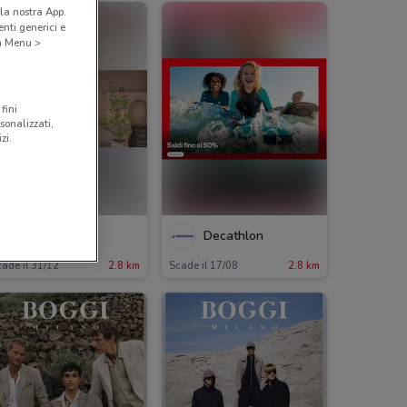
la nostra App.
nti generici e
 a Menu >
fini
sonalizzati,
zi.
Coin
Decathlon
ade il 31/12
2.8 km
Scade il 17/08
2.8 km