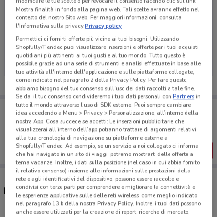
modificare le tue scelte o per revocare il consenso facendo clic sul link
Mostra finalità in fondo alla pagina web. Tali scelte avranno effetto nel
contesto del nostro Sito web. Per maggiori informazioni, consulta
l'Informativa sulla privacy.
Privacy policy
Ci dispiace, al momento non abbiamo pubblicato
Permettici di fornirti offerte più vicine ai tuoi bisogni: Utilizzando
Shopfully/Tiendeo puoi visualizzare inserzioni e offerte per i tuoi acquisti
volantini nella tua zona. Riprova più tardi.
quotidiani più attinenti ai tuoi gusti e al tuo mondo. Tutto questo è
possibile grazie ad una serie di strumenti e analisi effettuate in base alle
tue attività all'interno dell'applicazione e sulle piattaforme collegate,
come indicato nel paragrafo 2 della Privacy Policy. Per fare questo,
abbiamo bisogno del tuo consenso sull'uso dei dati raccolti a tale fine.
Se dai il tuo consenso condivideremo i tuoi dati personali con
Partners
in
tutto il mondo attraverso l’uso di SDK esterne. Puoi sempre cambiare
Porta DoveConviene sempre con te!
idea accedendo a Menu > Privacy > Personalizzazione, all’interno della
Puoi trovare le migliori offerte dei negozi vicino a te,
nostra App. Cosa succede se accetti: Le inserzioni pubblicitarie che
salvarle e creare la tua lista del risparmio, comodamente
visualizzerai all'interno dell’app potranno trattare di argomenti relativi
dal tuo cellulare.
alla tua cronologia di navigazione su piattaforme esterne a
Shopfully/Tiendeo. Ad esempio, se un servizio a noi collegato ci informa
SCARICA L’APP
che hai navigato in un sito di viaggi, potremo mostrarti delle offerte a
tema vacanze. Inoltre, i dati sulla posizione (nel caso in cui abbia fornito
il relativo consenso) insieme alle informazioni sulle prestazioni della
rete e agli identificativi del dispositivo, possono essere raccolte e
condivisi con terze parti per comprendere e migliorare la connettività e
Negozi Stokke a Gallarate
le esperienze applicative sulle delle reti wireless, come meglio indicato
nel paragrafo 13.b della nostra Privacy Policy. Inoltre, i tuoi dati possono
anche essere utilizzati per la creazione di report, ricerche di mercato,