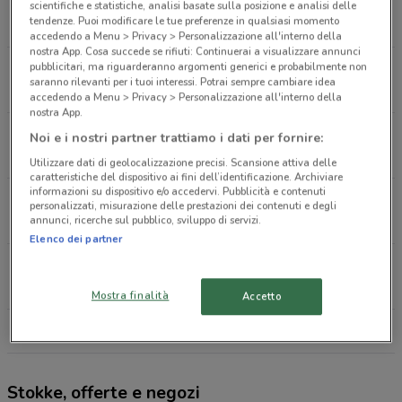
Via Trombini 5 Gallarate
scientifiche e statistiche, analisi basate sulla posizione e analisi delle
tendenze. Puoi modificare le tue preferenze in qualsiasi momento
253 m
accedendo a Menu > Privacy > Personalizzazione all'interno della
nostra App. Cosa succede se rifiuti: Continuerai a visualizzare annunci
pubblicitari, ma riguarderanno argomenti generici e probabilmente non
CORSO SEMPIONE, 4 Busto Arsizio
saranno rilevanti per i tuoi interessi. Potrai sempre cambiare idea
7.3 km
accedendo a Menu > Privacy > Personalizzazione all'interno della
nostra App.
Via Varesina 93 Gerenzano
Noi e i nostri partner trattiamo i dati per fornire:
15.6 km
Utilizzare dati di geolocalizzazione precisi. Scansione attiva delle
caratteristiche del dispositivo ai fini dell’identificazione. Archiviare
informazioni su dispositivo e/o accedervi. Pubblicità e contenuti
Via Crispi, 50 Varese
personalizzati, misurazione delle prestazioni dei contenuti e degli
annunci, ricerche sul pubblico, sviluppo di servizi.
17.7 km
Elenco dei partner
Viale Padre Auguggiari 199 Varese
19.5 km
Mostra finalità
Accetto
Tutti i negozi Stokke
Stokke, offerte e negozi