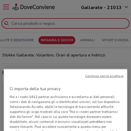
Gallarate - 21013
ALUTE E BENESSERE
INFANZIA E GIOCHI
ANIMALI
SPORT E MODA
Stokke Gallarate: Volantino, Orari di apertura e Indirizzi
Ultime offerte del volantino Stokke
Continua senza accettare
Ci importa della tua privacy
Noi e i nostri
1012
partner archiviamo e accediamo ai dati personali,
come i dati di navigazione gli o identificatori univoci, sul tuo dispositivo.
Selezionando Accetto, abiliti le tecnologie di tracciamento affinché
supportino gli scopi mostrati alla voce "Noi e i nostri partner trattiamo i
dati da fornire". Nel caso in cui queste tecnologie dovessero essere
disabilitate, alcuni contenuti e annunci visualizzati potrebbero non
essere rilevanti. Puoi accedere nuovamente a questo menu per