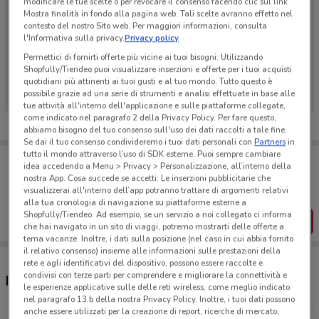
modificare le tue scelte o per revocare il consenso facendo clic sul link
Mostra finalità in fondo alla pagina web. Tali scelte avranno effetto nel
contesto del nostro Sito web. Per maggiori informazioni, consulta
l'Informativa sulla privacy.
Privacy policy
Ci dispiace, al momento non abbiamo pubblicato
Permettici di fornirti offerte più vicine ai tuoi bisogni: Utilizzando
Shopfully/Tiendeo puoi visualizzare inserzioni e offerte per i tuoi acquisti
volantini nella tua zona. Riprova più tardi.
quotidiani più attinenti ai tuoi gusti e al tuo mondo. Tutto questo è
possibile grazie ad una serie di strumenti e analisi effettuate in base alle
tue attività all'interno dell'applicazione e sulle piattaforme collegate,
come indicato nel paragrafo 2 della Privacy Policy. Per fare questo,
abbiamo bisogno del tuo consenso sull'uso dei dati raccolti a tale fine.
Se dai il tuo consenso condivideremo i tuoi dati personali con
Partners
in
tutto il mondo attraverso l’uso di SDK esterne. Puoi sempre cambiare
Porta DoveConviene sempre con te!
idea accedendo a Menu > Privacy > Personalizzazione, all’interno della
Puoi trovare le migliori offerte dei negozi vicino a te,
nostra App. Cosa succede se accetti: Le inserzioni pubblicitarie che
salvarle e creare la tua lista del risparmio, comodamente
visualizzerai all'interno dell’app potranno trattare di argomenti relativi
dal tuo cellulare.
alla tua cronologia di navigazione su piattaforme esterne a
Shopfully/Tiendeo. Ad esempio, se un servizio a noi collegato ci informa
SCARICA L’APP
che hai navigato in un sito di viaggi, potremo mostrarti delle offerte a
tema vacanze. Inoltre, i dati sulla posizione (nel caso in cui abbia fornito
il relativo consenso) insieme alle informazioni sulle prestazioni della
rete e agli identificativi del dispositivo, possono essere raccolte e
condivisi con terze parti per comprendere e migliorare la connettività e
Negozi Trudi a Gallarate
le esperienze applicative sulle delle reti wireless, come meglio indicato
nel paragrafo 13.b della nostra Privacy Policy. Inoltre, i tuoi dati possono
anche essere utilizzati per la creazione di report, ricerche di mercato,