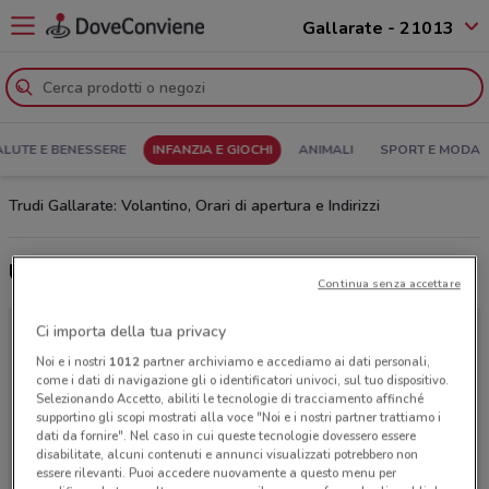
Gallarate - 21013
ALUTE E BENESSERE
INFANZIA E GIOCHI
ANIMALI
SPORT E MODA
Trudi Gallarate: Volantino, Orari di apertura e Indirizzi
Ultime offerte del volantino Trudi
Continua senza accettare
Ci importa della tua privacy
Noi e i nostri
1012
partner archiviamo e accediamo ai dati personali,
come i dati di navigazione gli o identificatori univoci, sul tuo dispositivo.
Selezionando Accetto, abiliti le tecnologie di tracciamento affinché
supportino gli scopi mostrati alla voce "Noi e i nostri partner trattiamo i
dati da fornire". Nel caso in cui queste tecnologie dovessero essere
disabilitate, alcuni contenuti e annunci visualizzati potrebbero non
essere rilevanti. Puoi accedere nuovamente a questo menu per