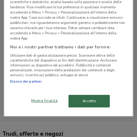
VIA TROMBINI, 3 Gallarate
scientifiche e statistiche, analisi basate sulla posizione e analisi delle
tendenze. Puoi modificare le tue preferenze in qualsiasi momento
239 m
accedendo a Menu > Privacy > Personalizzazione all'interno della
nostra App. Cosa succede se rifiuti: Continuerai a visualizzare annunci
pubblicitari, ma riguarderanno argomenti generici e probabilmente non
VIA SAN GREGORIO 4C Busto Arsizio
saranno rilevanti per i tuoi interessi. Potrai sempre cambiare idea
7.2 km
accedendo a Menu > Privacy > Personalizzazione all'interno della
nostra App.
Via Sempione, 129 Castelletto Sopra Ticino
Noi e i nostri partner trattiamo i dati per fornire:
15.5 km
Utilizzare dati di geolocalizzazione precisi. Scansione attiva delle
caratteristiche del dispositivo ai fini dell’identificazione. Archiviare
informazioni su dispositivo e/o accedervi. Pubblicità e contenuti
Via Palestro, 62 Inveruno
personalizzati, misurazione delle prestazioni dei contenuti e degli
annunci, ricerche sul pubblico, sviluppo di servizi.
16.9 km
Elenco dei partner
Via Giusti, 16 Casciago
18.7 km
Mostra finalità
Accetto
Tutti i negozi Trudi
Trudi, offerte e negozi