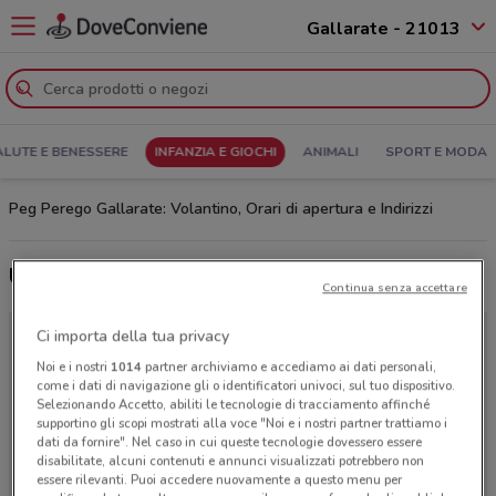
Gallarate - 21013
ALUTE E BENESSERE
INFANZIA E GIOCHI
ANIMALI
SPORT E MODA
Peg Perego Gallarate: Volantino, Orari di apertura e Indirizzi
Ultime offerte del volantino Peg Perego
Continua senza accettare
Ci importa della tua privacy
Noi e i nostri
1014
partner archiviamo e accediamo ai dati personali,
come i dati di navigazione gli o identificatori univoci, sul tuo dispositivo.
Selezionando Accetto, abiliti le tecnologie di tracciamento affinché
supportino gli scopi mostrati alla voce "Noi e i nostri partner trattiamo i
dati da fornire". Nel caso in cui queste tecnologie dovessero essere
disabilitate, alcuni contenuti e annunci visualizzati potrebbero non
essere rilevanti. Puoi accedere nuovamente a questo menu per