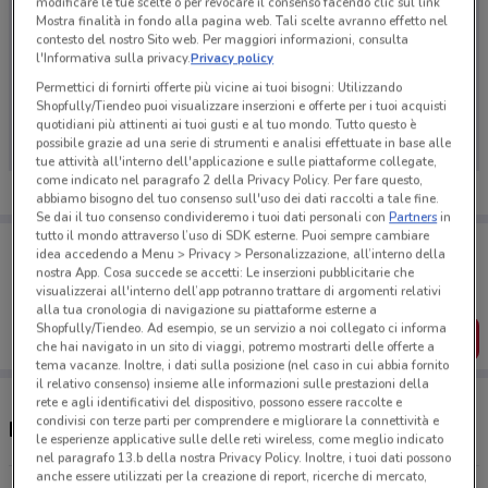
modificare le tue scelte o per revocare il consenso facendo clic sul link
Mostra finalità in fondo alla pagina web. Tali scelte avranno effetto nel
contesto del nostro Sito web. Per maggiori informazioni, consulta
l'Informativa sulla privacy.
Privacy policy
Ci dispiace, al momento non abbiamo pubblicato
Permettici di fornirti offerte più vicine ai tuoi bisogni: Utilizzando
Shopfully/Tiendeo puoi visualizzare inserzioni e offerte per i tuoi acquisti
volantini nella tua zona. Riprova più tardi.
quotidiani più attinenti ai tuoi gusti e al tuo mondo. Tutto questo è
possibile grazie ad una serie di strumenti e analisi effettuate in base alle
tue attività all'interno dell'applicazione e sulle piattaforme collegate,
come indicato nel paragrafo 2 della Privacy Policy. Per fare questo,
abbiamo bisogno del tuo consenso sull'uso dei dati raccolti a tale fine.
Se dai il tuo consenso condivideremo i tuoi dati personali con
Partners
in
tutto il mondo attraverso l’uso di SDK esterne. Puoi sempre cambiare
Porta DoveConviene sempre con te!
idea accedendo a Menu > Privacy > Personalizzazione, all’interno della
Puoi trovare le migliori offerte dei negozi vicino a te,
nostra App. Cosa succede se accetti: Le inserzioni pubblicitarie che
salvarle e creare la tua lista del risparmio, comodamente
visualizzerai all'interno dell’app potranno trattare di argomenti relativi
dal tuo cellulare.
alla tua cronologia di navigazione su piattaforme esterne a
Shopfully/Tiendeo. Ad esempio, se un servizio a noi collegato ci informa
SCARICA L’APP
che hai navigato in un sito di viaggi, potremo mostrarti delle offerte a
tema vacanze. Inoltre, i dati sulla posizione (nel caso in cui abbia fornito
il relativo consenso) insieme alle informazioni sulle prestazioni della
rete e agli identificativi del dispositivo, possono essere raccolte e
condivisi con terze parti per comprendere e migliorare la connettività e
Negozi Peg Perego a Gallarate
le esperienze applicative sulle delle reti wireless, come meglio indicato
nel paragrafo 13.b della nostra Privacy Policy. Inoltre, i tuoi dati possono
anche essere utilizzati per la creazione di report, ricerche di mercato,