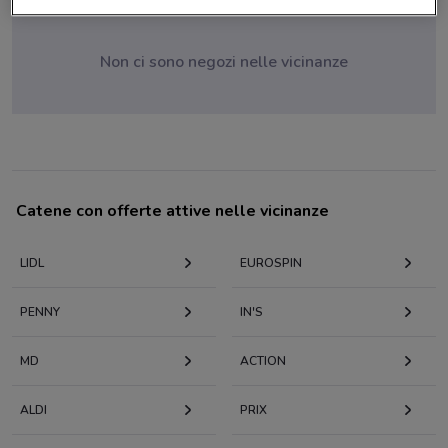
Non ci sono negozi nelle vicinanze
Catene con offerte attive nelle vicinanze
LIDL
EUROSPIN
PENNY
IN'S
MD
ACTION
ALDI
PRIX