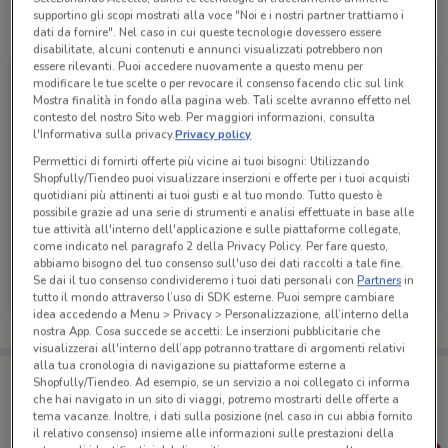
supportino gli scopi mostrati alla voce "Noi e i nostri partner trattiamo i
Tutte le promozioni di questo negozio
dati da fornire". Nel caso in cui queste tecnologie dovessero essere
disabilitate, alcuni contenuti e annunci visualizzati potrebbero non
essere rilevanti. Puoi accedere nuovamente a questo menu per
modificare le tue scelte o per revocare il consenso facendo clic sul link
Mostra finalità in fondo alla pagina web. Tali scelte avranno effetto nel
contesto del nostro Sito web. Per maggiori informazioni, consulta
l'Informativa sulla privacy.
Privacy policy
Permettici di fornirti offerte più vicine ai tuoi bisogni: Utilizzando
Shopfully/Tiendeo puoi visualizzare inserzioni e offerte per i tuoi acquisti
quotidiani più attinenti ai tuoi gusti e al tuo mondo. Tutto questo è
possibile grazie ad una serie di strumenti e analisi effettuate in base alle
tue attività all'interno dell'applicazione e sulle piattaforme collegate,
-4 GIORNI
NUOVO
come indicato nel paragrafo 2 della Privacy Policy. Per fare questo,
abbiamo bisogno del tuo consenso sull'uso dei dati raccolti a tale fine.
PENNY
PENNY
Se dai il tuo consenso condivideremo i tuoi dati personali con
Partners
in
tutto il mondo attraverso l’uso di SDK esterne. Puoi sempre cambiare
Scade mercoledì
1.3 km
Scade mercoledì
1.3 km
idea accedendo a Menu > Privacy > Personalizzazione, all’interno della
nostra App. Cosa succede se accetti: Le inserzioni pubblicitarie che
visualizzerai all'interno dell’app potranno trattare di argomenti relativi
alla tua cronologia di navigazione su piattaforme esterne a
Porta DoveConviene sempre con te!
Shopfully/Tiendeo. Ad esempio, se un servizio a noi collegato ci informa
Puoi trovare le migliori offerte dei negozi vicino a te,
che hai navigato in un sito di viaggi, potremo mostrarti delle offerte a
salvarle e creare la tua lista del risparmio, comodamente
tema vacanze. Inoltre, i dati sulla posizione (nel caso in cui abbia fornito
dal tuo cellulare.
il relativo consenso) insieme alle informazioni sulle prestazioni della