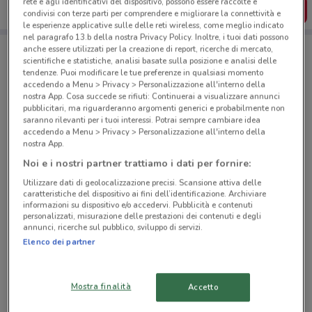
rete e agli identificativi del dispositivo, possono essere raccolte e
SCARICA L’APP
condivisi con terze parti per comprendere e migliorare la connettività e
le esperienze applicative sulle delle reti wireless, come meglio indicato
nel paragrafo 13.b della nostra Privacy Policy. Inoltre, i tuoi dati possono
anche essere utilizzati per la creazione di report, ricerche di mercato,
scientifiche e statistiche, analisi basate sulla posizione e analisi delle
Negozi PENNY a Marcon
tendenze. Puoi modificare le tue preferenze in qualsiasi momento
accedendo a Menu > Privacy > Personalizzazione all'interno della
nostra App. Cosa succede se rifiuti: Continuerai a visualizzare annunci
pubblicitari, ma riguarderanno argomenti generici e probabilmente non
saranno rilevanti per i tuoi interessi. Potrai sempre cambiare idea
accedendo a Menu > Privacy > Personalizzazione all'interno della
nostra App.
© MapTiler
© OpenStreetMap contributors
Noi e i nostri partner trattiamo i dati per fornire:
Utilizzare dati di geolocalizzazione precisi. Scansione attiva delle
caratteristiche del dispositivo ai fini dell’identificazione. Archiviare
informazioni su dispositivo e/o accedervi. Pubblicità e contenuti
personalizzati, misurazione delle prestazioni dei contenuti e degli
annunci, ricerche sul pubblico, sviluppo di servizi.
Elenco dei partner
Mostra finalità
Accetto