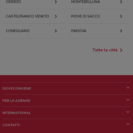
ODERZO
MONTEBELLUNA
CASTELFRANCO VENETO
PIOVE DI SACCO
CONEGLIANO
PADOVA
Tutte le città
DOVECONVIENE
Cos'è DoveConviene
PER LE AZIENDE
Chi siamo
Cosa facciamo
INTERNATIONAL
News e media
Richieste commerciali e marketing
Brazil
CONTATTI
Lavora con noi
Mexico