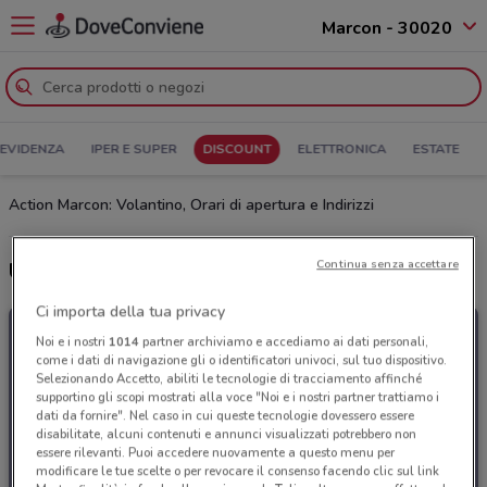
Marcon - 30020
 EVIDENZA
IPER E SUPER
DISCOUNT
ELETTRONICA
ESTATE
Action Marcon: Volantino, Orari di apertura e Indirizzi
Continua senza accettare
Ultime offerte del volantino Action
Ci importa della tua privacy
Noi e i nostri
1014
partner archiviamo e accediamo ai dati personali,
come i dati di navigazione gli o identificatori univoci, sul tuo dispositivo.
Selezionando Accetto, abiliti le tecnologie di tracciamento affinché
supportino gli scopi mostrati alla voce "Noi e i nostri partner trattiamo i
dati da fornire". Nel caso in cui queste tecnologie dovessero essere
disabilitate, alcuni contenuti e annunci visualizzati potrebbero non
essere rilevanti. Puoi accedere nuovamente a questo menu per
modificare le tue scelte o per revocare il consenso facendo clic sul link