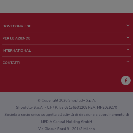
DOVECONVIENE
Cos'è DoveConviene
PER LE AZIENDE
Chi siamo
Cosa facciamo
INTERNATIONAL
News e media
Richieste commerciali e marketing
Brazil
CONTATTI
Lavora con noi
Mexico
Segnalazione punto vendita
France
Segnalazione Volantino
Australia
Hai un malfunzionamento sul web o sull'app?
New Zealand
© Copyright 2026 Shopfully S.p.A.
Shopfully S.p.A. - C.F / P. Iva 03156531208 REA: MI-2029270
Società a socio unico soggetta all’attività di direzione e coordinamento di
MEDIA Central Holding GmbH
Via Giosuè Borsi 9 - 20143 Milano