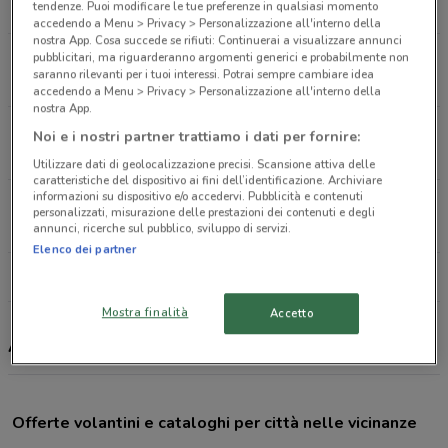
tendenze. Puoi modificare le tue preferenze in qualsiasi momento
24.4 km
APERTO
accedendo a Menu > Privacy > Personalizzazione all'interno della
nostra App. Cosa succede se rifiuti: Continuerai a visualizzare annunci
Via Caltana 169 Santa Maria Di Sala
pubblicitari, ma riguarderanno argomenti generici e probabilmente non
saranno rilevanti per i tuoi interessi. Potrai sempre cambiare idea
24.7 km
APERTO
accedendo a Menu > Privacy > Personalizzazione all'interno della
nostra App.
Piazza Venezia Jesolo
Noi e i nostri partner trattiamo i dati per fornire:
26.9 km
APERTO
Utilizzare dati di geolocalizzazione precisi. Scansione attiva delle
caratteristiche del dispositivo ai fini dell’identificazione. Archiviare
informazioni su dispositivo e/o accedervi. Pubblicità e contenuti
Via Antonio Meucci Camposampiero
personalizzati, misurazione delle prestazioni dei contenuti e degli
28.4 km
APERTO
annunci, ricerche sul pubblico, sviluppo di servizi.
Elenco dei partner
Tutti i negozi Action
Mostra finalità
Accetto
Action, offerte e negozi
Offerte volantini e cataloghi per città nelle vicinanze