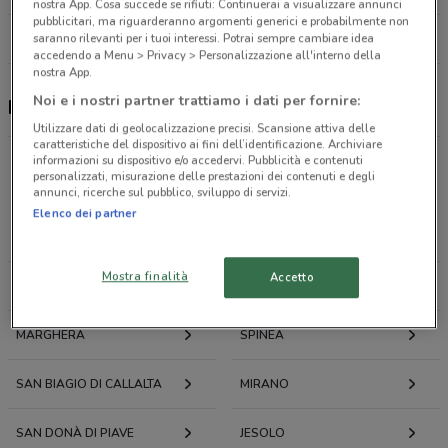
nostra App. Cosa succede se rifiuti: Continuerai a visualizzare annunci
pubblicitari, ma riguarderanno argomenti generici e probabilmente non
Tutti i negozi PENNY
saranno rilevanti per i tuoi interessi. Potrai sempre cambiare idea
accedendo a Menu > Privacy > Personalizzazione all'interno della
nostra App.
Noi e i nostri partner trattiamo i dati per fornire:
PENNY, offerte e negozi
Utilizzare dati di geolocalizzazione precisi. Scansione attiva delle
caratteristiche del dispositivo ai fini dell’identificazione. Archiviare
informazioni su dispositivo e/o accedervi. Pubblicità e contenuti
personalizzati, misurazione delle prestazioni dei contenuti e degli
Offerte volantini e cataloghi per città nelle vicinanze
annunci, ricerche sul pubblico, sviluppo di servizi.
Elenco dei partner
MARCON
MESTRE
Mostra finalità
Accetto
VENEZIA
TREVISO
MARGHERA
SPINEA
SAN BIAGIO DI CALLALTA
MIRANO
SAN DONÀ DI PIAVE
JESOLO