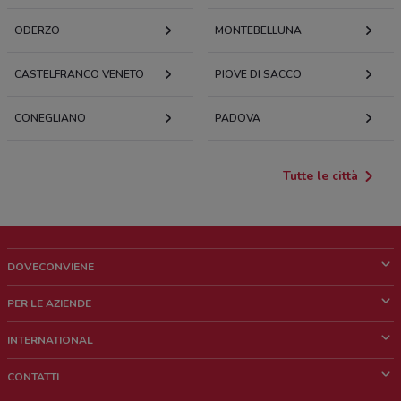
ODERZO
MONTEBELLUNA
CASTELFRANCO VENETO
PIOVE DI SACCO
CONEGLIANO
PADOVA
Tutte le città
DOVECONVIENE
Cos'è DoveConviene
PER LE AZIENDE
Chi siamo
Cosa facciamo
INTERNATIONAL
News e media
Richieste commerciali e marketing
Brazil
CONTATTI
Lavora con noi
Mexico