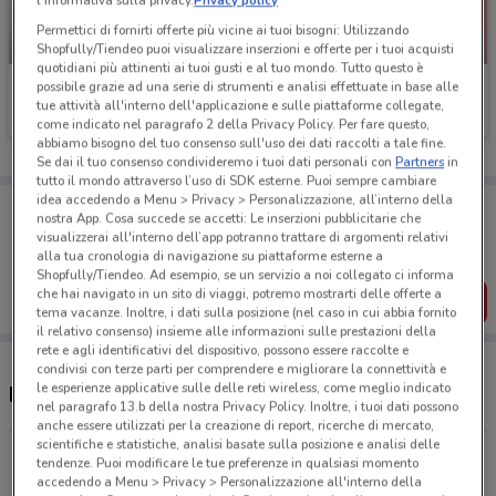
l'Informativa sulla privacy.
Privacy policy
Permettici di fornirti offerte più vicine ai tuoi bisogni: Utilizzando
-3 GIORNI
-3 GIORNI
Shopfully/Tiendeo puoi visualizzare inserzioni e offerte per i tuoi acquisti
quotidiani più attinenti ai tuoi gusti e al tuo mondo. Tutto questo è
possibile grazie ad una serie di strumenti e analisi effettuate in base alle
PENNY
PENNY
tue attività all'interno dell'applicazione e sulle piattaforme collegate,
come indicato nel paragrafo 2 della Privacy Policy. Per fare questo,
Scade mercoledì
1.3 km
Scade mercoledì
1.3 km
abbiamo bisogno del tuo consenso sull'uso dei dati raccolti a tale fine.
Se dai il tuo consenso condivideremo i tuoi dati personali con
Partners
in
tutto il mondo attraverso l’uso di SDK esterne. Puoi sempre cambiare
idea accedendo a Menu > Privacy > Personalizzazione, all’interno della
Porta DoveConviene sempre con te!
nostra App. Cosa succede se accetti: Le inserzioni pubblicitarie che
Puoi trovare le migliori offerte dei negozi vicino a te,
visualizzerai all'interno dell’app potranno trattare di argomenti relativi
salvarle e creare la tua lista del risparmio, comodamente
alla tua cronologia di navigazione su piattaforme esterne a
dal tuo cellulare.
Shopfully/Tiendeo. Ad esempio, se un servizio a noi collegato ci informa
che hai navigato in un sito di viaggi, potremo mostrarti delle offerte a
SCARICA L’APP
tema vacanze. Inoltre, i dati sulla posizione (nel caso in cui abbia fornito
il relativo consenso) insieme alle informazioni sulle prestazioni della
rete e agli identificativi del dispositivo, possono essere raccolte e
condivisi con terze parti per comprendere e migliorare la connettività e
le esperienze applicative sulle delle reti wireless, come meglio indicato
Negozi PENNY a Marcon
nel paragrafo 13.b della nostra Privacy Policy. Inoltre, i tuoi dati possono
anche essere utilizzati per la creazione di report, ricerche di mercato,
scientifiche e statistiche, analisi basate sulla posizione e analisi delle
Via Del Vetro, 11 Marcon
tendenze. Puoi modificare le tue preferenze in qualsiasi momento
accedendo a Menu > Privacy > Personalizzazione all'interno della
1.3 km
CHIUSO