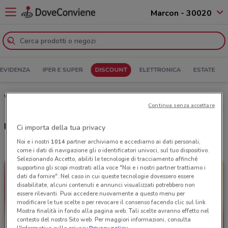
Marcon - 30020
 EVIDENZA
IPER E SUPER
DISCOUNT
ELETTRONICA
ESTATE
volantino PENNY a Marcon
Continua senza accettare
Ultime offerte del volantino PENNY
Ci importa della tua privacy
Noi e i nostri
1014
partner archiviamo e accediamo ai dati personali,
come i dati di navigazione gli o identificatori univoci, sul tuo dispositivo.
Selezionando Accetto, abiliti le tecnologie di tracciamento affinché
supportino gli scopi mostrati alla voce "Noi e i nostri partner trattiamo i
dati da fornire". Nel caso in cui queste tecnologie dovessero essere
disabilitate, alcuni contenuti e annunci visualizzati potrebbero non
essere rilevanti. Puoi accedere nuovamente a questo menu per
modificare le tue scelte o per revocare il consenso facendo clic sul link
Mostra finalità in fondo alla pagina web. Tali scelte avranno effetto nel
contesto del nostro Sito web. Per maggiori informazioni, consulta