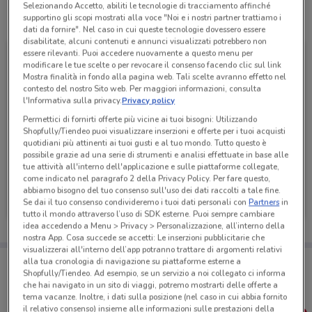
Selezionando Accetto, abiliti le tecnologie di tracciamento affinché
Tutte le promozioni di questo negozio
supportino gli scopi mostrati alla voce "Noi e i nostri partner trattiamo i
dati da fornire". Nel caso in cui queste tecnologie dovessero essere
disabilitate, alcuni contenuti e annunci visualizzati potrebbero non
essere rilevanti. Puoi accedere nuovamente a questo menu per
modificare le tue scelte o per revocare il consenso facendo clic sul link
Mostra finalità in fondo alla pagina web. Tali scelte avranno effetto nel
contesto del nostro Sito web. Per maggiori informazioni, consulta
l'Informativa sulla privacy.
Privacy policy
Permettici di fornirti offerte più vicine ai tuoi bisogni: Utilizzando
Shopfully/Tiendeo puoi visualizzare inserzioni e offerte per i tuoi acquisti
quotidiani più attinenti ai tuoi gusti e al tuo mondo. Tutto questo è
possibile grazie ad una serie di strumenti e analisi effettuate in base alle
-3 GIORNI
-3 GIORNI
tue attività all'interno dell'applicazione e sulle piattaforme collegate,
come indicato nel paragrafo 2 della Privacy Policy. Per fare questo,
PENNY
PENNY
abbiamo bisogno del tuo consenso sull'uso dei dati raccolti a tale fine.
Se dai il tuo consenso condivideremo i tuoi dati personali con
Partners
in
Scade mercoledì
2 km
Scade mercoledì
2 km
tutto il mondo attraverso l’uso di SDK esterne. Puoi sempre cambiare
idea accedendo a Menu > Privacy > Personalizzazione, all’interno della
nostra App. Cosa succede se accetti: Le inserzioni pubblicitarie che
visualizzerai all'interno dell’app potranno trattare di argomenti relativi
Porta DoveConviene sempre con te!
alla tua cronologia di navigazione su piattaforme esterne a
Puoi trovare le migliori offerte dei negozi vicino a te,
Shopfully/Tiendeo. Ad esempio, se un servizio a noi collegato ci informa
salvarle e creare la tua lista del risparmio, comodamente
che hai navigato in un sito di viaggi, potremo mostrarti delle offerte a
dal tuo cellulare.
tema vacanze. Inoltre, i dati sulla posizione (nel caso in cui abbia fornito
il relativo consenso) insieme alle informazioni sulle prestazioni della