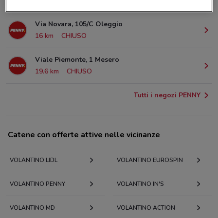
2.8 km
CHIUSO
Via Novara, 105/C Oleggio
16 km
CHIUSO
Viale Piemonte, 1 Mesero
19.6 km
CHIUSO
Tutti i negozi PENNY
Catene con offerte attive nelle vicinanze
VOLANTINO LIDL
VOLANTINO EUROSPIN
VOLANTINO PENNY
VOLANTINO IN'S
VOLANTINO MD
VOLANTINO ACTION