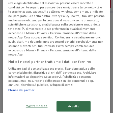
SCARICA L’APP
rete e agli identificativi del dispositivo, possono essere raccolte e
condivisi con terze parti per comprendere e migliorare la connettività e
le esperienze applicative sulle delle reti wireless, come meglio indicato
nel paragrafo 13.b della nostra Privacy Policy. Inoltre, i tuoi dati possono
anche essere utilizzati per la creazione di report, ricerche di mercato,
Negozi PENNY a Novara
scientifiche e statistiche, analisi basate sulla posizione e analisi delle
tendenze. Puoi modificare le tue preferenze in qualsiasi momento
accedendo a Menu > Privacy > Personalizzazione all'interno della
nostra App. Cosa succede se rifiuti: Continuerai a visualizzare annunci
pubblicitari, ma riguarderanno argomenti generici e probabilmente non
saranno rilevanti per i tuoi interessi. Potrai sempre cambiare idea
accedendo a Menu > Privacy > Personalizzazione all'interno della
nostra App.
© MapTiler
© OpenStreetMap contributors
Noi e i nostri partner trattiamo i dati per fornire:
Utilizzare dati di geolocalizzazione precisi. Scansione attiva delle
Corso Vercelli, 69 Novara
caratteristiche del dispositivo ai fini dell’identificazione. Archiviare
2.3 km
CHIUSO
informazioni su dispositivo e/o accedervi. Pubblicità e contenuti
personalizzati, misurazione delle prestazioni dei contenuti e degli
annunci, ricerche sul pubblico, sviluppo di servizi.
Corso Risorgimento, 140 Novara
Elenco dei partner
2.6 km
CHIUSO
Mostra finalità
Accetto
Corso 23 Marzo, 369 Novara