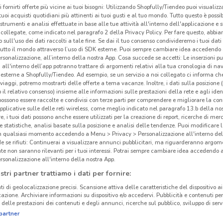
i fornirti offerte più vicine ai tuoi bisogni: Utilizzando Shopfully/Tiendeo puoi visualizz
i tuoi acquisti quotidiani più attinenti ai tuoi gusti e al tuo mondo. Tutto questo è possi
 strumenti e analisi effettuate in base alle tue attività all'interno dell'applicazione e 
collegate, come indicato nel paragrafo 2 della Privacy Policy. Per fare questo, abbi
 sull'uso dei dati raccolti a tale fine. Se dai il tuo consenso condivideremo i tuoi dati
tutto il mondo attraverso l’uso di SDK esterne. Puoi sempre cambiare idea accedend
rsonalizzazione, all’interno della nostra App. Cosa succede se accetti: Le inserzioni pu
i all'interno dell’app potranno trattare di argomenti relativi alla tua cronologia di na
esterne a Shopfully/Tiendeo. Ad esempio, se un servizio a noi collegato ci informa ch
i viaggi, potremo mostrarti delle offerte a tema vacanze. Inoltre, i dati sulla posizione 
o il relativo consenso) insieme alle informazioni sulle prestazioni della rete e agli ident
 possono essere raccolte e condivisi con terze parti per comprendere e migliorare la conn
pplicative sulle delle reti wireless, come meglio indicato nel paragrafo 13.b della no
re, i tuoi dati possono anche essere utilizzati per la creazione di report, ricerche di mer
 e statistiche, analisi basate sulla posizione e analisi delle tendenze. Puoi modificare l
1.4 km
in qualsiasi momento accedendo a Menu > Privacy > Personalizzazione all'interno del
 se rifiuti: Continuerai a visualizzare annunci pubblicitari, ma riguarderanno argome
te non saranno rilevanti per i tuoi interessi. Potrai sempre cambiare idea accedendo
Gli
rsonalizzazione all'interno della nostra App.
cinanze
neg
stri partner trattiamo i dati per fornire:
ti di geolocalizzazione precisi. Scansione attiva delle caratteristiche del dispositivo ai 
MD è 
CÀSTANO PRIMO
LONATE POZZOLO
icazione. Archiviare informazioni su dispositivo e/o accedervi. Pubblicità e contenuti per
delle prestazioni dei contenuti e degli annunci, ricerche sul pubblico, sviluppo di servi
Di Vi
partner
Trico
VIGEVANO
CORBETTA