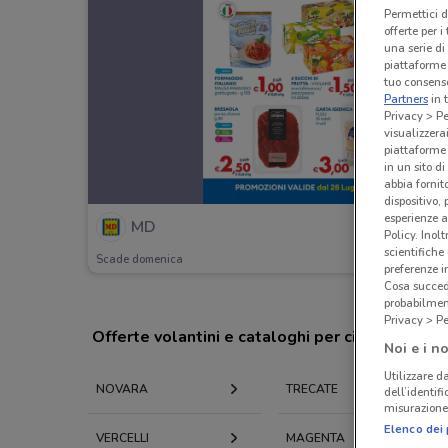
Permettici d
offerte per 
una serie di
piattaforme 
tuo consenso
Partners
in 
Privacy > Pe
visualizzera
piattaforme 
in un sito d
abbia fornit
dispositivo,
esperienze a
MD
Policy. Inolt
scientifiche
Scade domenica
preferenze 
Cosa succede
probabilmen
Privacy > Pe
Offerte volantini e cataloghi per città nelle vi
Noi e i no
Utilizzare da
NOVARA
TRECATE
dell’identif
misurazione 
Elenco dei 
VERCELLI
MAGENTA