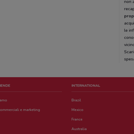
non 
recap
prop
acqui
le in
conos
vicin
Scari
spes
ZIENDE
INTERNATIONAL
iamo
Brazil
commerciali e marketing
Mexico
France
Australia