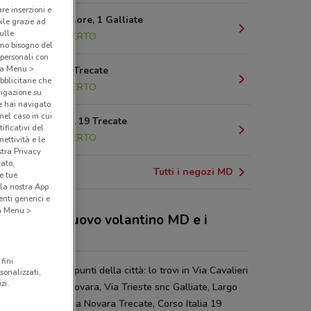
are inserzioni e
Largo Tricolore, 1 Galliate
bile grazie ad
sulle
7.7 km
APERTO
amo bisogno del
 personali con
o a Menu >
Via Novara Trecate
bblicitarie che
7.7 km
APERTO
vigazione su
e hai navigato
(nel caso in cui
Corso Italia, 19 Trecate
ificativi del
8.5 km
APERTO
ettività e le
stra Privacy
cato,
Tutti i negozi MD
e tue
la nostra App.
nti generici e
 a Menu >
 sconti del nuovo volantino MD e i
ozi
fini
presente in vari punti della città: lo trovi in Via Cavalieri
sonalizzati,
zi.
ttorio Veneto 3 Novara, Via Trieste snc Galliate, Largo
lore 1 Galliate, Via Novara Trecate, Corso Italia 19