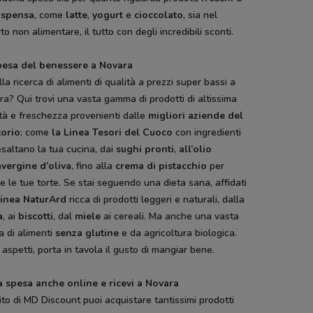
ispensa
, come
latte
,
yogurt
e
cioccolato
, sia nel
to non alimentare, il tutto con degli incredibili sconti.
pesa del benessere a Novara
lla ricerca di alimenti di qualità a prezzi super bassi a
a? Qui trovi una vasta gamma di prodotti di altissima
tà e freschezza provenienti dalle
migliori aziende del
torio
; come
la Linea Tesori del Cuoco
con ingredienti
saltano la tua cucina, dai
sughi pronti
,
all’olio
avergine d’oliva
, fino alla
crema di pistacchio
per
re le tue torte. Se stai seguendo una dieta sana, affidati
linea NaturArd
ricca di prodotti leggeri e naturali, dalla
a
, ai
biscotti
, dal
miele
ai cereali. Ma anche una vasta
a di alimenti
senza glutine
e da agricoltura biologica.
aspetti, porta in tavola il gusto di mangiar bene.
la spesa anche online e ricevi a Novara
ito di MD Discount puoi acquistare tantissimi prodotti