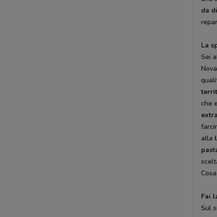
da d
repar
La s
Sei a
Novar
quali
terri
che e
extr
farci
alla
past
scelt
Cosa 
Fai 
Sul s