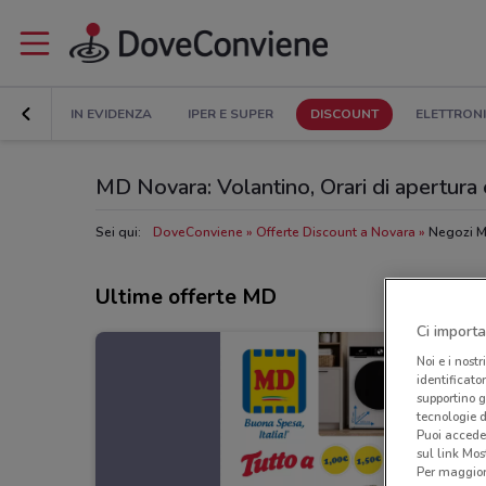
IN EVIDENZA
IPER E SUPER
DISCOUNT
ELETTRON
MD Novara: Volantino, Orari di apertura e
Sei qui:
DoveConviene
Offerte Discount a Novara
Negozi M
Ultime offerte MD
Ci importa
Noi e i nostr
identificato
supportino g
tecnologie d
Puoi accede
sul link Mos
Per maggiori