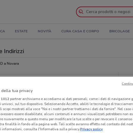
ICA
ESTATE
NOVITÀ
CURA CASA E CORPO
BRICOLAGE
 Indirizzi
D a Novara
Ora
Contin
 della tua privacy
i
1012
partner archiviamo e accediamo ai dati personali, come i dati di navigazione g
ri univoci, sul tuo dispositivo. Selezionando Accetto, abiliti le tecnologie di tracciame
li scopi mostrati alla voce "Noi e i nostri partner trattiamo i dati da fornire". Nel caso 
ovessero essere disabilitate, alcuni contenuti e annunci visualizzati potrebbero non ess
re nuovamente a questo menu per modificare le tue scelte o per revocare il consenso
tra finalità in fondo alla pagina web. Tali scelte avranno effetto nel contesto del nost
 informazioni, consulta l'Informativa sulla privacy.
Privacy policy