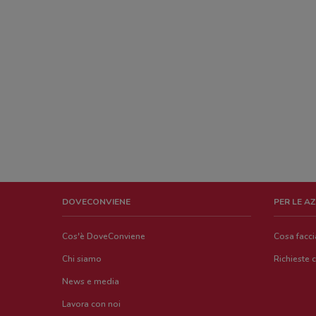
DOVECONVIENE
PER LE A
Cos'è DoveConviene
Cosa facc
Chi siamo
Richieste 
News e media
Lavora con noi