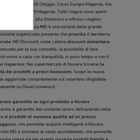
ate, Via Verbano 16 Oleggio, Corso Europa Magenta, Via
rolamo Emiliani 7/9 Magenta. Tutti i negozi sono aperti
 i giorni dal Lunedì alla Domenica e offrono i migliori
tti per la tua spesa.
MD
è una società della grande
ribuzione organizzata presente che
presidia il territorio
onale
. MD Discount, come catena
discount alimentare
,
rezzato per la sua comodità, la possibilità di fare
sti vicino a casa con tranquillità, in poco tempo e con il
to risparmio
. Nei supermercato di Novara troverai
la
tà dei prodotti a prezzi bassissimi
. Scopri le nuove
te aggiornate costantemente sul volantino sfogliabile
ttamente su DoveConviene.it.
armio garantito su ogni prodotto a Novara
sparmio è garantito dal costante lavoro dell’azienda nella
ca di
prodotti di massima qualità ad un prezzo
aggioso
, che permette acquisti intelligenti a Novara.
rchio MD è sinonimo di vasto assortimento, che permette
buona spesa sia per quanto riguarda prodotti
freschi e