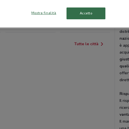
Trec
S. Gi
BUSTO ARSIZIO
VITTUONE
Mostra finalità
Accetto
tutti
prodo
CANEGRATE
ROMAGNANO SESIA
dist
nazi
Tutte le città
è app
acqui
gius
quali
offer
dire
Risp
Il ri
ricer
vant
Il ma
una 