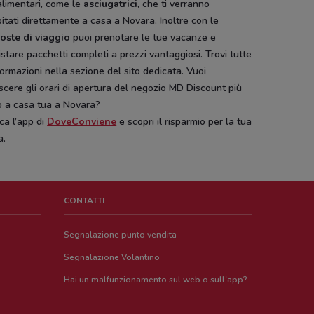
alimentari, come le
asciugatrici
, che ti verranno
itati direttamente a casa a Novara. Inoltre con le
oste di viaggio
puoi prenotare le tue vacanze e
stare pacchetti completi a prezzi vantaggiosi. Trovi tutte
formazioni nella sezione del sito dedicata. Vuoi
cere gli orari di apertura del negozio MD Discount più
o a casa tua a Novara?
ca l’app di
DoveConviene
e scopri il risparmio per la tua
a.
CONTATTI
Segnalazione punto vendita
Segnalazione Volantino
Hai un malfunzionamento sul web o sull'app?