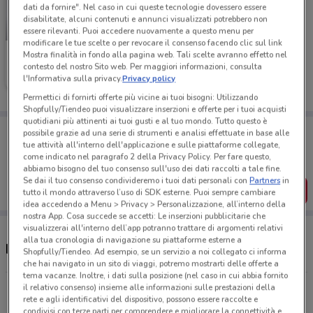
dati da fornire". Nel caso in cui queste tecnologie dovessero essere
disabilitate, alcuni contenuti e annunci visualizzati potrebbero non
-1 GIORNO
essere rilevanti. Puoi accedere nuovamente a questo menu per
modificare le tue scelte o per revocare il consenso facendo clic sul link
Mostra finalità in fondo alla pagina web. Tali scelte avranno effetto nel
Aldi
contesto del nostro Sito web. Per maggiori informazioni, consulta
l'Informativa sulla privacy.
Privacy policy
Scade domani
1.1 km
Permettici di fornirti offerte più vicine ai tuoi bisogni: Utilizzando
Shopfully/Tiendeo puoi visualizzare inserzioni e offerte per i tuoi acquisti
quotidiani più attinenti ai tuoi gusti e al tuo mondo. Tutto questo è
Porta DoveConviene sempre con te!
possibile grazie ad una serie di strumenti e analisi effettuate in base alle
Puoi trovare le migliori offerte dei negozi vicino a te,
tue attività all'interno dell'applicazione e sulle piattaforme collegate,
salvarle e creare la tua lista del risparmio, comodamente
come indicato nel paragrafo 2 della Privacy Policy. Per fare questo,
dal tuo cellulare.
abbiamo bisogno del tuo consenso sull'uso dei dati raccolti a tale fine.
Se dai il tuo consenso condivideremo i tuoi dati personali con
Partners
in
SCARICA L’APP
tutto il mondo attraverso l’uso di SDK esterne. Puoi sempre cambiare
idea accedendo a Menu > Privacy > Personalizzazione, all’interno della
nostra App. Cosa succede se accetti: Le inserzioni pubblicitarie che
visualizzerai all'interno dell’app potranno trattare di argomenti relativi
alla tua cronologia di navigazione su piattaforme esterne a
Negozi Aldi a Novara
Shopfully/Tiendeo. Ad esempio, se un servizio a noi collegato ci informa
che hai navigato in un sito di viaggi, potremo mostrarti delle offerte a
tema vacanze. Inoltre, i dati sulla posizione (nel caso in cui abbia fornito
il relativo consenso) insieme alle informazioni sulle prestazioni della
Via Curtatone, 12 Novara
rete e agli identificativi del dispositivo, possono essere raccolte e
1.1 km
CHIUSO
condivisi con terze parti per comprendere e migliorare la connettività e