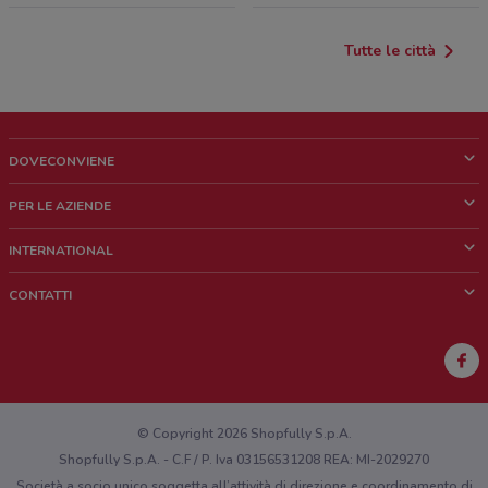
Tutte le città
DOVECONVIENE
Cos'è DoveConviene
PER LE AZIENDE
Chi siamo
Cosa facciamo
INTERNATIONAL
News e media
Richieste commerciali e marketing
Brazil
CONTATTI
Lavora con noi
Mexico
Segnalazione punto vendita
France
Segnalazione Volantino
Australia
Hai un malfunzionamento sul web o sull'app?
New Zealand
© Copyright 2026 Shopfully S.p.A.
Shopfully S.p.A. - C.F / P. Iva 03156531208 REA: MI-2029270
Società a socio unico soggetta all’attività di direzione e coordinamento di