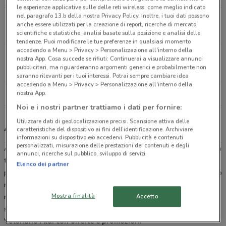
le esperienze applicative sulle delle reti wireless, come meglio indicato
nel paragrafo 13.b della nostra Privacy Policy. Inoltre, i tuoi dati possono
Corso della Vittoria, 64 Novara
anche essere utilizzati per la creazione di report, ricerche di mercato,
2.3 km
CHIUSO
scientifiche e statistiche, analisi basate sulla posizione e analisi delle
tendenze. Puoi modificare le tue preferenze in qualsiasi momento
accedendo a Menu > Privacy > Personalizzazione all'interno della
Via dei Campi, 8 Trecate
nostra App. Cosa succede se rifiuti: Continuerai a visualizzare annunci
pubblicitari, ma riguarderanno argomenti generici e probabilmente non
7.6 km
CHIUSO
saranno rilevanti per i tuoi interessi. Potrai sempre cambiare idea
accedendo a Menu > Privacy > Personalizzazione all'interno della
Tutti i negozi Aldi
nostra App.
Noi e i nostri partner trattiamo i dati per fornire:
Utilizzare dati di geolocalizzazione precisi. Scansione attiva delle
Aldi, offerte e negozi
caratteristiche del dispositivo ai fini dell’identificazione. Archiviare
informazioni su dispositivo e/o accedervi. Pubblicità e contenuti
personalizzati, misurazione delle prestazioni dei contenuti e degli
Aldi è una catena di
Discount
tedesca presente in oltre 20 Paesi in
annunci, ricerche sul pubblico, sviluppo di servizi.
tutto il mondo e arrivata in Italia nel 2018 con l’apertura dei suoi
Elenco dei partner
primi negozi. Nonostante sia presente da relativamente poco tempo
nel nostro territorio, è immediatamente diventata un punto di
Mostra finalità
riferimento per numerosi italiani, grazie anche alle offerte presenti
Accetto
sul volantino e al distintivo rapporto qualità prezzo.
Volantino Aldi con offerte e promozioni