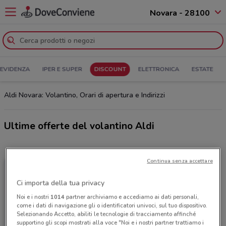
Novara - 28100
 EVIDENZA
IPER E SUPER
DISCOUNT
ELETTRONICA
ESTATE
Aldi Novara: Volantino, Orari di apertura e Indirizzi
Ultime offerte del volantino Aldi
Continua senza accettare
Ci importa della tua privacy
Noi e i nostri
1014
partner archiviamo e accediamo ai dati personali,
come i dati di navigazione gli o identificatori univoci, sul tuo dispositivo.
Selezionando Accetto, abiliti le tecnologie di tracciamento affinché
supportino gli scopi mostrati alla voce "Noi e i nostri partner trattiamo i